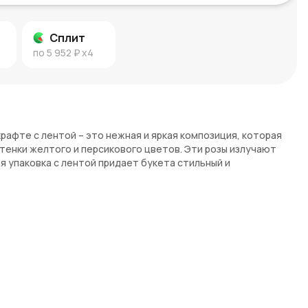
Сплит
по
5 952 ₽
x4
крафте с лентой – это нежная и яркая композиция, которая
тенки желтого и персикового цветов. Эти розы излучают
я упаковка с лентой придает букета стильный и
дость и счастье, а персиковые ассоциируются с
ими чувствами. Такой букет станет отличным выбором для
 эмоций. Он подходит для подарков на любое событие, будь
просто приятный сюрприз.