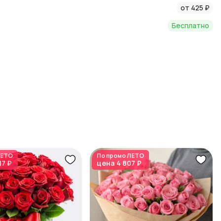
от 425 ₽
татьями о цветах и флористике в нашем блоге:
Бесплатно
ЕТО
По промо
ЛЕТО
17 ₽
цена
4 807 ₽