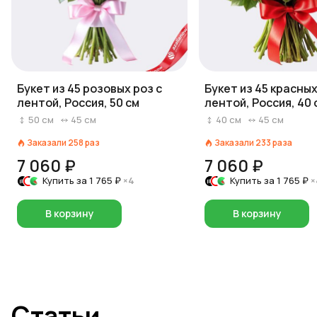
Букет из 45 розовых роз с
Букет из 45 красных
лентой, Россия, 50 см
лентой, Россия, 40 
50
см
45
см
40
см
45
см
Заказали
258
раз
Заказали
233
раза
7 060 ₽
7 060 ₽
Купить за
1 765 ₽
×4
Купить за
1 765 ₽
×
В корзину
В корзину
Статьи