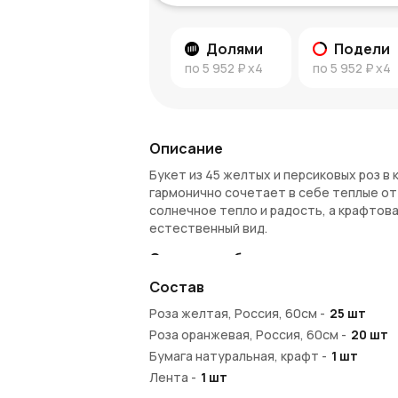
Долями
Подели
по
5 952 ₽
x4
по
5 952 ₽
x4
Описание
Букет из 45 желтых и персиковых роз в 
гармонично сочетает в себе теплые от
солнечное тепло и радость, а крафтова
естественный вид.
Символика букета
Состав
Желтые розы символизируют дружбу, ра
признанием, благодарностью и искренн
Роза желтая, Россия, 60см
-
25
шт
выражения добрых пожеланий и светлых
Роза оранжевая, Россия, 60см
-
20
шт
то день рождения, благодарность или 
Бумага натуральная, крафт
-
1
шт
Преимущества букета
Лента
-
1
шт