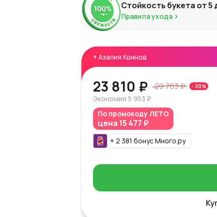
Стойкость букета от
5
Правила ухода
+
Азалия Коинов
23 810 ₽
29 763 ₽
-
20
%
Экономия
5 953 ₽
По промокоду
ЛЕТО
цена
15 477 ₽
+
2 381
бонус
Много.ру
Ку