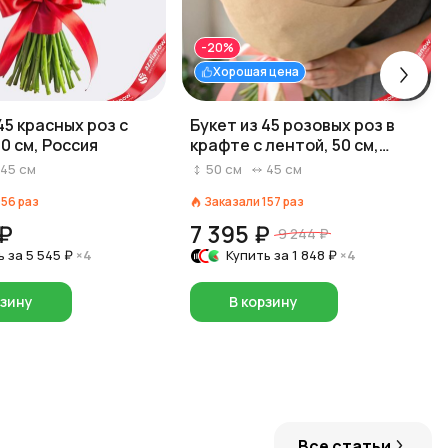
-20%
Хорошая цена
45 красных роз с
Букет из 45 розовых роз в
0 см, Россия
крафте с лентой, 50 см,
Россия
45
см
50
см
45
см
156
раз
Заказали
157
раз
 ₽
7 395 ₽
9 244 ₽
ь за
5 545 ₽
×4
Купить за
1 848 ₽
×4
рзину
В корзину
Все статьи