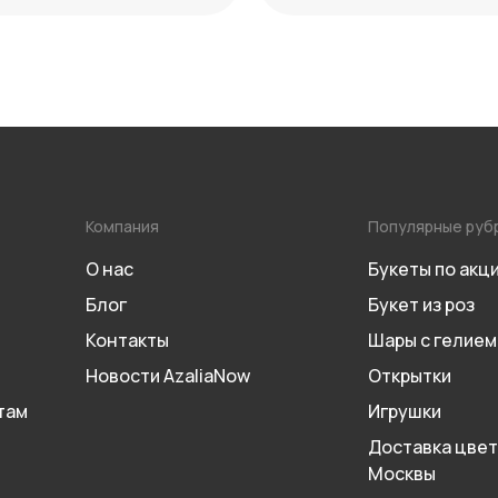
отличия
Компания
Популярные руб
О нас
Букеты по акц
Блог
Букет из роз
Контакты
Шары с гелием
Новости AzaliaNow
Открытки
там
Игрушки
Доставка цвет
Москвы