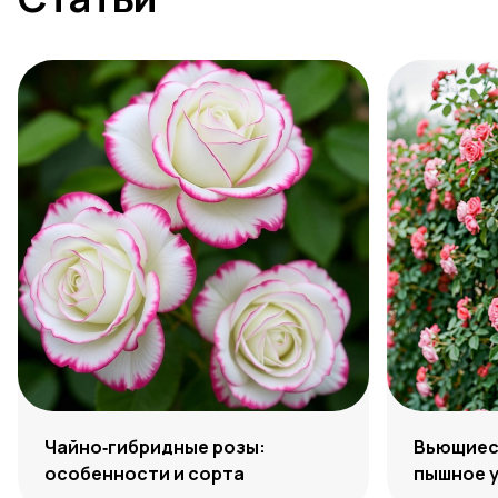
Чайно‑гибридные розы:
Вьющиеся
особенности и сорта
пышное 