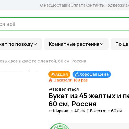
О нас
Доставка
Оплата
Контакты
Поддержка
кет по поводу
Комнатные растения
По цв
овых роз в крафте с лентой, 60 см, Россия
Акция
Хорошая цена
Заказали
189
раз
Поделиться
Букет из 45 желтых и п
60 см, Россия
Ширина: ~
40
см
Высота: ~
60
см