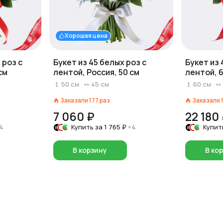
Хорошая цена
 роз с
Букет из 45 белых роз с
Букет из 
см
лентой, Россия, 50 см
лентой, 6
50
см
45
см
60
см
Заказали
177
раз
Заказали
7 060 ₽
22 180
4
Купить за
1 765 ₽
×4
Купит
В корзину
В ко