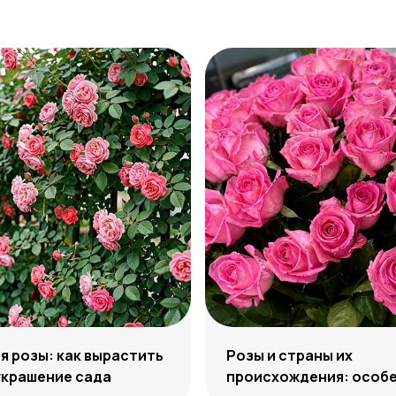
 розы: как вырастить
Розы и страны их
украшение сада
происхождения: особе