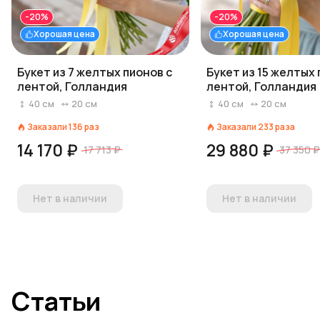
-20%
-20%
Хорошая цена
Хорошая цена
Букет из 7 желтых пионов с
Букет из 15 желтых 
лентой, Голландия
лентой, Голландия
40
см
20
см
40
см
20
см
Заказали
136
раз
Заказали
233
раза
14 170 ₽
29 880 ₽
17 713 ₽
37 350 ₽
Нет в наличии
Нет в наличии
Статьи