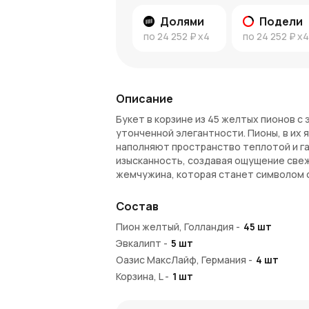
Долями
Подели
по
24 252 ₽
x4
по
24 252 ₽
x4
Описание
Букет в корзине из 45 желтых пионов с
утонченной элегантности. Пионы, в их 
наполняют пространство теплотой и га
изысканность, создавая ощущение свеж
жемчужина, которая станет символом с
Преимущества букета
Состав
Шикарное сочетание
: 45 желтых п
Пион желтый, Голландия
-
45
шт
время гармоничную композицию.
Эвкалипт
-
5
шт
Великолепие и яркость
: Яркие пио
Оазис МаксЛайф, Германия
-
4
шт
красотой, добавляя изысканности и 
Корзина, L
Долговечность
-
1
шт
: Пионы из Голланди
времени, радуя глаз.
Идеальный подарок
: Эта корзина 