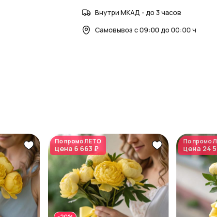
Внутри МКАД - до 3 часов
Самовывоз с 09:00 до 00:00 ч
По промо
ЛЕТО
По промо
Л
цена
6 663 ₽
цена
24 5
-20%