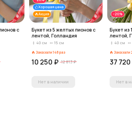
Хорошая цена
Акция
-20%
пионов с
Букет из 5 желтых пионов с
Букет из 
лентой, Голландия
лентой, 
40
см
15
см
40
см
Заказали
148
раз
Заказали
10 250 ₽
37 720
12 813 ₽
Нет в наличии
Нет в 