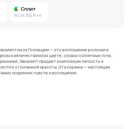
Сплит
по
24 252 ₽
x4
 эвкалиптом из Голландии — это воплощение роскоши и
ярком и величественном цвете, словно солнечные лучи,
рмонией. Эвкалипт придает композиции легкость и
ести и утонченной красоты. Эта корзина — настоящая
амых искренних чувств и восхищения.
ионов и эвкалипт создают невероятно роскошную и в то же
ны, как драгоценные камни, освещают пространство своей
величия.
и сохраняют свою свежесть и красоту на протяжении долгого
станет символом ваших искренних чувств и уважения,