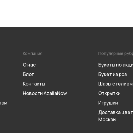
Компания
Популярные руб
О нас
Букеты по акц
Блог
Букет из роз
Контакты
Шары с гелием
Новости AzaliaNow
Открытки
там
Игрушки
Доставка цвет
Москвы