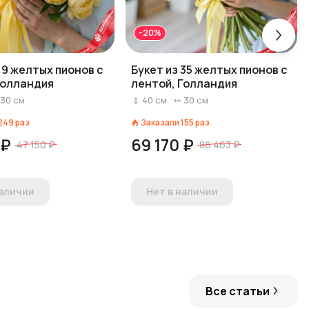
-20%
19 желтых пионов с
Букет из 35 желтых пионов с
Голландия
лентой, Голландия
30
см
40
см
30
см
249
раз
Заказали
155
раз
 ₽
69 170 ₽
47 150 ₽
86 463 ₽
наличии
Нет в наличии
Все статьи