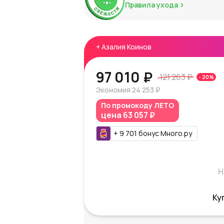
Правила ухода
+
Азалия Коинов
97 010 ₽
121 263 ₽
-
20
%
Экономия
24 253 ₽
По промокоду
ЛЕТО
цена
63 057 ₽
+
9 701
бонус
Много.ру
Н
Ку