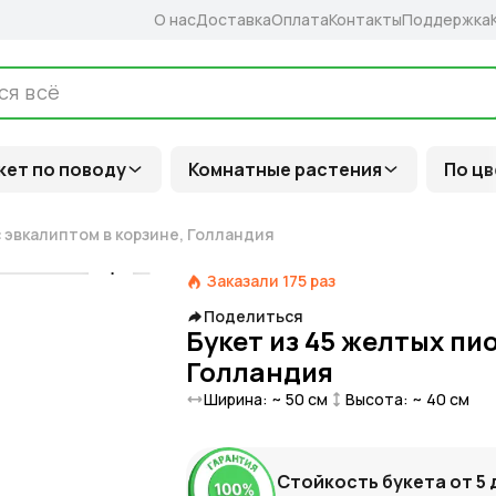
О нас
Доставка
Оплата
Контакты
Поддержка
кет по поводу
Комнатные растения
По цв
с эвкалиптом в корзине, Голландия
Заказали
175
раз
Поделиться
Букет из 45 желтых пи
Голландия
Ширина: ~
50
см
Высота: ~
40
см
Стойкость букета от
5