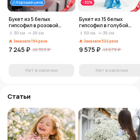
Хорошая цена
-30%
Букет из 5 белых
Букет из 15 белых
гипсофил в розовой
гипсофил в голубой
коробке
пленке
30
см
25
см
50
см
35
см
Заказали
194
раза
Заказали
324
раза
7 245 ₽
9 575 ₽
10 350 ₽
13 679 ₽
Нет в наличии
Нет в наличии
Статьи