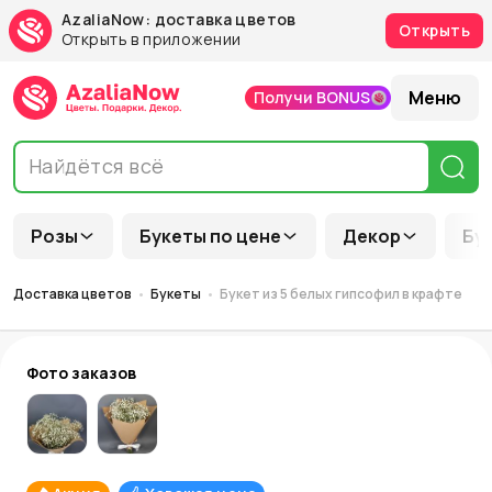
AzaliaNow: доставка цветов
Открыть
Открыть в приложении
Меню
Получи BONUS
Розы
Букеты по цене
Декор
Бу
Доставка цветов
Букеты
Букет из 5 белых гипсофил в крафте
Фото заказов