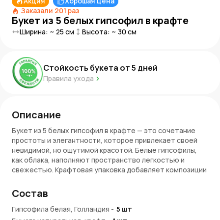
Акция
Хорошая цена
Заказали
201
раз
Букет из 5 белых гипсофил в крафте
Ширина: ~
25
см
Высота: ~
30
см
Стойкость букета от
5
дней
Правила ухода
Описание
Букет из 5 белых гипсофил в крафте — это сочетание
простоты и элегантности, которое привлекает своей
невидимой, но ощутимой красотой. Белые гипсофилы,
как облака, наполняют пространство легкостью и
свежестью. Крафтовая упаковка добавляет композиции
естественности, создавая гармоничную и уютную
атмосферу. Этот букет подойдет для тех, кто ценит
Состав
минимализм и спокойную красоту.
Гипсофила белая, Голландия
-
5
шт
Символика белых гипсофил