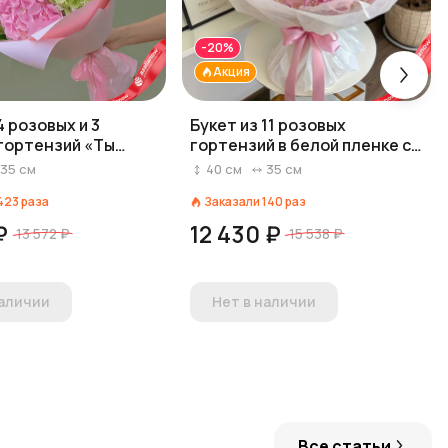
-20%
Акция
4 розовых и 3
Букет из 11 розовых
гортензий «Ты
гортензий в белой пленке с
лентой
35
см
40
см
35
см
423
раза
Заказали
140
раз
₽
12 430 ₽
13 572 ₽
15 538 ₽
наличии
Нет в наличии
Все статьи