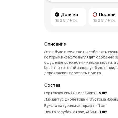
Долями
Подели
по
2 617 ₽
x4
по
2 617 ₽
x4
Описание
Этот букет сочетает в себе пять круп
которые в крафте выглядят особенно э
ощущение свежести и изысканности, а 
Крафт, в который завернут букет, при
деревенской простоты и уюта.
Символика букета из 5 синих гор
Состав
Гортензия символизирует искренность,
Гортензия синяя, Голландия
-
5
шт
символ утонченности и загадочности. 
Лизиантус фиолетовый, Эустома Израи
делая букет особенно значимым и крас
Бумага натуральная, крафт
-
1
шт
Почему стоит выбрать именно эт
Лента голубая, атлас, 40мм
-
1
шт