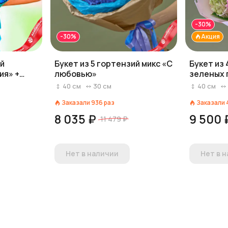
-30%
-30%
Акция
ий
Букет из 5 гортензий микс «С
Букет из 
ия» +
любовью»
зеленых 
ia в
лучшая!»
40
см
30
см
40
см
Заказали
936
раз
Заказали
8 035 ₽
9 500 
11 479 ₽
Нет в наличии
Нет в 