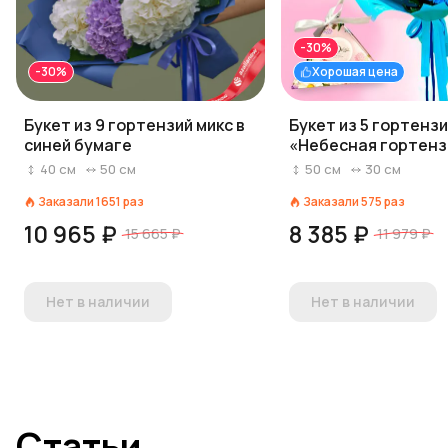
-30%
-30%
Хорошая цена
Букет из 9 гортензий микс в
Букет из 5 гортенз
синей бумаге
«Небесная гортенз
конфеты Choco Delic
40
см
50
см
50
см
30
см
подарок
Заказали
1651
раз
Заказали
575
раз
10 965 ₽
8 385 ₽
15 665 ₽
11 979 ₽
Нет в наличии
Нет в наличии
Статьи