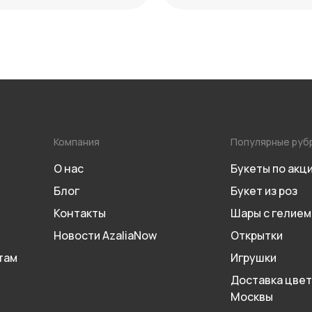
Компания
Популярные руб
О нас
Букеты по акц
Блог
Букет из роз
Контакты
Шары с гелием
Новости AzaliaNow
Открытки
там
Игрушки
Доставка цвет
Москвы