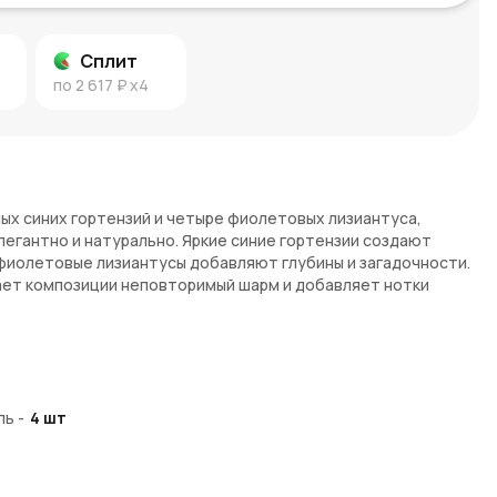
Сплит
по
2 617 ₽
x4
ных синих гортензий и четыре фиолетовых лизиантуса,
легантно и натурально. Яркие синие гортензии создают
фиолетовые лизиантусы добавляют глубины и загадочности.
дает композиции неповторимый шарм и добавляет нотки
тензий и 4 фиолетовых лизиантусов в крафте
 благодарность и уважение, а фиолетовые лизиантусы — это
Вместе эти цветы создают атмосферу гармонии и глубины,
ль
-
4
шт
ивым.
от букет?