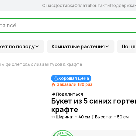
О нас
Доставка
Оплата
Контакты
Поддержка
кет по поводу
Комнатные растения
По цв
 и 4 фиолетовых лизиантусов в крафте
Хорошая цена
Заказали
180
раз
Поделиться
Букет из 5 синих горт
крафте
Ширина: ~
40
см
Высота: ~
50
см