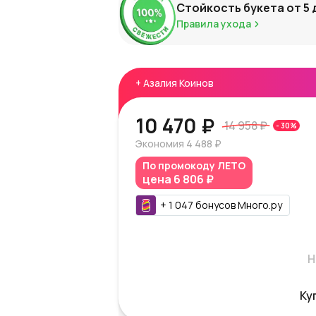
Стойкость букета от
5
Правила ухода
+
Азалия Коинов
10 470 ₽
14 958 ₽
-
30
%
Экономия
4 488 ₽
По промокоду
ЛЕТО
цена
6 806 ₽
+
1 047
бонусов
Много.ру
Н
Ку