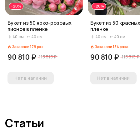
-20%
-20%
Букет из 50 ярко-розовых
Букет из 50 красных
пионов в пленке
пленке
40
см
40
см
40
см
40
см
Заказали
179
раз
Заказали
134
раза
90 810 ₽
90 810 ₽
113 513 ₽
113 513 ₽
Нет в наличии
Нет в наличии
Статьи