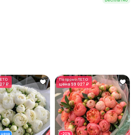
ЕТО
По промо
ЛЕТО
27 ₽
цена
59 027 ₽
 цена
-20%