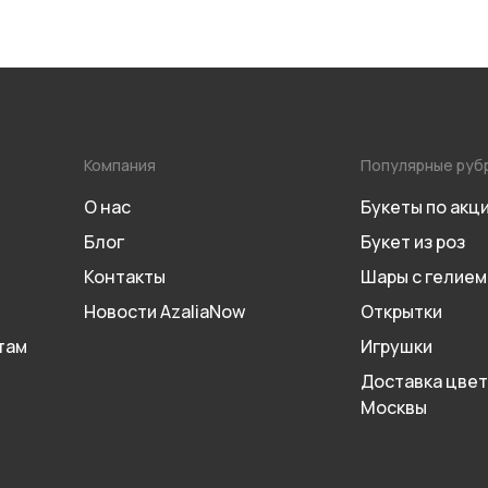
Компания
Популярные руб
О нас
Букеты по акц
Блог
Букет из роз
Контакты
Шары с гелием
Новости AzaliaNow
Открытки
там
Игрушки
Доставка цвет
Москвы