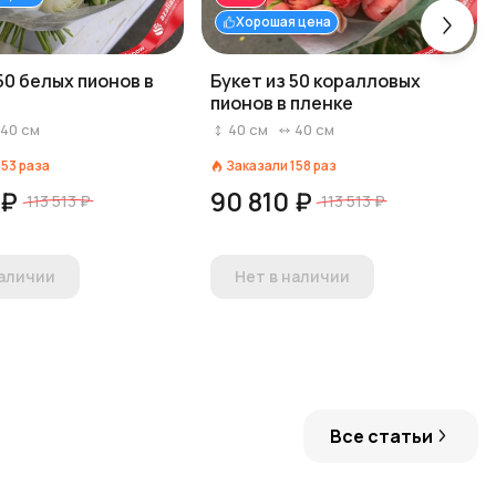
Хорошая цена
50 белых пионов в
Букет из 50 коралловых
пионов в пленке
40
см
40
см
40
см
153
раза
Заказали
158
раз
 ₽
90 810 ₽
113 513 ₽
113 513 ₽
наличии
Нет в наличии
Все статьи