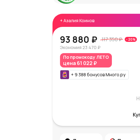
+
Азалия Коинов
93 880 ₽
117 350 ₽
-
20
%
Экономия
23 470 ₽
По промокоду
ЛЕТО
цена
61 022 ₽
+
9 388
бонусов
Много.ру
Н
Ку