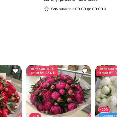
Самовывоз с 09:00 до 00:00 ч
По промо
ЛЕТО
По промо
Л
цена
59 254 ₽
цена
59 0
-20%
-20%
Хорошая