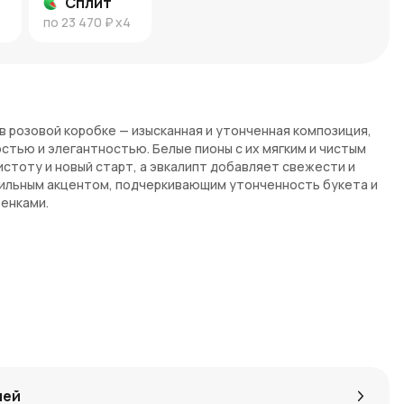
Сплит
4
по
23 470 ₽
x4
 в розовой коробке — изысканная и утонченная композиция,
тью и элегантностью. Белые пионы с их мягким и чистым
стоту и новый старт, а эвкалипт добавляет свежести и
тильным акцентом, подчеркивающим утонченность букета и
енками.
мволизирующие чистоту и нежность, эти пионы станут
ые придают композиции свежесть и природную гармонию.
ка, которая подчеркивает нежность и элегантность
т?
лей
пионы всегда ассоциируются с чистотой и утонченностью,