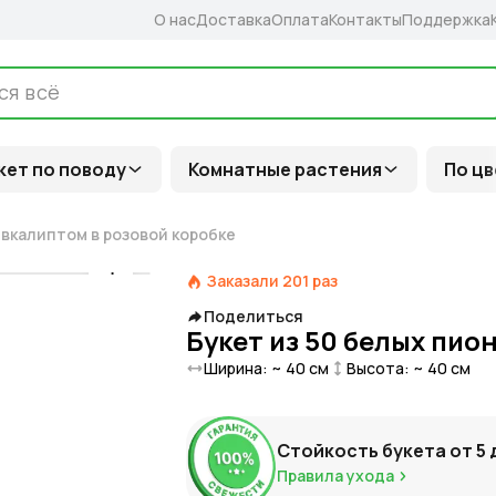
О нас
Доставка
Оплата
Контакты
Поддержка
кет по поводу
Комнатные растения
По цв
эвкалиптом в розовой коробке
Заказали
201
раз
Поделиться
Букет из 50 белых пио
Ширина: ~
40
см
Высота: ~
40
см
Стойкость букета от
5
Правила ухода