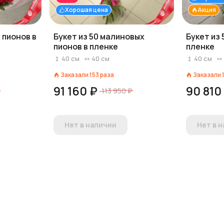
Хорошая цена
Акция
 пионов в
Букет из 50 малиновых
Букет из 
пионов в пленке
пленке
40
см
40
см
40
см
Заказали
153
раза
Заказали
91 160 ₽
90 810
113 950 ₽
Нет в наличии
Нет в 