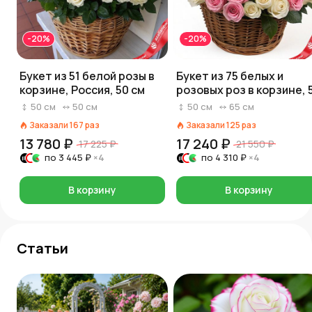
-20%
-20%
Букет из 51 белой розы в
Букет из 75 белых и
корзине, Россия, 50 см
розовых роз в корзине, 
см, Россия
50
см
50
см
50
см
65
см
Заказали
167
раз
Заказали
125
раз
13 780 ₽
17 240 ₽
17 225 ₽
21 550 ₽
по
3 445 ₽
×4
по
4 310 ₽
×4
В корзину
В корзину
Статьи