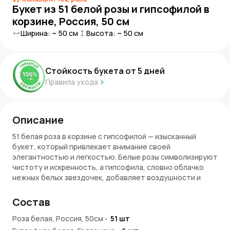
Букет из 51 белой розы и гипсофилой в
корзине, Россия, 50 см
Ширина: ~
50
см
Высота: ~
50
см
Стойкость букета от
5
дней
Правила ухода
Описание
51 белая роза в корзине с гипсофилой — изысканный
букет, который привлекает внимание своей
элегантностью и легкостью. Белые розы символизируют
чистоту и искренность, а гипсофила, словно облачко
нежных белых звездочек, добавляет воздушности и
романтизма. В комплекте с корзиной, этот букет
приобретает особый шарм, создавая ощущение
Состав
гармонии и утонченности.
Роза белая, Россия, 50см
-
51
шт
Символика белых роз и гипсофилы