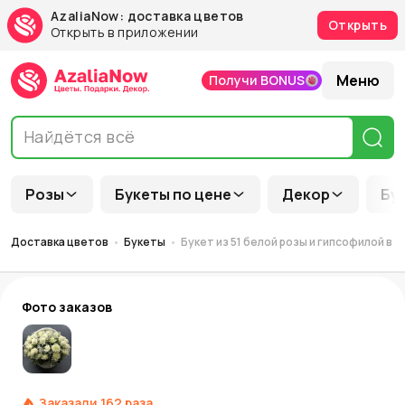
AzaliaNow: доставка цветов
Открыть
Открыть в приложении
Меню
Получи BONUS
Розы
Букеты по цене
Декор
Бу
Доставка цветов
Букеты
Букет из 51 белой розы и гипсофилой в к
Фото заказов
Заказали
162
раза