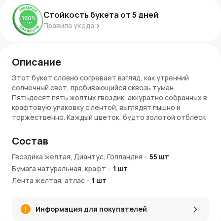
Стойкость букета от
5
дней
Правила ухода
Описание
Этот букет словно согревает взгляд, как утренний
солнечный свет, пробивающийся сквозь туман.
Пятьдесят пять желтых гвоздик, аккуратно собранных в
крафтовую упаковку с лентой, выглядят пышно и
торжественно. Каждый цветок, будто золотой отблеск
на летнем поле, раскрывается постепенно, наполняя
пространство теплом и легкой грустью. Гвоздики в этом
Состав
букете словно говорят своим видом о жизни,
наполненной светом, энергией и движением. Упаковка из
Гвоздика желтая, Диантус, Голландия
-
55
шт
крафтовой бумаги подчеркивает натуральность
Бумага натуральная, крафт
-
1
шт
композиции, добавляя ей простоты и искренности.
Лента желтая, атлас
-
1
шт
Почему стоит выбрать такой букет?
Информация для покупателей
Букет из 55 желтых гвоздик — это не только пышная
композиция, но и символический подарок, который