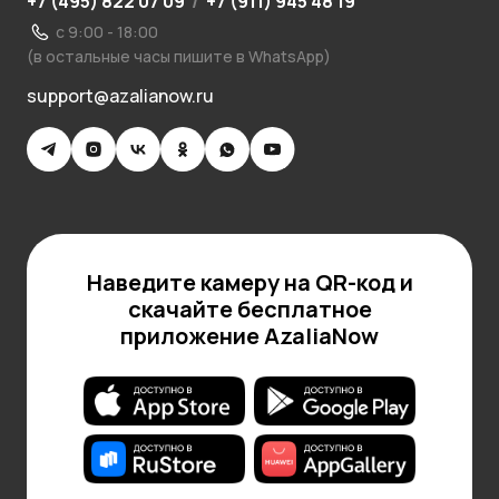
+7 (495) 822 07 09
/
+7 (911) 945 48 19
с 9:00 - 18:00
(в остальные часы пишите в WhatsApp)
support@azalianow.ru
Наведите камеру на QR-код и
скачайте бесплатное
приложение AzaliaNow