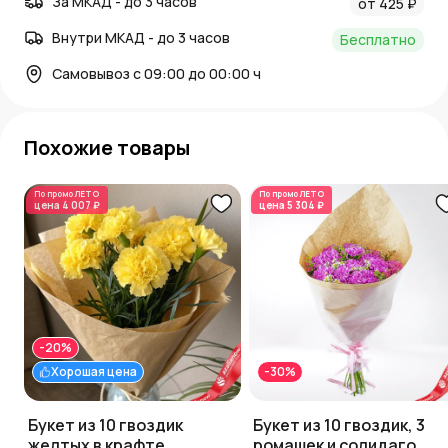
За МКАД - до 3 часов
от 425 ₽
Внутри МКАД - до 3 часов
Бесплатно
Самовывоз с 09:00 до 00:00 ч
Похожие товары
По промо
ЛЕТО
По промо
ЛЕТО
цена
4 007 ₽
цена
5 304 ₽
-20%
Хорошая цена
-30%
Букет из 10 гвоздик
Букет из 10 гвоздик, 3
желтых в крафте,
ромашек и солидаго