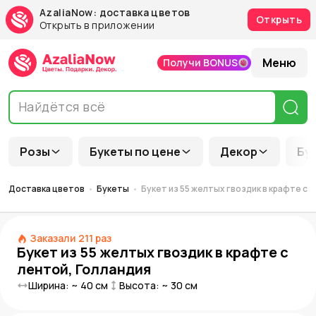
AzaliaNow: доставка цветов
Открыть
Открыть в приложении
Меню
Получи BONUS
Розы
Букеты по цене
Декор
Бу
Доставка цветов
Букеты
Букет из 55 желтых гвоздик в крафте с 
Заказали
211
раз
Букет из 55 желтых гвоздик в крафте с
лентой, Голландия
Ширина: ~
40
см
Высота: ~
30
см