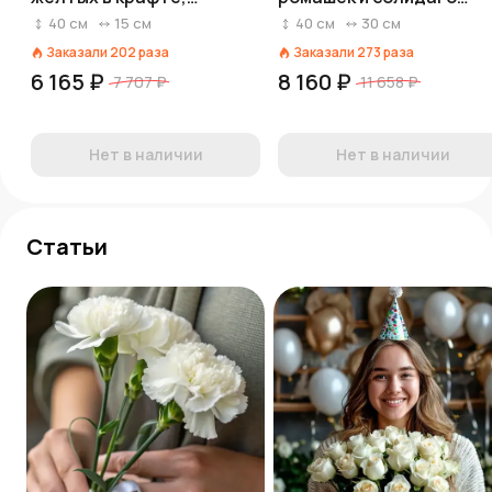
Диантус, Голландия
«Сиреневая радость»
40
см
15
см
40
см
30
см
Заказали
202
раза
Заказали
273
раза
6 165 ₽
8 160 ₽
7 707 ₽
11 658 ₽
Нет в наличии
Нет в наличии
Статьи