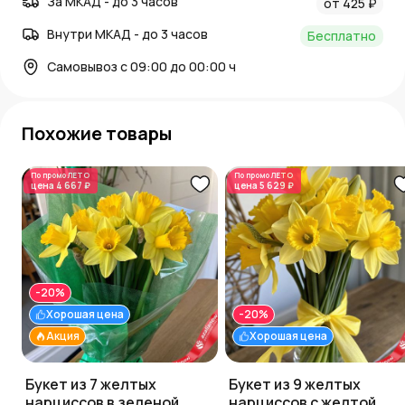
За МКАД - до 3 часов
от 425 ₽
Внутри МКАД - до 3 часов
Бесплатно
Самовывоз с 09:00 до 00:00 ч
Похожие товары
По промо
ЛЕТО
По промо
ЛЕТО
цена
4 667 ₽
цена
5 629 ₽
-20%
Хорошая цена
-20%
Акция
Хорошая цена
Букет из 7 желтых
Букет из 9 желтых
нарциссов в зеленой
нарциссов с желтой