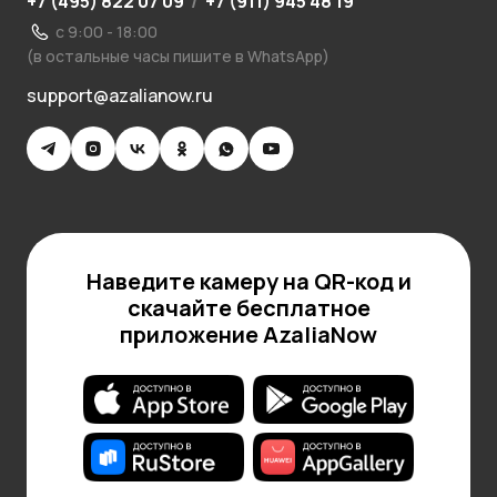
+7 (495) 822 07 09
/
+7 (911) 945 48 19
с 9:00 - 18:00
(в остальные часы пишите в WhatsApp)
support@azalianow.ru
Наведите камеру на QR-код и
скачайте бесплатное
приложение AzaliaNow