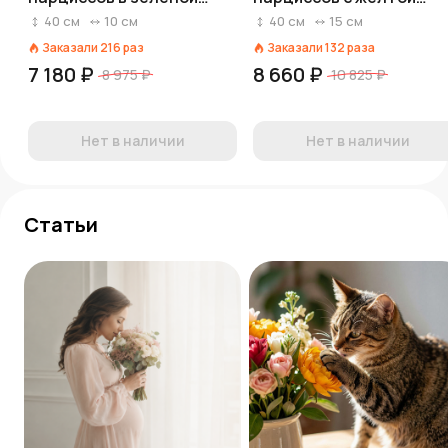
пленке
лентой
40
см
10
см
40
см
15
см
Заказали
216
раз
Заказали
132
раза
7 180 ₽
8 660 ₽
8 975 ₽
10 825 ₽
Нет в наличии
Нет в наличии
Статьи