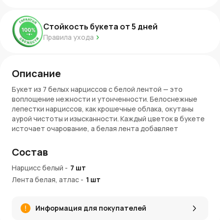
Стойкость букета от
5
дней
Правила ухода
Описание
Букет из 7 белых нарциссов с белой лентой — это
воплощение нежности и утонченности. Белоснежные
лепестки нарциссов, как крошечные облака, окутаны
аурой чистоты и изысканности. Каждый цветок в букете
источает очарование, а белая лента добавляет
изящества, создавая гармоничный образ. Этот букет
словно создан, чтобы рассказать историю о светлых
Состав
чувствах и самых трепетных моментах.
Нарцисс белый
-
7
шт
Преимущества букета
Лента белая, атлас
-
1
шт
Нежность и чистота
: Белые нарциссы
символизируют искренние и светлые эмоции,
Информация для покупателей
идеально подходящие для выражения чувств.