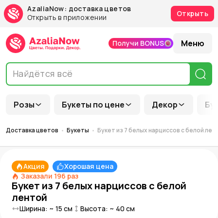
AzaliaNow: доставка цветов
Открыть
Открыть в приложении
Меню
Получи BONUS
Розы
Букеты по цене
Декор
Бу
Доставка цветов
Букеты
Букет из 7 белых нарциссов с белой лен
Акция
Хорошая цена
Заказали
196
раз
Букет из 7 белых нарциссов с белой
лентой
Ширина: ~
15
см
Высота: ~
40
см