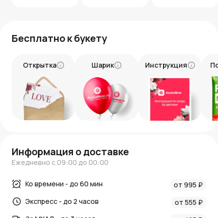
Подарите этот букет, чтобы наполнить день близких
людей волшебством и романтикой.
Бесплатно к букету
Открытка
Шарик
Инструкция
П
Информация о доставке
Ежедневно с 09:00 до 00:00
Ко времени - до 60 мин
от 995 ₽
Экспресс - до 2 часов
от 555 ₽