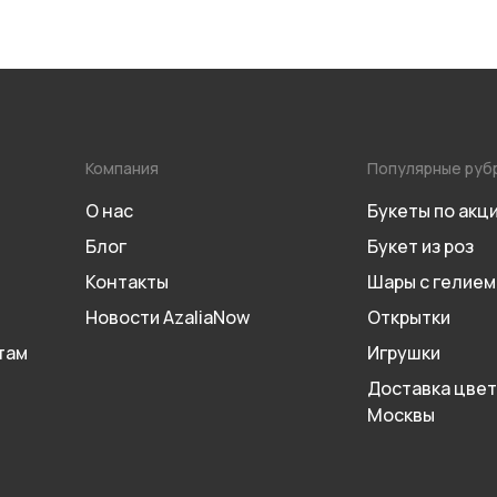
Компания
Популярные руб
О нас
Букеты по акц
Блог
Букет из роз
Контакты
Шары с гелием
Новости AzaliaNow
Открытки
там
Игрушки
Доставка цвет
Москвы