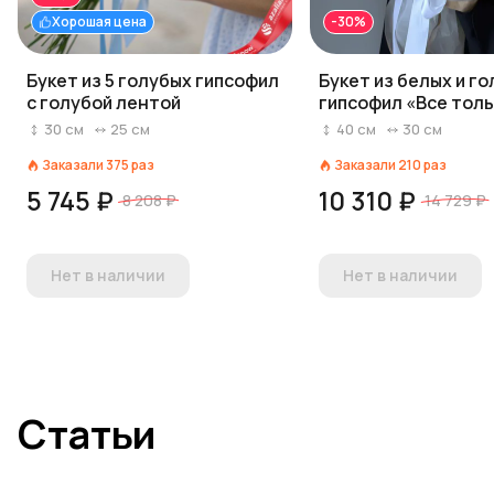
Хорошая цена
-30%
Букет из 5 голубых гипсофил
Букет из белых и г
с голубой лентой
гипсофил «Все тол
начинается»
30
см
25
см
40
см
30
см
Заказали
375
раз
Заказали
210
раз
5 745 ₽
10 310 ₽
8 208 ₽
14 729 ₽
Нет в наличии
Нет в наличии
Статьи