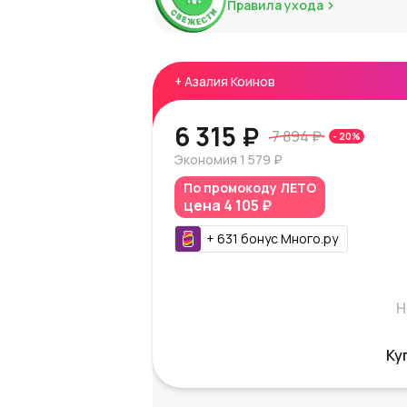
Правила ухода
+
Азалия Коинов
6 315 ₽
7 894 ₽
-
20
%
Экономия
1 579 ₽
По промокоду
ЛЕТО
цена
4 105 ₽
+
631
бонус
Много.ру
Н
Ку