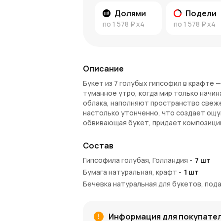
Долями
Подели
по
1 578 ₽
x4
по
1 578 ₽
x4
Описание
Букет из 7 голубых гипсофил в крафте 
туманное утро, когда мир только начи
облака, наполняют пространство свеж
настолько утонченно, что создает ощу
обвивающая букет, придает композици
сама создала этот удивительный образ
Состав
Этот букет — как символ гармонии и чи
радость.
Гипсофила голубая, Голландия
-
7
шт
Бумага натуральная, крафт
-
1
шт
Преимущества букета
Бечевка натуральная для букетов, пода
Нежность
: Голубые гипсофилы созд
ощущение покоя.
Естественная красота
: Крафт-упа
Информация для покупате