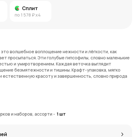
Сплит
по
1 578 ₽
x4
— это волшебное воплощение нежности и лёгкости, как
нает просыпаться. Эти голубые гипсофилы, словно маленькие
естью и умиротворением. Каждая веточка выглядит
щение безмятежности и тишины. Крафт-упаковка, мягко
и естественную красоту и завершенность, словно природа
.
стоты, который принесет в вашу жизнь спокойствие и
рков и наборов, ассорти
-
1
шт
ают атмосферу легкости и умиротворенности, даря
ковка подчеркивает естественность и гармонию цветов.
лей