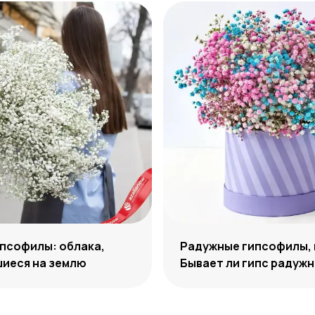
псофилы: облака,
Радужные гипсофилы, 
иеся на землю
Бывает ли гипс радуж
цвета?