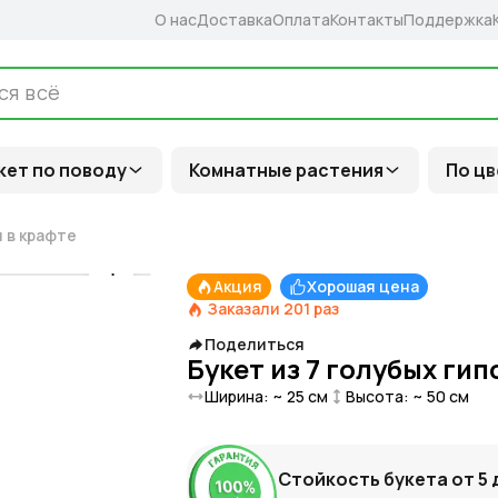
О нас
Доставка
Оплата
Контакты
Поддержка
кет по поводу
Комнатные растения
По цв
л в крафте
Акция
Хорошая цена
Заказали
201
раз
Поделиться
Букет из 7 голубых ги
Ширина: ~
25
см
Высота: ~
50
см
Стойкость букета от
5