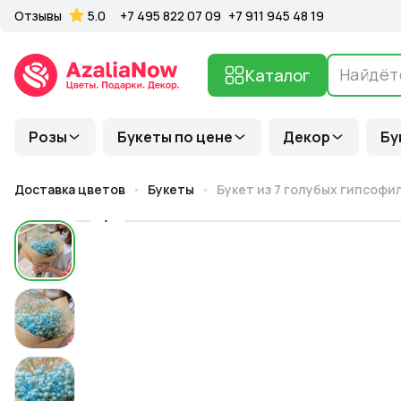
Отзывы
5.0
+7 495 822 07 09
+7 911 945 48 19
Каталог
Розы
Букеты по цене
Декор
Бу
Доставка цветов
Букеты
Букет из 7 голубых гипсофи