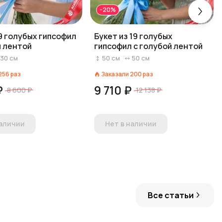
-20%
 9 голубых гипсофил
Букет из 19 голубых
й лентой
гипсофил с голубой лентой
30
см
50
см
50
см
256
раз
Заказали
200
раз
₽
9 710 ₽
8 600 ₽
12 138 ₽
наличии
Нет в наличии
Все статьи