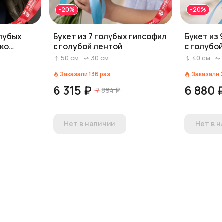
-20%
-20%
олубых
Букет из 7 голубых гипсофил
Букет из
ько
с голубой лентой
с голубо
50
см
30
см
40
см
Заказали
136
раз
Заказали
6 315 ₽
6 880 
7 894 ₽
Нет в наличии
Нет в 