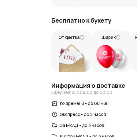
Сказочное очарование
: Букет сло
Как оформить заказ
Бесплатно к букету
Купить этот нежный и волшебный букет
быструю и надежную доставку, чтобы в
Букет из 7 голубых гипсофил в крафте 
Открытка
Шарик
и нежность.
Информация о доставке
Ежедневно с 09:00 до 00:00
Ко времени - до 60 мин
Экспресс - до 2 часов
За МКАД - до 3 часов
Внутри МКАД - до 3 часов