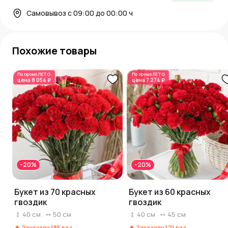
Самовывоз с 09:00 до 00:00 ч
Похожие товары
По промо
ЛЕТО
По промо
ЛЕТО
цена
8 054 ₽
цена
7 274 ₽
-20%
-20%
Букет из 70 красных
Букет из 60 красных
гвоздик
гвоздик
40
см
50
см
40
см
45
см
Заказали
185
раз
Заказали
121
раз