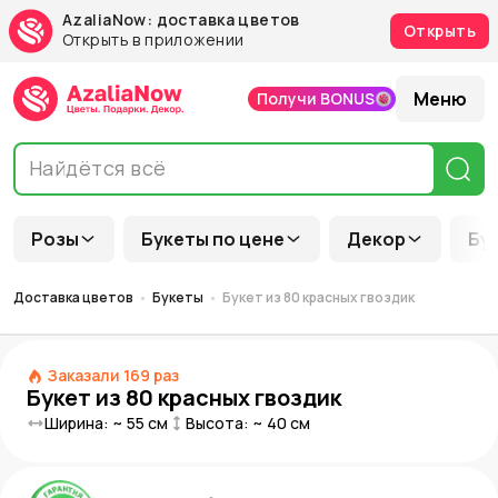
AzaliaNow: доставка цветов
Открыть
Открыть в приложении
Меню
Получи BONUS
Розы
Букеты по цене
Декор
Бу
Доставка цветов
Букеты
Букет из 80 красных гвоздик
Заказали
169
раз
Букет из 80 красных гвоздик
Ширина: ~
55
см
Высота: ~
40
см