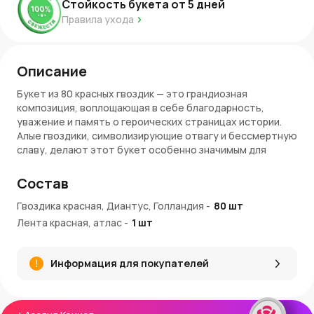
Стойкость букета от
5
дней
Правила ухода
Описание
Букет из 80 красных гвоздик — это грандиозная
композиция, воплощающая в себе благодарность,
уважение и память о героических страницах истории.
Алые гвоздики, символизирующие отвагу и бессмертную
славу, делают этот букет особенно значимым для
торжественных мероприятий, посвященных Дню
Победы и памятным датам. Он выражает глубокую
Состав
признательность тем, кто отстоял свободу и мир.
Гвоздика красная, Диантус, Голландия
-
80
шт
Преимущества:
Лента красная, атлас
-
1
шт
80 красных гвоздик — мощный знак великой памяти и
национальной гордости
Информация для покупателей
Идеальный выбор для возложения к памятникам и
участия в официальных церемониях
Торжественное оформление, подчеркивающее
важность момента