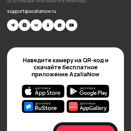
(в остальные часы пишите в WhatsApp)
support@azalianow.ru
Наведите камеру на QR-код и
скачайте бесплатное
приложение AzaliaNow