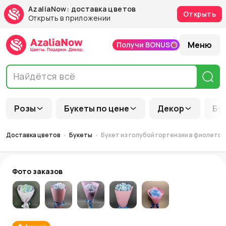
AzaliaNow: доставка цветов
Открыть
Открыть в приложении
Меню
Получи BONUS
Розы
Букеты по цене
Декор
Бу
Доставка цветов
Букеты
Букет из голубой гортензии в фиолетов
Фото заказов