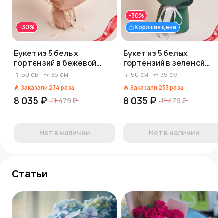
-30%
-30%
Хорошая цена
Букет из 5 белых
Букет из 5 белых
гортензий в бежевой
гортензий в зеленой
пленке
бумаге «Из цветочков и
50
см
35
см
50
см
35
см
звоночков»
Заказали
234
раза
Заказали
233
раза
8 035 ₽
8 035 ₽
11 479 ₽
11 479 ₽
Нет в наличии
Нет в наличии
Статьи