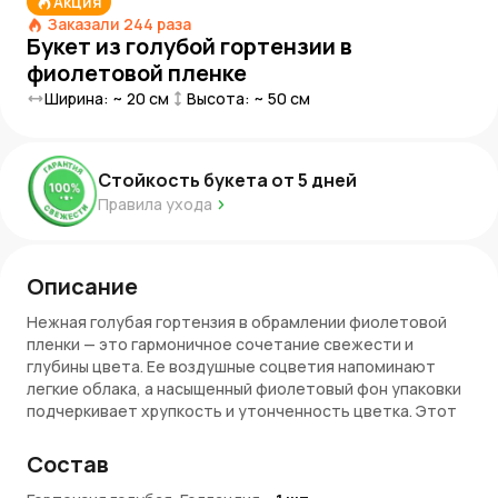
Акция
Заказали
244
раза
Букет из голубой гортензии в
фиолетовой пленке
Ширина: ~
20
см
Высота: ~
50
см
Стойкость букета от
5
дней
Правила ухода
Описание
Нежная голубая гортензия в обрамлении фиолетовой
пленки — это гармоничное сочетание свежести и
глубины цвета. Ее воздушные соцветия напоминают
легкие облака, а насыщенный фиолетовый фон упаковки
подчеркивает хрупкость и утонченность цветка. Этот
букет выглядит элегантно и современно, он подойдет
для подарка как близкому человеку, так и для делового
Состав
поздравления. Голубая гортензия несет в себе