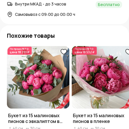
Внутри МКАД - до 3 часов
Бесплатно
Самовывоз с 09:00 до 00:00 ч
Похожие товары
По промо
ЛЕТО
По промо
ЛЕТО
цена
18 291 ₽
цена
18 532 ₽
Букет из 15 малиновых
Букет из 15 малиновых
пионов с эвкалиптом в
пионов в пленке
крафте
40
см
30
см
40
см
30
см