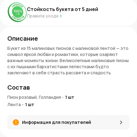
Стойкость букета от
5
дней
Правила ухода
Описание
Букет из 15 малиновых пионов с малиновой лентой — это
символ яркой любви и романтики, которые озаряют
важные моменты жизни. Великолепные малиновые пионы
с их пышными бархатистыми лепестками будто
заключают в себе страсть рассвета и сладость
мечтаний. Их насыщенный оттенок передаёт силу
чувств, а утончённый аромат мягко окутывает нежной
Состав
эйфорией. Завершающим акцентом становится
изысканная малиновая лента, которая подчёркивает
Пион розовый, Голландия
-
1
шт
гармонию и выразительность букета, делая его
Лента
-
1
шт
незаменимым атрибутом для невесты, желающей
подчеркнуть свою индивидуальность.
Информация для покупателей
Преимущества букета
Яркость любви
: Малиновые пионы символизируют