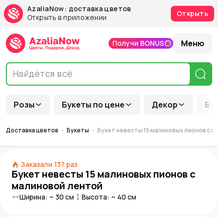
AzaliaNow: доставка цветов
Открыть
Открыть в приложении
Меню
Получи BONUS
Розы
Букеты по цене
Декор
Бу
Доставка цветов
Букеты
Букет невесты 15 малиновых пионов с м
Заказали
137
раз
Букет невесты 15 малиновых пионов с
малиновой лентой
Ширина: ~
30
см
Высота: ~
40
см