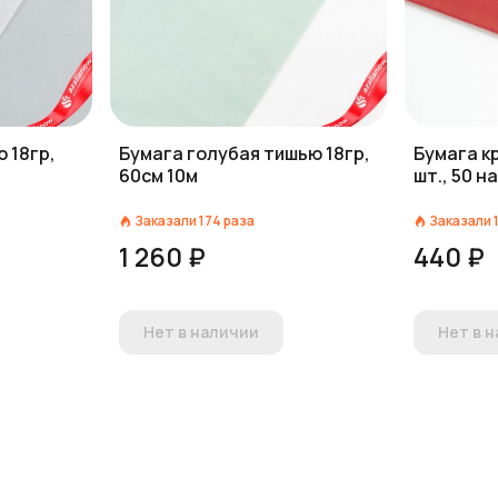
 18гр,
Бумага голубая тишью 18гр,
Бумага к
60см 10м
шт., 50 н
Заказали
174
раза
Заказали
1 260 ₽
440 ₽
Нет в наличии
Нет в 