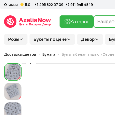
Отзывы
5.0
+7 495 822 07 09
+7 911 945 48 19
Каталог
Розы
Букеты по цене
Декор
Бу
Доставка цветов
Бумага
Бумага белая тишью «Сердечк