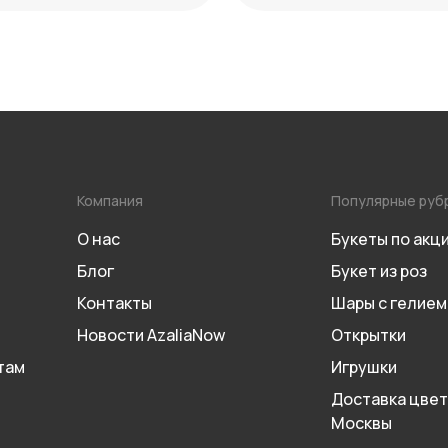
Компания
Популярные руб
О нас
Букеты по акц
Блог
Букет из роз
Контакты
Шары с гелием
Новости AzaliaNow
Открытки
там
Игрушки
Доставка цвет
Москвы