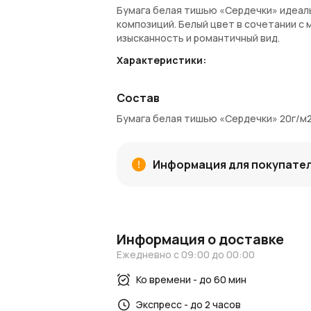
Бумага белая тишью «Сердечки» идеаль
композиций. Белый цвет в сочетании с
изысканность и романтичный вид.
Характеристики:
ШтрихКод
: 4627197682596
Арт.
: PAPER D02
Состав
Цвет
: белый
Бумага белая тишью «Сердечки» 20г/м2,
Длина
: 50 см
Ширина
: 70 см
Плотность
: 20 г/м²
Информация для покупате
Материал
: бумага
Страна производитель
: Китай
Преимущества товара:
Нежный и романтичный принт «Сер
Информация о доставке
Подходит для упаковки подарков,
мероприятий
Ежедневно с 09:00 до 00:00
Плотность 20 г/м² гарантирует у
Легкость в использовании и стиль
Ко времени - до 60 мин
AzaliaNow обеспечивает
быструю дост
Экспресс - до 2 часов