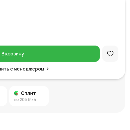
В корзину
пить с менеджером
Сплит
по
205 ₽
x4