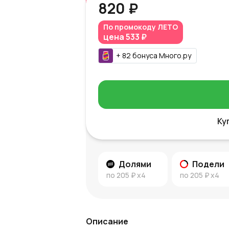
820 ₽
По промокоду
ЛЕТО
цена
533 ₽
+
82
бонуса
Много.ру
Ку
Долями
Подели
по
205 ₽
x4
по
205 ₽
x4
Описание