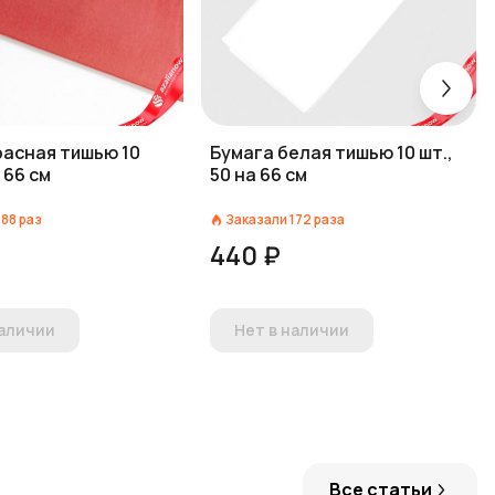
расная тишью 10
Бумага белая тишью 10 шт.,
а 66 см
50 на 66 см
188
раз
Заказали
172
раза
440 ₽
наличии
Нет в наличии
Все статьи