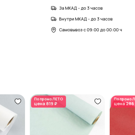
покупок используйте
Азалия Коины
.
За МКАД - до 3 часов
Читайте полезные статьи о флористике
Новости AzaliaNow
Внутри МКАД - до 3 часов
Блог о флористике и декоре
Самовывоз с 09:00 до 00:00 ч
Эта бумага станет идеальным дополнен
нежность и заботу.
По промо
ЛЕТО
По промо
Л
цена
819 ₽
цена
286