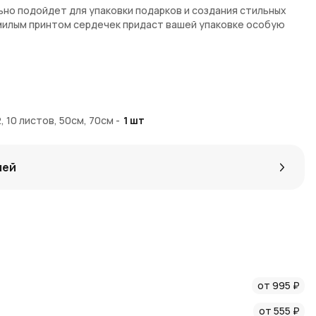
но подойдет для упаковки подарков и создания стильных
 милым принтом сердечек придаст вашей упаковке особую
 10 листов, 50см, 70см
-
1
шт
лей
дечки», который подходит для различных праздников
 создания букетов или декорирования праздничных
стойчивость и качественный внешний вид
ный вид, который подходит для многих торжеств
от 995 ₽
авку по Москве и Московской области. Для выгодных
от 555 ₽