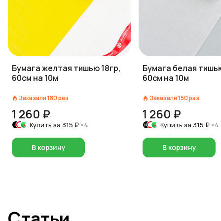
Бумага желтая тишью 18гр,
Бумага белая тишью
60см на 10м
60см на 10м
Заказали
180
раз
Заказали
150
раз
1 260 ₽
1 260 ₽
Купить за
315 ₽
×4
Купить за
315 ₽
×4
В корзину
В корзину
Статьи