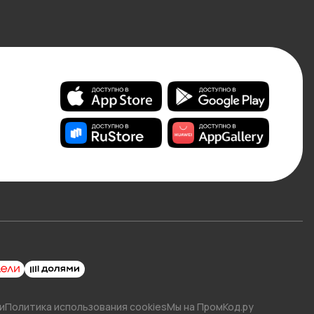
и
Политика использования cookies
Мы на ПромКод.ру