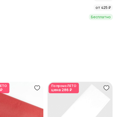
от 425 ₽
 и декоре в нашем блоге:
Бесплатно
ием к любому подарку, добавив в вашу композицию
ЕТО
По промо
ЛЕТО
 ₽
цена
286 ₽