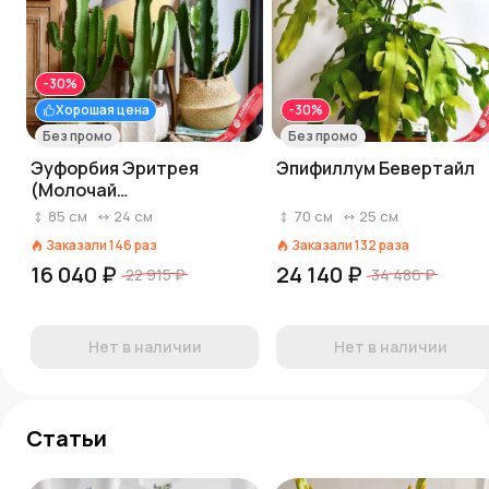
-30%
Хорошая цена
-30%
Без промо
Без промо
Эуфорбия Эритрея
Эпифиллум Бевертайл
(Молочай
канделябровый)
85
см
24
см
70
см
25
см
Заказали
146
раз
Заказали
132
раза
16 040 ₽
24 140 ₽
22 915 ₽
34 486 ₽
Нет в наличии
Нет в наличии
Статьи