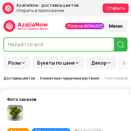
AzaliaNow: доставка цветов
Открыть
Открыть в приложении
Меню
Получи BONUS
Розы
Букеты по цене
Декор
Бу
Доставка цветов
Комнатные горшечные растения
Толстянка яйц
Фото заказов