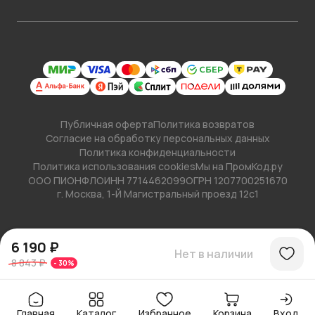
Публичная оферта
Политика возвратов
Согласие на обработку персональных данных
Политика конфиденциальности
Политика использования cookies
Мы на ПромКод.ру
ООО ПИОНФЛО
ИНН 7714462099
ОГРН 1207700251670
г. Москва, 1-Й Магистральный проезд 12с1
6 190 ₽
Нет в наличии
8 843 ₽
-
30
%
Главная
Каталог
Избранное
Корзина
Вход