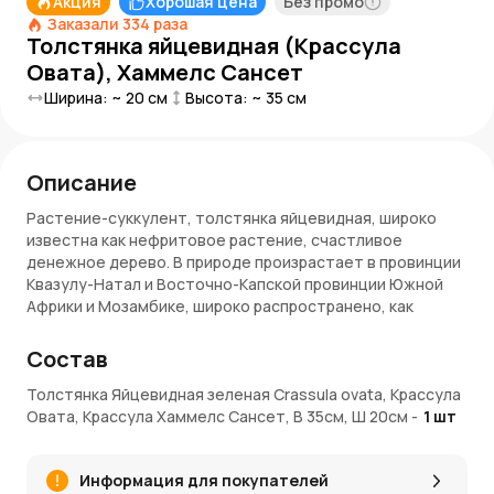
Акция
Хорошая цена
Без промо
Заказали
334
раза
Толстянка яйцевидная (Крассула
Овата), Хаммелс Сансет
Ширина: ~
20
см
Высота: ~
35
см
Описание
Растение-суккулент, толстянка яйцевидная, широко
известна как нефритовое растение, счастливое
денежное дерево. В природе произрастает в провинции
Квазулу-Натал и Восточно-Капской провинции Южной
Африки и Мозамбике, широко распространено, как
комнатное растение во всем мире.
Состав
Это суккулент с маленькими розовыми или белыми
цветками. Во многом его популярность обусловлена
Толстянка Яйцевидная зеленая Crassula ovata, Крассула
низким уровнем необходимого ухода. Требует мало
Овата, Крассула Хаммелс Сансет, В 35см, Ш 20см
-
1
шт
воды и может выжить в большинстве комнатных
условий.
Информация для покупателей
Толстянка яйцевидная - вечнозеленое растение с