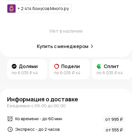
предзаказу. На доставку некоторых экземпляров может
потребоваться до 2-х недель. В комплект поставки
+
2 414
бонусов
Много.ру
входят растение, земля и транспортировочное кашпо.
Каждый экземпляр - живой уникальный организм,
поэтому он всегда будет отличаться от изображения
Нет в наличии
на сайте.
Купить с менеджером
Долями
Подели
Сплит
по
6 035 ₽
x4
по
6 035 ₽
x4
по
6 035 ₽
x4
Информация о доставке
Ежедневно с 09:00 до 00:00
Ко времени - до 60 мин
от 995 ₽
Экспресс - до 2 часов
от 555 ₽