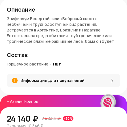
Описание
Эпифиллум Бевертайл или «Бобровый хвост» -
необычный и труднодоступный вид растения.
Встречается в Аргентине, Бразилии и Парагвае.
Естественная среда обитания - субтропические или
тропические влажные равнинные леса. Дома он будет
обильно цвести при подходящих теплых условиях.
Состав
Эпифиллум Бевертайл - крупное растение, подходящее
только для больших помещений. Требует непрямой свет
Горшечное растение
-
1
шт
и регулярный полив. Летом лучше убрать растение от
прямого света, чтобы избежать ожогов листьев.
Большинство растений хорошо реагируют на пересадку
Информация для покупателей
и растут хорошо после того, как корни были
потревожены, что дает больше места и кислорода в
почву.
+
Азалия Коинов
Внимание! Растение токсично для кошек и собак. Размер
- Ш25см x В70см.
24 140 ₽
34 486 ₽
-
30
%
Внимание!
Комнатные растения доступны по
Экономия
10 346 ₽