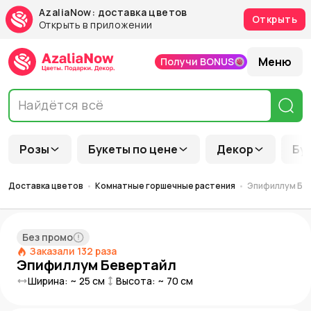
AzaliaNow: доставка цветов
Открыть
Открыть в приложении
Меню
Получи BONUS
Розы
Букеты по цене
Декор
Бу
Доставка цветов
Комнатные горшечные растения
Эпифиллум Бе
Без промо
Заказали
132
раза
Эпифиллум Бевертайл
Ширина: ~
25
см
Высота: ~
70
см