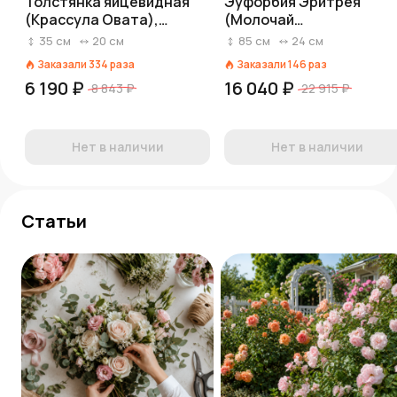
Толстянка яйцевидная
Эуфорбия Эритрея
(Крассула Овата),
(Молочай
Хаммелс Сансет
канделябровый)
35
см
20
см
85
см
24
см
Заказали
334
раза
Заказали
146
раз
6 190 ₽
16 040 ₽
8 843 ₽
22 915 ₽
Нет в наличии
Нет в наличии
Статьи