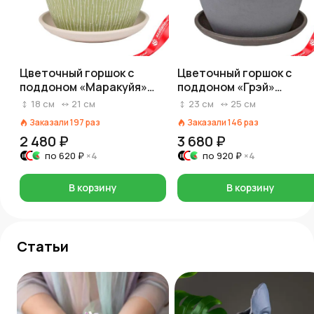
Цветочный горшок с
Цветочный горшок с
поддоном «Маракуйя»
поддоном «Грэй»
(бетон), D21xH18см, 4л,
(бетон), D25xH23,5см, 8
18
см
21
см
23
см
25
см
оливковый
серый
Заказали
197
раз
Заказали
146
раз
2 480 ₽
3 680 ₽
по
620 ₽
×4
по
920 ₽
×4
В корзину
В корзину
Статьи