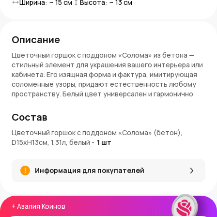
Ширина: ~
15
см
Высота: ~
13
см
Описание
Цветочный горшок с поддоном «Солома» из бетона —
стильный элемент для украшения вашего интерьера или
кабинета. Его изящная форма и фактура, имитирующая
соломенные узоры, придают естественность любому
пространству. Белый цвет универсален и гармонично
сочетается с зеленью растений, а поддон в комплекте
предотвращает протекание воды и сохраняет чистоту.
Состав
Характеристики:
Цветочный горшок с поддоном «Солома» (бетон),
D15xH13см, 1,31л, белый
-
1
шт
ШтрихКод
: 4660020042709
Арт.
: КБ-Б2-205-03
Цвет
: белый
Информация для покупателей
Материал
: бетон
Страна производитель
: Россия
Высота макс.
: 13 см
Диаметр
: 15 см
+
Азалия Коинов