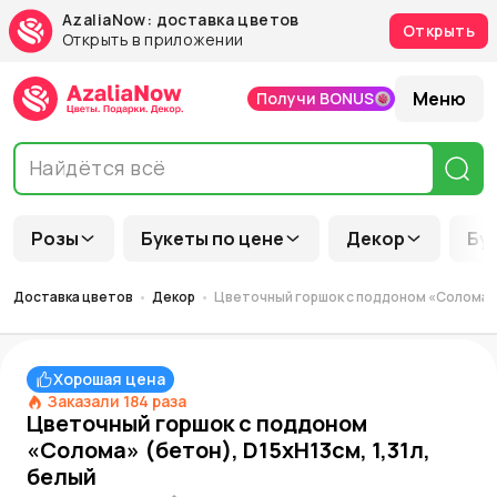
AzaliaNow: доставка цветов
Открыть
Открыть в приложении
Меню
Получи BONUS
Розы
Букеты по цене
Декор
Бу
Доставка цветов
Декор
Цветочный горшок с поддоном «Солома» (
Хорошая цена
Заказали
184
раза
Цветочный горшок с поддоном
«Солома» (бетон), D15xH13см, 1,31л,
белый