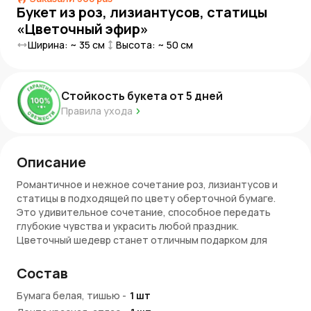
Букет из роз, лизиантусов, статицы
«Цветочный эфир»
Ширина: ~
35
см
Высота: ~
50
см
Стойкость букета от
5
дней
Правила ухода
Описание
Романтичное и нежное сочетание роз, лизиантусов и
статицы в подходящей по цвету оберточной бумаге.
Это удивительное сочетание, способное передать
глубокие чувства и украсить любой праздник.
Цветочный шедевр станет отличным подарком для
ваших близких, добавив гармонию и элегантность в ваш
домашний интерьер.
Состав
Внимание!
Ввиду сезонности статица может быть
Бумага белая, тишью
-
1
шт
заменена на хамелациум без дополнительного