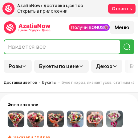
AzaliaNow: доставка цветов
Открыть
Открыть в приложении
Меню
Получи BONUS
Розы
Букеты по цене
Декор
Бу
Доставка цветов
Букеты
Букет из роз, лизиантусов, статицы «
Фото заказов
Заказали
308
раз