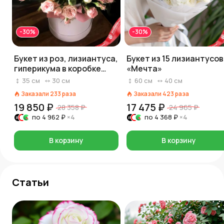
-30%
-30%
Букет из роз, лизиантуса,
Букет из 15 лизиантусов
гиперикума в коробке
«Мечта»
«Лучик любви»
35
см
30
см
60
см
40
см
Заказали
233
раза
Заказали
423
раза
19 850 ₽
17 475 ₽
28 358 ₽
24 965 ₽
по
4 962 ₽
×4
по
4 368 ₽
×4
В корзину
В корзину
Статьи