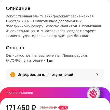
Описание
Искусственная ель ""Ленинградская"" заснеженная
высотой 2,7 м – великолепное дополнение к
праздничному декору. Белоснежная хвоя, выполненная
из сочетания PVC и PE материалов, создает эффект
зимнего чуда и идеально подходит для больших
пространств.
Состав
Характеристики
Ель искусственная заснеженная Ленинградская
Высота:
2,7 м.
(PVC+PE), 2,7м, белый
-
1
шт
Материал хвои:
Комбинация PVC и PE.
Цвет:
Белый (заснеженный).
Конструкция:
Разборная с металлической
Информация для покупателей
подставкой.
Диаметр основания:
Широкий для устойчивости.
Особенности
+
Азалия Коинов
Эффект заснеженности:
Реалистичный вид зимней
ели благодаря белоснежным ветвям.
171 460 ₽
214 325 ₽
-
20
%
Комбинация материалов:
PE придает естественный