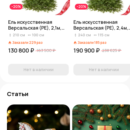
-20%
-20%
Ель искусственная
Ель искусственная
Версальская (PE), 2,1м,
Версальская (PE), 2,4м,
зеленый
зеленый
210
см
100
см
240
см
115
см
Заказали
229
раз
Заказали
185
раз
130 800 ₽
190 900 ₽
163 500 ₽
238 625 ₽
Нет в наличии
Нет в наличии
Статьи