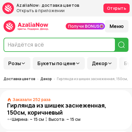
AzaliaNow: доставка цветов
Открыть
Открыть в приложении
Меню
Получи BONUS
Розы
Букеты по цене
Декор
Бу
Доставка цветов
Декор
Гирлянда из шишек заснеженная, 150см, 
Заказали
252
раза
Гирлянда из шишек заснеженная,
150см, коричневый
Ширина: ~
15
см
Высота: ~
15
см