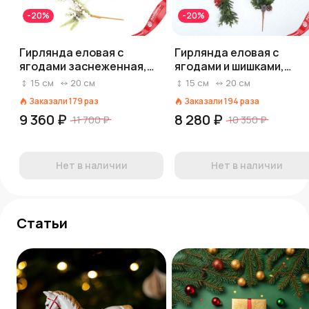
-20%
-20%
Гирлянда еловая с
Гирлянда еловая с
ягодами заснеженная,
ягодами и шишками,
183см, зеленый/белый
183см, зеленый/красный
15
см
20
см
15
см
20
см
вид 1
Заказали
179
раз
Заказали
194
раза
9 360 ₽
8 280 ₽
11 700 ₽
10 350 ₽
Нет в наличии
Нет в наличии
Статьи