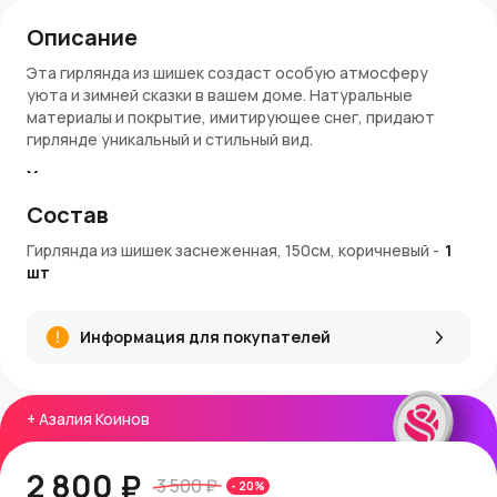
Описание
Эта гирлянда из шишек создаст особую атмосферу
уюта и зимней сказки в вашем доме. Натуральные
материалы и покрытие, имитирующее снег, придают
гирлянде уникальный и стильный вид.
Характеристики:
Состав
Длина
: 150 см
Цвет
: Коричневый с белым снегом
Гирлянда из шишек заснеженная, 150см, коричневый
-
1
Материал
: Натуральные шишки, искусственное
шт
покрытие
Преимущества:
Информация для покупателей
Натуральный декор для зимнего интерьера.
Легко комбинируется с другими украшениями.
Универсальность в использовании: подходит для
+
Азалия Коинов
елки, каминной полки или настенного декора.
Идеи применения:
2 800 ₽
3 500 ₽
-
20
%