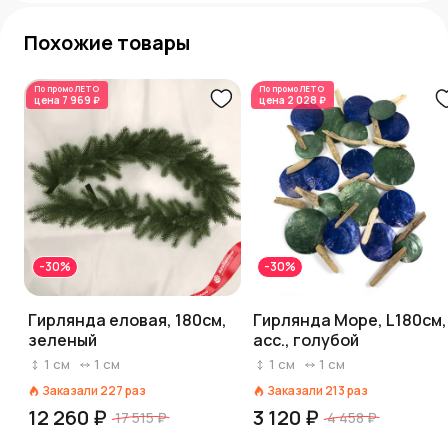
Похожие товары
По промо
ЛЕТО
По промо
ЛЕТО
цена
7 969 ₽
цена
2 028 ₽
-30%
-30%
Гирлянда еловая, 180см,
Гирлянда Море, L180см,
зеленый
асс., голубой
1
см
1
см
1
см
1
см
Заказали
227
раз
Заказали
213
раз
12 260 ₽
3 120 ₽
17 515 ₽
4 458 ₽