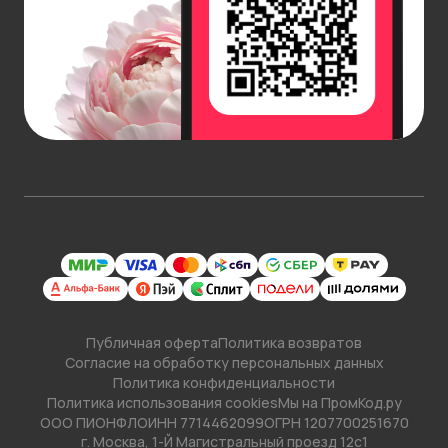
Публичная оферта
Политика возвратов
Согласие на обработку персональных данных
Политика конфиденциальности
Политика использования cookies
Мы на ПромКод.ру
ООО ПИОНФЛО
ИНН 7714462099
ОГРН 1207700251670
г. Москва, 1-Й Магистральный проезд 12с1