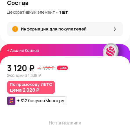
Состав
Декоративный элемент
-
1
шт
Информация для покупателей
+
Азалия Коинов
3 120 ₽
4 458 ₽
-
30
%
Экономия
1 338 ₽
По промокоду
ЛЕТО
цена
2 028 ₽
+
312
бонусов
Много.ру
Нет в наличии