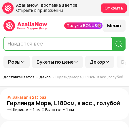
AzaliaNow: доставка цветов
Открыть
Открыть в приложении
Меню
Получи BONUS
Розы
Букеты по цене
Декор
Бу
Доставка цветов
Декор
Гирлянда Море, L180см, в асс., голубой
Заказали
213
раз
Гирлянда Море, L180см, в асс., голубой
Ширина: ~
1
см
Высота: ~
1
см