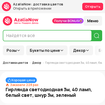
AzaliaNow: доставка цветов
Открыть
Открыть в приложении
Меню
Получи BONUS
Розы
Букеты по цене
Декор
Бу
Доставка цветов
Декор
Гирлянда светодиодная 3м, 40 ламп, белы
Хорошая цена
Заказали
228
раз
Гирлянда светодиодная 3м, 40 ламп,
белый свет, шнур 3м, зеленый