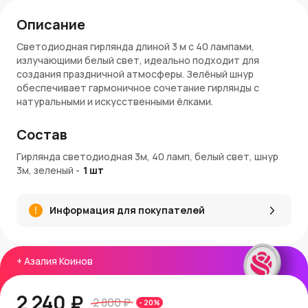
Описание
Светодиодная гирлянда длиной 3 м с 40 лампами,
излучающими белый свет, идеально подходит для
создания праздничной атмосферы. Зелёный шнур
обеспечивает гармоничное сочетание гирлянды с
натуральными и искусственными ёлками.
Характеристики
Состав
Количество ламп
: 40 светодиодов
Гирлянда светодиодная 3м, 40 ламп, белый свет, шнур
Цвет свечения
: Белый
3м, зеленый
-
1
шт
Длина гирлянды
: 3 м
Длина шнура
: 3 м
Цвет шнура
: Зелёный
Информация для покупателей
Функции
: 8 режимов свечения с функцией памяти
Степень защиты
: IP44 (подходит для использования
внутри и на улице)
+
Азалия Коинов
Преимущества
Энергоэффективность
: Светодиоды потребляют
2 240 ₽
2 800 ₽
-
20
%
минимальное количество электроэнергии.