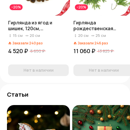
-20%
-20%
Гирлянда из ягод и
Гирлянда
шишек, 120см,
рождественская
коричневый/красный
Версальская (РЕ),
15
см
20
см
20
см
25
см
150х35см, зеленый
Заказали
240
раз
Заказали
246
раз
4 520 ₽
11 060 ₽
5 650 ₽
13 825 ₽
Нет в наличии
Нет в наличии
Статьи