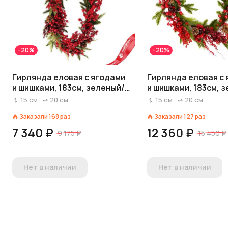
-20%
-20%
Гирлянда еловая с ягодами
Гирлянда еловая с
и шишками, 183см, зеленый/
и шишками, 183см, 
красный, вид 2
красный, вид 3
15
см
20
см
15
см
20
см
Заказали
168
раз
Заказали
127
раз
7 340 ₽
12 360 ₽
9 175 ₽
15 450 ₽
Нет в наличии
Нет в наличии