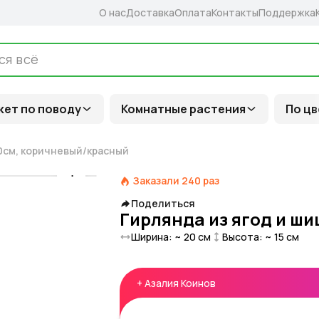
О нас
Доставка
Оплата
Контакты
Поддержка
кет по поводу
Комнатные растения
По цв
20см, коричневый/красный
Заказали
240
раз
Поделиться
Гирлянда из ягод и ши
Ширина: ~
20
см
Высота: ~
15
см
+
Азалия Коинов