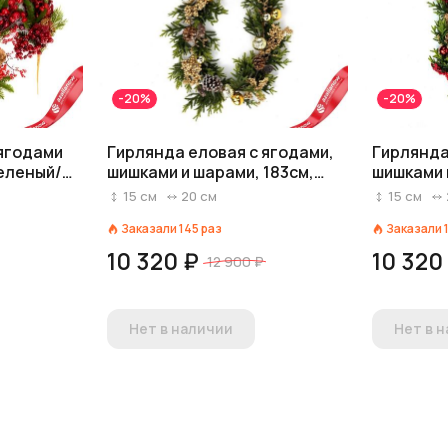
-20%
-20%
 ягодами
Гирлянда еловая с ягодами,
Гирлянда
зеленый/
шишками и шарами, 183см,
шишками 
зеленый/золотой
зеленый
15
см
20
см
15
см
Заказали
145
раз
Заказали
10 320 ₽
10 320
12 900 ₽
Нет в наличии
Нет в 