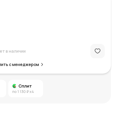
ет в наличии
пить с менеджером
Сплит
по
1 130 ₽
x4