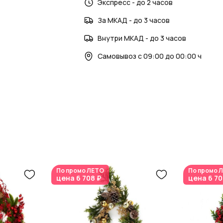
Экспресс - до 2 часов
ШтрихКод: 4627197614795; Цвет: Коричн
КИТАЙ; Метка категории: Сезонные това
За МКАД - до 3 часов
Внутри МКАД - до 3 часов
Самовывоз с 09:00 до 00:00 ч
По промо
ЛЕТО
По промо
Л
цена
6 708 ₽
цена
6 70