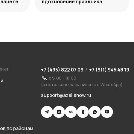
планете
вдохновение праздника
рики
+7 (495) 822 07 09
/
+7 (911) 945 48 19
с 9:00 - 18:00
ии
(в остальные часы пишите в WhatsApp)
support@azalianow.ru
ов по районам