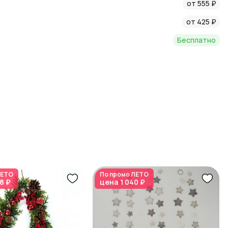
от 555 ₽
евый; Вес: 0.75; Длина: 120; Материал: Пластик; Страна:
ры, Новый год, Гирлянды
от 425 ₽
Бесплатно
ЕТО
По промо
ЛЕТО
8 ₽
цена
1 040 ₽