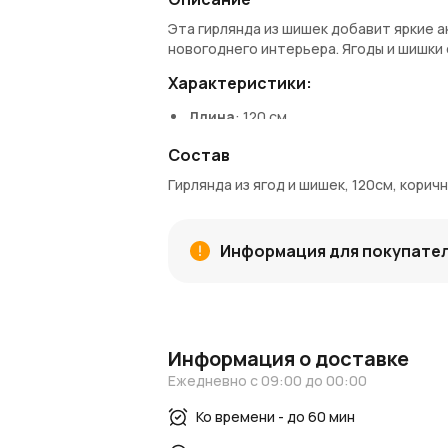
Эта гирлянда из шишек добавит яркие 
новогоднего интерьера. Ягоды и шишки
Характеристики:
Длина
: 120 см
Цвет
: Коричневый с красными акцен
Состав
Материал
: Натуральные шишки, иск
Гирлянда из ягод и шишек, 120см, кори
Преимущества:
Комбинация природных и ярких деко
Легкий и прочный материал для удоб
Информация для покупате
Идеально подходит для создания но
Идеи применения:
Украсьте праздничный стол, окна или
Используйте как акцентный элемент 
Информация о доставке
Создайте изысканный декор для ками
Ежедневно с 09:00 до 00:00
Эта гирлянда станет центральным элем
Ко времени - до 60 мин
Новогодний декор > Аксессуары > Птичк