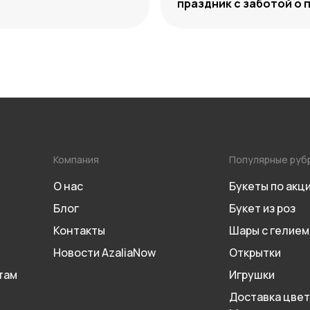
праздник с заботой о 
Компания
Популярные руб
О нас
Букеты по акц
Блог
Букет из роз
Контакты
Шары с гелием
Новости AzaliaNow
Открытки
там
Игрушки
Доставка цвет