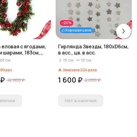
-20%
Хорошая цена
 еловая с ягодами,
Гирлянда Звезды, 180хD6см,
и шарами, 183см,
в асс., цв. в асс.
/красный
20
см
15
см
10
см
180
раз
Заказали
224
раза
 ₽
1 600 ₽
12 900 ₽
2 000 ₽
наличии
Нет в наличии