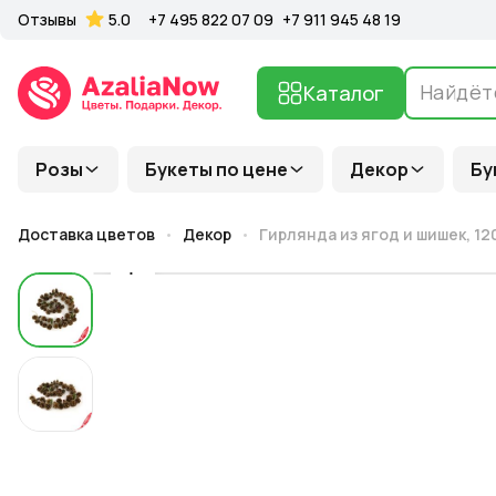
Отзывы
5.0
+7 495 822 07 09
+7 911 945 48 19
Каталог
Розы
Букеты по цене
Декор
Бу
Доставка цветов
Декор
Гирлянда из ягод и шишек, 1