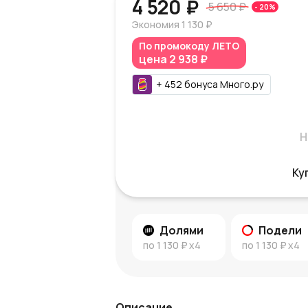
4 520 ₽
5 650 ₽
-
20
%
Экономия
1 130 ₽
По промокоду
ЛЕТО
цена
2 938 ₽
+
452
бонуса
Много.ру
Н
Ку
Долями
Подели
по
1 130 ₽
x4
по
1 130 ₽
x4
Описание