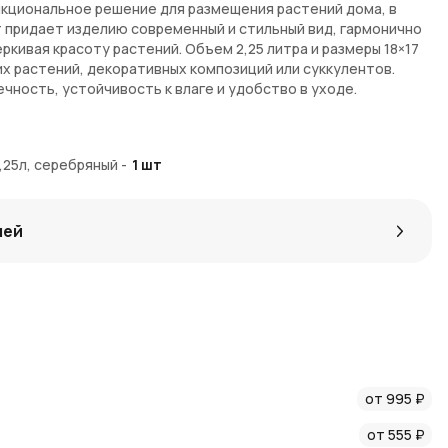
нкциональное решение для размещения растений дома, в
т придает изделию современный и стильный вид, гармонично
кивая красоту растений. Объем 2,25 литра и размеры 18×17
х растений, декоративных композиций или суккулентов.
чность, устойчивость к влаге и удобство в уходе.
ящий к любому интерьеру
2,25л, серебряный
-
1
шт
ний и декоративных композиций
 и легкий в уходе
са или балкона
лей
пользовании
не
AzaliaNow
с доставкой по Москве и Московской области.
, которые можно использовать для выгодных скидок при
от 995 ₽
тях AzaliaNow
и
блоге о декоре и флористике
.
от 555 ₽