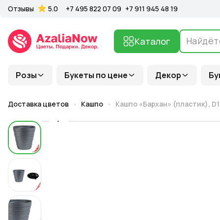
Отзывы
5.0
+7 495 822 07 09
+7 911 945 48 19
Каталог
Розы
Букеты по цене
Декор
Бу
Доставка цветов
Кашпо
Кашпо «Бархан» (пластик), D