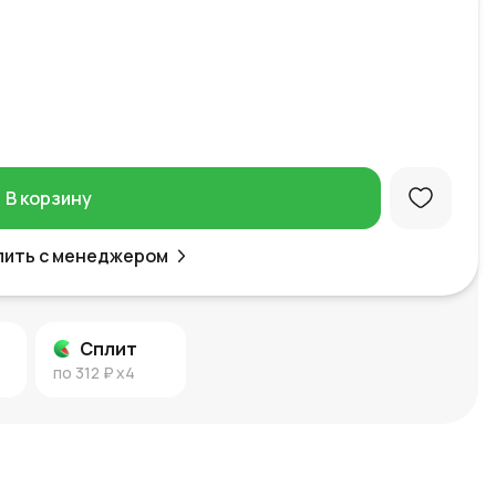
В корзину
пить с менеджером
Сплит
по
312 ₽
x4