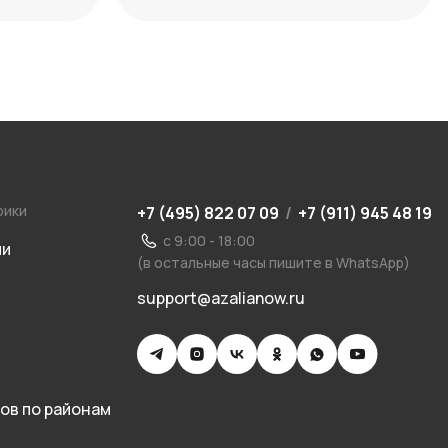
способы нейтрализации
рики
+7 (495) 822 07 09
/
+7 (911) 945 48 19
с 9:00 - 18:00
ии
(в остальные часы пишите в WhatsApp)
support@azalianow.ru
ов по районам