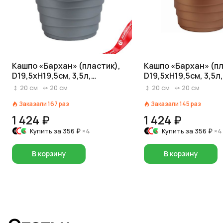
Кашпо «Бархан» (пластик),
Кашпо «Бархан» (пл
D19,5xH19,5см, 3,5л,
D19,5xH19,5см, 3,5л
серебряный
20
см
20
см
20
см
20
см
Заказали
167
раз
Заказали
145
раз
1 424 ₽
1 424 ₽
Купить за
356 ₽
×4
Купить за
356 ₽
×4
В корзину
В корзину