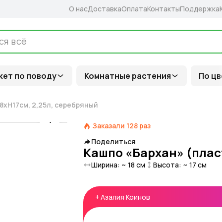
О нас
Доставка
Оплата
Контакты
Поддержка
кет по поводу
Комнатные растения
По цв
18xH17см, 2,25л, серебряный
Заказали
128
раз
Поделиться
Кашпо «Бархан» (пласт
Ширина: ~
18
см
Высота: ~
17
см
+
Азалия Коинов