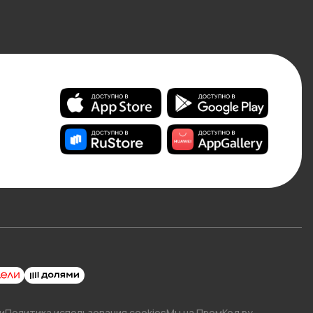
и
Политика использования cookies
Мы на ПромКод.ру