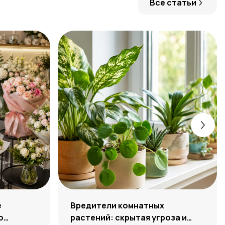
Все статьи
е
Вредители комнатных
о
растений: скрытая угроза и