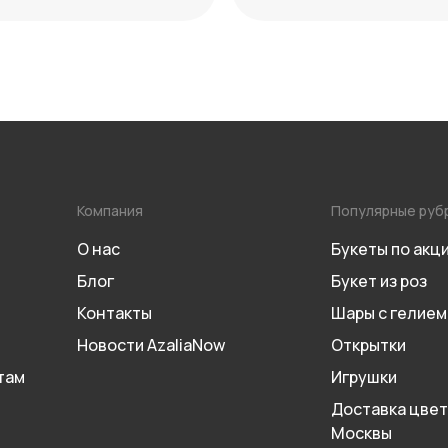
ий
уместного выбора
Компания
Популярные руб
О нас
Букеты по акц
Блог
Букет из роз
Контакты
Шары с гелием
Новости AzaliaNow
Открытки
там
Игрушки
Доставка цвет
Москвы