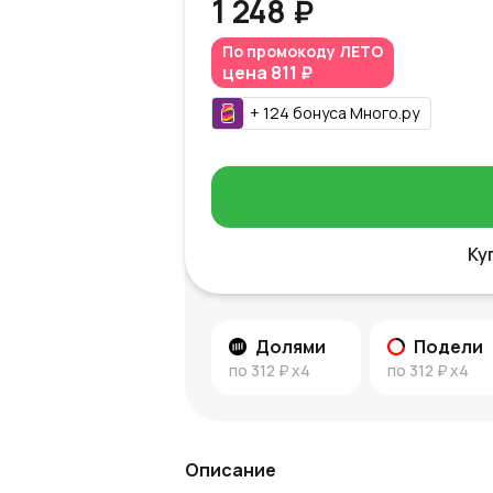
1 248 ₽
По промокоду
ЛЕТО
цена
811 ₽
+
124
бонуса
Много.ру
Ку
Долями
Подели
по
312 ₽
x4
по
312 ₽
x4
Описание