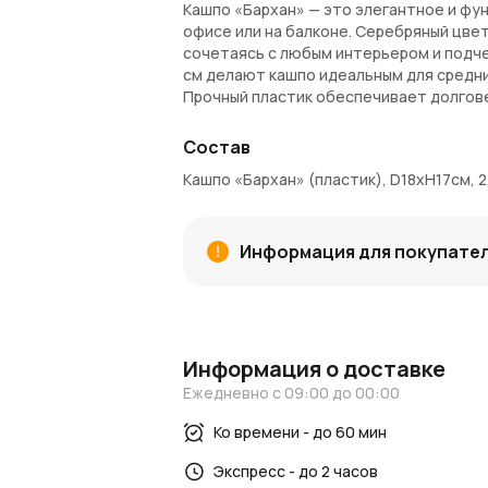
Кашпо «Бархан» — это элегантное и фу
офисе или на балконе. Серебряный цве
сочетаясь с любым интерьером и подчер
см делают кашпо идеальным для средни
Прочный пластик обеспечивает долгове
Преимущества:
Состав
Стильный серебряный цвет, подход
Кашпо «Бархан» (пластик), D18xH17см, 
Объем 2,25 литра для средних расте
Прочный пластик, устойчивый к влаге
Универсальный дизайн для дома, офи
Информация для покупате
Легко очищается и долговечен в ис
КШ-4389
Покупка и доставка:
Кашпо «Бархан» можно купить в магази
Информация о доставке
За покупку начисляются
Азалия Коины
Ежедневно с 09:00 до 00:00
следующих заказах.
Ко времени - до 60 мин
Узнайте больше:
Следите за новинками и идеями в
Экспресс - до 2 часов
новос