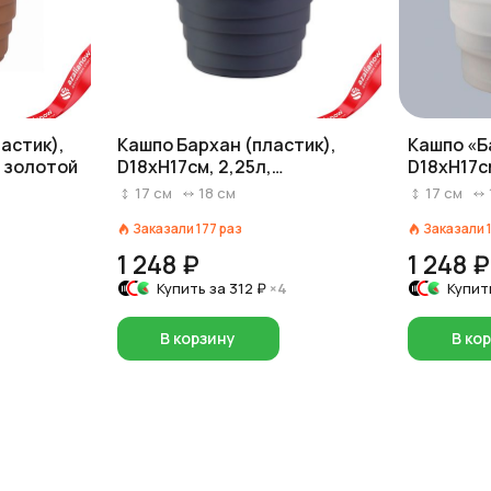
астик),
Кашпо Бархан (пластик),
Кашпо «Б
, золотой
D18xH17см, 2,25л,
D18xH17см
антрацитовый
прозрач
17
см
18
см
17
см
Заказали
177
раз
Заказали
1 248 ₽
1 248 ₽
Купить за
312 ₽
×4
Купит
В корзину
В ко