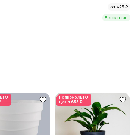
та о ваших растениях!
от 425 ₽
Бесплатно
ЕТО
По промо
ЛЕТО
₽
цена
655 ₽