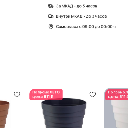
AzaliaNow
— современный стиль и забо
За МКАД - до 3 часов
Внутри МКАД - до 3 часов
Самовывоз с 09:00 до 00:00 ч
По промо
ЛЕТО
По промо
Л
цена
811 ₽
цена
811 