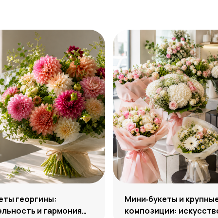
еты георгины:
Мини‑букеты и крупны
льность и гармония
композиции: искусств