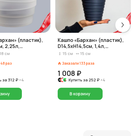
архан» (пластик),
Кашпо «Бархан» (пластик),
, 2,25л,
D14,5xH14,5см, 1,4л,
ный
антрацитовый
18
см
15
см
15
см
148
раз
Заказали
133
раза
1 008 ₽
ь за
312 ₽
×4
Купить за
252 ₽
×4
рзину
В корзину