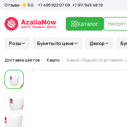
Отзывы
5.0
+7 495 822 07 09
+7 911 945 48 19
Каталог
Розы
Букеты по цене
Декор
Бу
Доставка цветов
Кашпо
Кашпо «Грация со вставкой» (