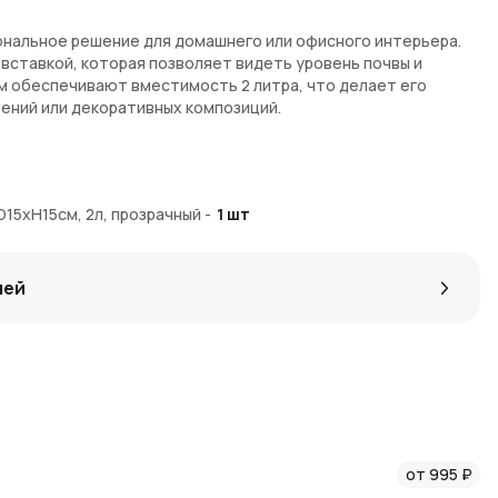
ональное решение для домашнего или офисного интерьера.
 вставкой, которая позволяет видеть уровень почвы и
см обеспечивают вместимость 2 литра, что делает его
ений или декоративных композиций.
риал
стояния почвы
D15хH15см, 2л, прозрачный
-
1
шт
ратность оформления
ний
х, полках и подоконниках
лей
ет-магазине
AzaliaNow
с доставкой по Москве и Московской
ия Коины
, которые можно использовать для выгодных
от 995 ₽
 оформления интерьера представлены в
новостях AzaliaNow