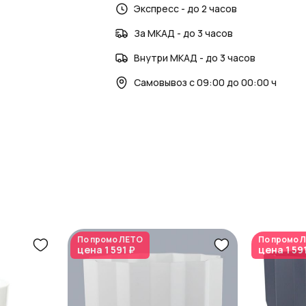
и
блоге о флористике и декоре
Экспресс - до 2 часов
.
AzaliaNow
обеспечивает красоту и ком
За МКАД - до 3 часов
Внутри МКАД - до 3 часов
Самовывоз с 09:00 до 00:00 ч
По промо
ЛЕТО
По промо
Л
цена
1 591 ₽
цена
1 59