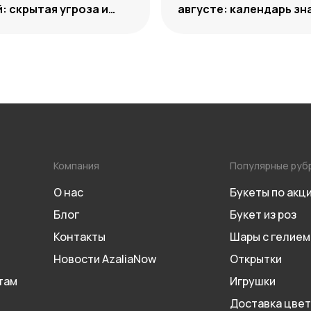
: скрытая угроза и
августе: календарь з
 нейтрализации
дат 2026 года
Компания
Популярные руб
О нас
Букеты по акц
Блог
Букет из роз
Контакты
Шары с гелием
Новости AzaliaNow
Открытки
там
Игрушки
Доставка цвет