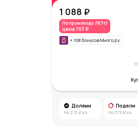
1 088 ₽
По промокоду
ЛЕТО
цена
707 ₽
+
108
бонусов
Много.ру
Н
Ку
Долями
Подели
по
272 ₽
x4
по
272 ₽
x4