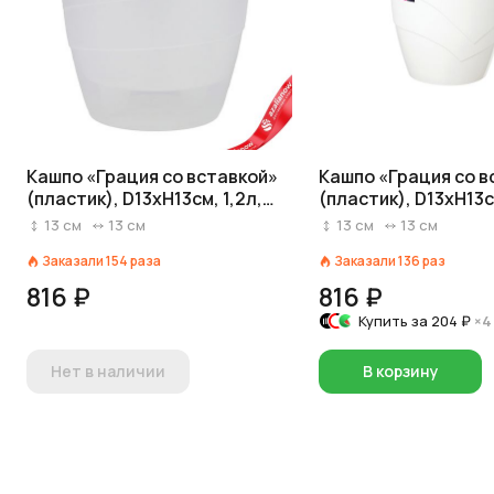
Кашпо «Грация со вставкой»
Кашпо «Грация со в
(пластик), D13хH13см, 1,2л,
(пластик), D13хH13см
прозрачный
белый
13
см
13
см
13
см
13
см
Заказали
154
раза
Заказали
136
раз
816 ₽
816 ₽
Купить за
204 ₽
×4
Нет в наличии
В корзину