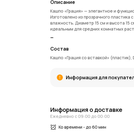
Описание
Кашпо «Грация» — элегантное и функци
Изготовлено из прозрачного пластика с
влажность. Диаметр 15 см и высота 15 
идеальным для средних комнатных раст
Преимущества:
Состав
Прочный и легкий пластиковый мате
Прозрачный корпус для контроля со
Кашпо «Грация со вставкой» (пластик), 
Вставка подчеркивает стиль и акку
Вместимость 2 л для средних расте
Универсальное размещение на стола
Информация для покупате
Артикул: 53179
Покупка и доставка:
Купить кашпо «Грация» можно в интерн
области. За покупку начисляются
Азал
Информация о доставке
последующих заказов.
Ежедневно с 09:00 до 00:00
Узнайте больше:
Ко времени - до 60 мин
Советы по уходу за растениями и идеи