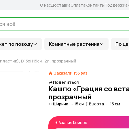
О нас
Доставка
Оплата
Контакты
Поддержка
кет по поводу
Комнатные растения
По цв
пластик), D15хH15см, 2л, прозрачный
Заказали
155
раз
Поделиться
Кашпо «Грация со вста
прозрачный
Ширина: ~
15
см
Высота: ~
15
см
+
Азалия Коинов