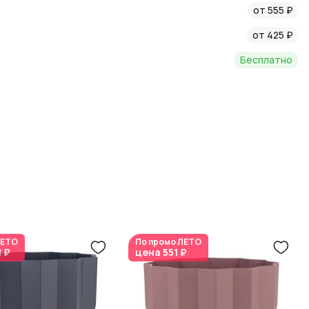
от 555 ₽
форт в вашем доме с каждой покупкой.
от 425 ₽
Бесплатно
ЕТО
По промо
ЛЕТО
1 ₽
цена
551 ₽