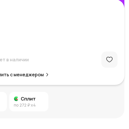
ет в наличии
пить с менеджером
Сплит
по
272 ₽
x4