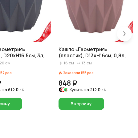
еометрия»
Кашпо «Геометрия»
, D20xH16,5см, 3л,
(пластик), D13xH16см, 0,8л,
товый
фиолетовый
20
см
16
см
13
см
157
раз
Заказали
155
раз
₽
848 ₽
ь за
612 ₽
×4
Купить за
212 ₽
×4
рзину
В корзину