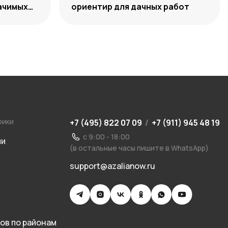
начимых
ориентир для дачных работ
рики
+7 (495) 822 07 09
/
+7 (911) 945 48 19
с 9:00 - 18:00
ии
(в остальные часы пишите в WhatsApp)
support@azalianow.ru
ов по районам