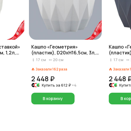
ставкой»
Кашпо «Геометрия»
Кашпо «Г
, 1,2л,
(пластик), D20xH16,5см, 3л,
(пластик)
белый
антраци
17
см
20
см
17
см
Заказали
162
раза
Заказали
2 448 ₽
2 448 
Купить за
612 ₽
×4
Купит
В корзину
В ко