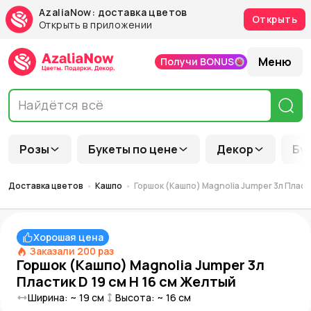
AzaliaNow: доставка цветов
Открыть
Открыть в приложении
Меню
Получи BONUS
Розы
Букеты по цене
Декор
Бу
Доставка цветов
Кашпо
Горшок (Кашпо) Magnolia Jumper 3л Пласти
Хорошая цена
Заказали
200
раз
Горшок (Кашпо) Magnolia Jumper 3л
Пластик D 19 см H 16 см Желтый
Ширина: ~
19
см
Высота: ~
16
см