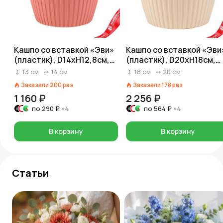
Кашпо со вставкой «Эви»
Кашпо со вставкой «Эви
(пластик), D14xH12,8см,
(пластик), D20xH18см,
1,5л, розовый
4,5л, кремовый
13
см
14
см
18
см
20
см
Заказали
200
раз
Заказали
178
раз
1 160 ₽
2 256 ₽
по
290 ₽
×4
по
564 ₽
×4
В корзину
В корзину
Статьи