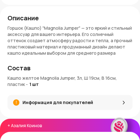
Описание
Горшок (Кашпо) "Magnolia Jumper" — это яркий и стильный
аксессуар для вашего интерьера. Его солнечный
оттенок создает атмосферу радости и тепла, а прочный
пластиковый материал и продуманный дизайн делают
кашпо идеальным выбором для среднего размера
растений. Благодаря объему 3 литра, оно прекрасно
подходит для таких растений, как фикусы, драцены или
Состав
пальмы.
Кашпо желтое Magnolia Jumper, 3л, Ш 19см, В 16см,
Особенности:
пластик
-
1
шт
Объем: 3 литра
Диаметр: 19 см
Информация для покупателей
Высота: 16 см
Материал: пластик
Цвет: желтый
Применение: кашпо для средних растений, яркий
+
Азалия Коинов
элемент декора