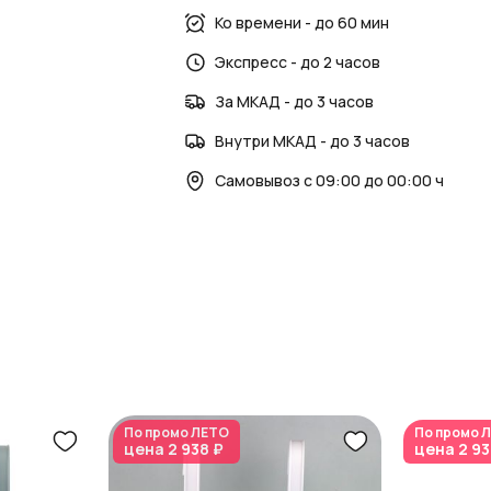
Загляните в наш
блог
и раздел
новости
Ко времени - до 60 мин
интерьере. AzaliaNow помогает создав
Экспресс - до 2 часов
За МКАД - до 3 часов
Внутри МКАД - до 3 часов
Самовывоз с 09:00 до 00:00 ч
По промо
ЛЕТО
По промо
Л
цена
2 938 ₽
цена
2 93