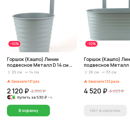
-10%
-10%
Горшок (Кашпо) Линии
Горшок (Кашпо) Ли
подвесное Металл D 14 см H
подвесное Металл D
12/24,5 см Голубой
16,5 см H 14/26 см 
25
см
14
см
26
см
33
см
Заказали
131
раз
Заказали
132
раза
2 120 ₽
4 520 ₽
2 356 ₽
5 023 ₽
Купить за
530 ₽
×4
В корзину
Нет в наличии