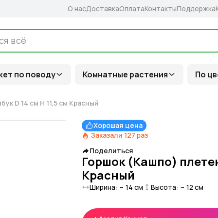
О нас
Доставка
Оплата
Контакты
Поддержка
кет по поводу
Комнатные растения
По цв
ук D 14 см H 11,5 см Красный
Хорошая цена
Заказали
127
раз
Поделиться
Горшок (Кашпо) плетено
Красный
Ширина: ~
14
см
Высота: ~
12
см