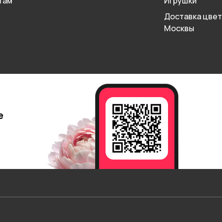
там
Игрушки
Доставка цвет
Москвы
е