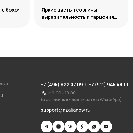
ле бохо:
Яркие цветы георгины:
выразительность и гармония
сочетаний
рики
+7 (495) 822 07 09
/
+7 (911) 945 48 19
с 9:00 - 18:00
ии
(в остальные часы пишите в WhatsApp)
support@azalianow.ru