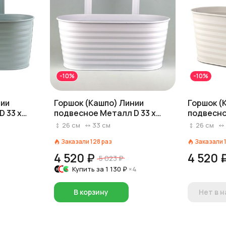
-10%
-10%
нии
Горшок (Кашпо) Линии
Горшок (
 33 x
подвесное Металл D 33 x
подвесно
Голубой
16,5 см H 14/26 см Белый
16,5 см H
26
см
33
см
26
см
Заказали
128
раз
Заказали
4 520 ₽
4 520 
5 023 ₽
Купить за
1 130 ₽
×4
В корзину
Нет в 