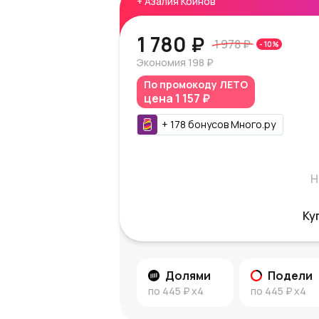
+
Азалия Коинов
1 780 ₽
1 978 ₽
-
10
%
Экономия
198 ₽
По промокоду
ЛЕТО
цена
1 157 ₽
+
178
бонусов
Много.ру
Н
Ку
Долями
Подели
по
445 ₽
x4
по
445 ₽
x4