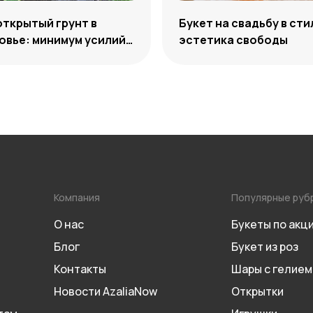
открытый грунт в
Букет на свадьбу в сти
вье: минимум усилий,
эстетика свободы
м декоративности
Компания
Популярные руб
О нас
Букеты по акц
Блог
Букет из роз
Контакты
Шары с гелием
Новости AzaliaNow
Открытки