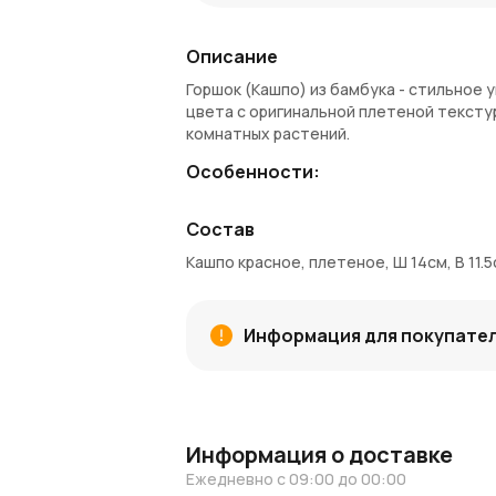
Описание
Горшок (Кашпо) из бамбука - стильное 
цвета с оригинальной плетеной текст
комнатных растений.
Особенности:
Диаметр: 14 см
Состав
Высота: 11,5 см
Форма: квадратная
Кашпо красное, плетеное, Ш 14см, В 11.
Материал: бамбук
Цвет: красный
Применение: кашпо для растений, де
Информация для покупате
Заказ и доставка:
Купить плетеное кашпо можно в AzaliaN
гарантирует надежную упаковку для со
бонусы для следующих заказов.
Информация о доставке
Вдохновение и идеи:
Ежедневно с 09:00 до 00:00