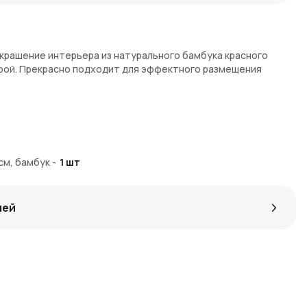
украшение интерьера из натурального бамбука красного
урой. Прекрасно подходит для эффектного размещения
5см, бамбук
-
1
шт
кор интерьера, подарок
лей
ow с доставкой по Москве и Московской области. AzaliaNow
хранности изделия. За покупку начисляются Азалия Коины —