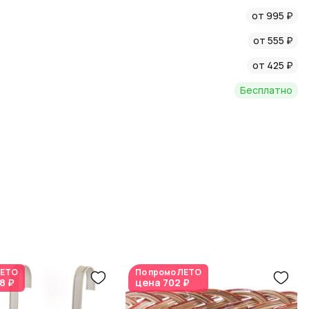
, чтобы узнать больше о натуральных материалах в
от 995 ₽
ать уют и гармонию в вашем доме.
от 555 ₽
от 425 ₽
Бесплатно
ЕТО
По промо
ЛЕТО
8 ₽
цена
702 ₽