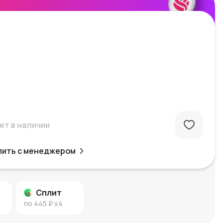
ет в наличии
пить с менеджером
Сплит
по
445 ₽
x4