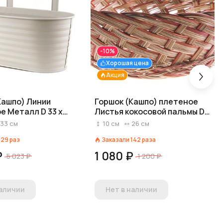
-10%
Хорошая цена
Акция
Кашпо) Линии
Горшок (Кашпо) плетеное
е Металл D 33 x
Листья кокосовой пальмы D
 14/26 см Бежевый
26 см H 10 см Натуральный/
33
см
10
см
26
см
Красный
129
раз
Заказали
142
раза
₽
1 080 ₽
5 023 ₽
1 200 ₽
наличии
Нет в наличии