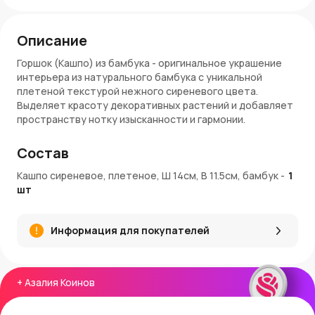
Описание
Горшок (Кашпо) из бамбука - оригинальное украшение
интерьера из натурального бамбука с уникальной
плетеной текстурой нежного сиреневого цвета.
Выделяет красоту декоративных растений и добавляет
пространству нотку изысканности и гармонии.
Особенности:
Состав
Диаметр: 14 см
Кашпо сиреневое, плетеное, Ш 14см, В 11.5см, бамбук
-
1
Высота: 11,5 см
шт
Форма: квадратная
Материал: бамбук
Цвет: сиреневый
Информация для покупателей
Применение: кашпо для растений, декор интерьера,
подарок
Заказ и доставка:
+
Азалия Коинов
Купить плетеное кашпо можно в AzaliaNow с доставкой
по Москве и Московской области. AzaliaNow гарантирует