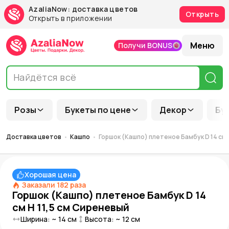
AzaliaNow: доставка цветов
Открыть
Открыть в приложении
Меню
Получи BONUS
Розы
Букеты по цене
Декор
Бу
Доставка цветов
Кашпо
Горшок (Кашпо) плетеное Бамбук D 14 см 
Хорошая цена
Заказали
182
раза
Горшок (Кашпо) плетеное Бамбук D 14
см H 11,5 см Сиреневый
Ширина: ~
14
см
Высота: ~
12
см