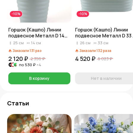
-10%
-10%
Горшок (Кашпо) Линии
Горшок (Кашпо) Линии
подвесное Металл D 14
подвесное Металл D 33 
см H 12/24,5 см Голубой
16,5 см H 14/26 см Голуб
25
см
14
см
26
см
33
см
Заказали
131
раз
Заказали
132
раза
2 120 ₽
4 520 ₽
2 356 ₽
5 023 ₽
по
530 ₽
×4
В корзину
Нет в наличии
Статьи