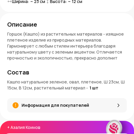
Ширина: ~
23
см
Высота: ~
12
см
Описание
Горшок (Кашпо) из растительных материалов - изящное
плетеное изделие из природных материалов.
Гармонирует с любым стилем интерьера благодаря
натуральному цвету с зеленым акцентом. Отличается
прочностью и экологичностью, прекрасно дополнит
домашний декор.
Состав
Особенности:
Кашпо натуральное зеленое, овал, плетеное, Ш 23см, Ш
Диаметр: 23 х 15 см
15см, В 12см, растительный материал
-
1
шт
Высота: 12 см
Форма: овальная
Материал: растительный
Информация для покупателей
Цвет: натуральный с зеленым акцентом
Применение: кашпо для растений, декор интерьера,
подарок
+
Азалия Коинов
Заказ и доставка: