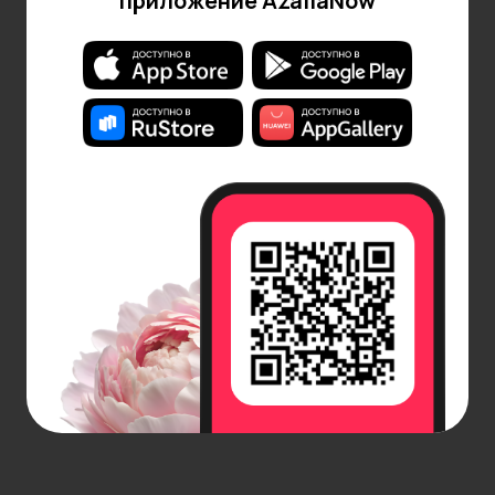
приложение AzaliaNow