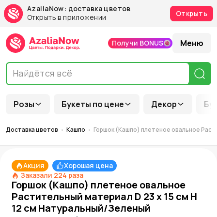
AzaliaNow: доставка цветов
Открыть
Открыть в приложении
Меню
Получи BONUS
Розы
Букеты по цене
Декор
Бу
Доставка цветов
Кашпо
Горшок (Кашпо) плетеное овальное Расти
Акция
Хорошая цена
Заказали
224
раза
Горшок (Кашпо) плетеное овальное
Растительный материал D 23 x 15 см H
12 см Натуральный/Зеленый