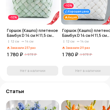
-10%
Хорошая цена
-10%
Акция
Горшок (Кашпо) плетеное
Горшок (Кашпо) плетен
Бамбук D 14 см H 11,5 см
Бамбук D 14 см H 11,5 см
Зеленый
Белый
12
см
14
см
12
см
14
см
Заказали
237
раз
Заказали
211
раз
1 780 ₽
1 780 ₽
1 978 ₽
1 978 ₽
Нет в наличии
Нет в наличии
Статьи