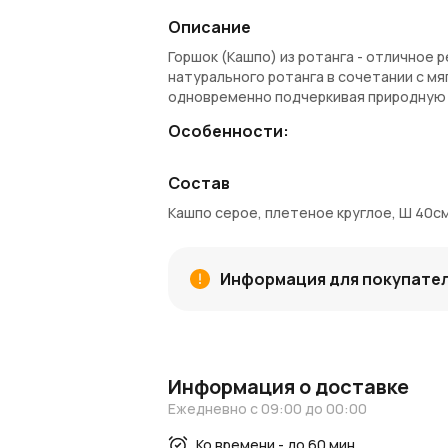
Описание
Горшок (Кашпо) из ротанга - отличное 
натурального ротанга в сочетании с м
одновременно подчеркивая природную 
Особенности:
Диаметр: 40 см
Состав
Высота: 33 см
Форма: круглая
Кашпо серое, плетеное круглое, Ш 40см
Материал: ротанг
Цвет: серый
Применение: кашпо для растений, де
Информация для покупате
Заказ и доставка:
Купить плетеное кашпо можно в AzaliaN
гарантирует надежную упаковку для со
бонусы для следующих заказов.
Информация о доставке
Вдохновение и идеи:
Ежедневно с 09:00 до 00:00
Загляните в наш
блог
и раздел
новости
Ко времени - до 60 мин