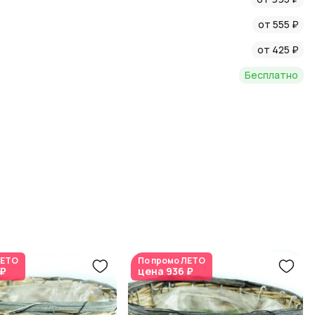
ать уют и гармонию в вашем доме.
от 555 ₽
от 425 ₽
Бесплатно
ЕТО
По промо
ЛЕТО
 ₽
цена
936 ₽