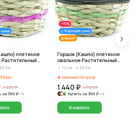
-10%
 цена
Хорошая цена
Акция
Кашпо) плетеное
Горшок (Кашпо) плетеное
 Растительный
овальное Растительный
D 23 x 15 см H 12 см
материал D 23 x 15 см H 12 см
23
см
12
см
23
см
ьный/Розовый
Натуральный/Зеленый
189
раз
Заказали
224
раза
₽
1 440 ₽
1 600 ₽
1 600 ₽
ь за
360 ₽
×4
Купить за
360 ₽
×4
рзину
В корзину