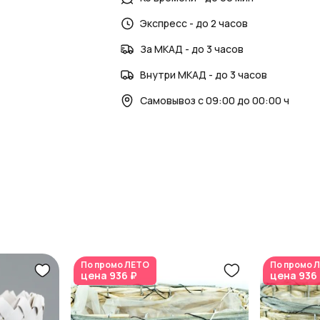
интерьере. AzaliaNow помогает создав
Экспресс - до 2 часов
За МКАД - до 3 часов
Внутри МКАД - до 3 часов
Самовывоз с 09:00 до 00:00 ч
По промо
ЛЕТО
По промо
Л
цена
936 ₽
цена
936