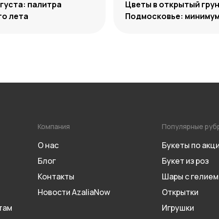
густа: палитра
Цветы в открытый грун
го лета
Подмосковье: минимум
максимум декоративн
Компания
Популярные руб
О нас
Букеты по акц
Блог
Букет из роз
Контакты
Шары с гелием
Новости AzaliaNow
Открытки
там
Игрушки