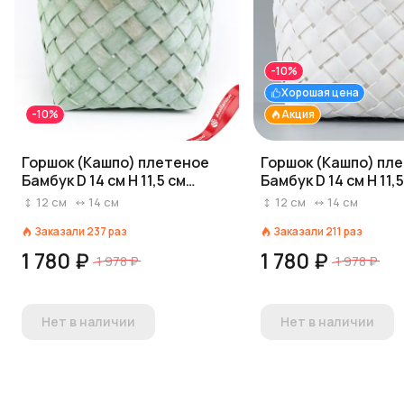
-10%
Хорошая цена
-10%
Акция
Горшок (Кашпо) плетеное
Горшок (Кашпо) пл
Бамбук D 14 см H 11,5 см
Бамбук D 14 см H 11,
Зеленый
Белый
12
см
14
см
12
см
14
см
Заказали
237
раз
Заказали
211
раз
1 780 ₽
1 780 ₽
1 978 ₽
1 978 ₽
Нет в наличии
Нет в наличии