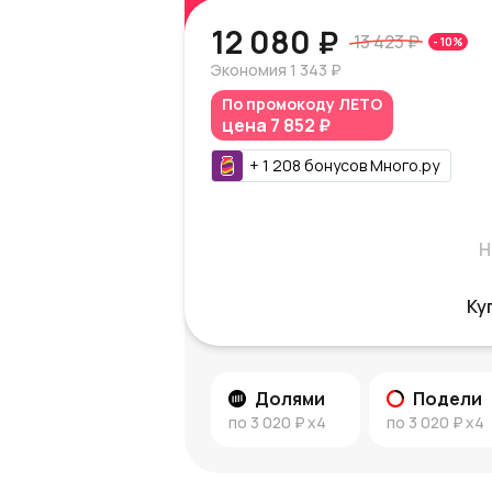
12 080 ₽
13 423 ₽
-
10
%
Экономия
1 343 ₽
По промокоду
ЛЕТО
цена
7 852 ₽
+
1 208
бонусов
Много.ру
Н
Ку
Долями
Подели
по
3 020 ₽
x4
по
3 020 ₽
x4