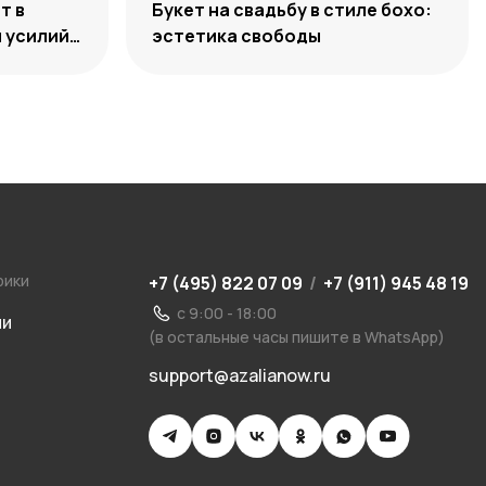
т в
Букет на свадьбу в стиле бохо:
 усилий,
эстетика свободы
ости
рики
+7 (495) 822 07 09
/
+7 (911) 945 48 19
с 9:00 - 18:00
ии
(в остальные часы пишите в WhatsApp)
support@azalianow.ru