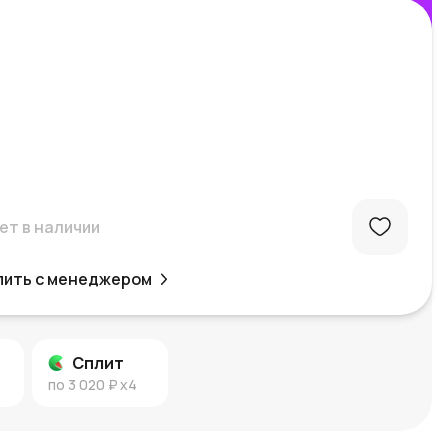
ет в наличии
пить с менеджером
Сплит
по
3 020 ₽
x4