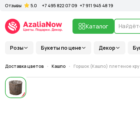
Отзывы
5.0
+7 495 822 07 09
+7 911 945 48 19
Каталог
Розы
Букеты по цене
Декор
Бу
Доставка цветов
Кашпо
Горшок (Кашпо) плетеное кру