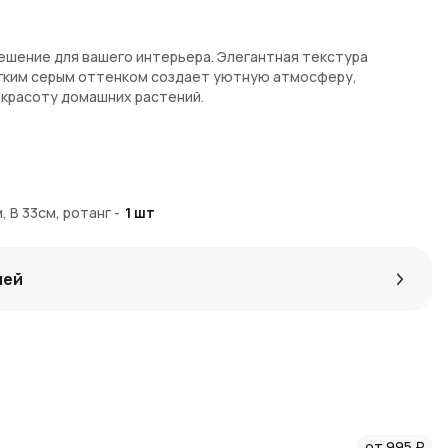
решение для вашего интерьера. Элегантная текстура
ягким серым оттенком создает уютную атмосферу,
красоту домашних растений.
, В 33см, ротанг
-
1
шт
кор интерьера, подарок
лей
ow с доставкой по Москве и Московской области. AzaliaNow
хранности изделия. За покупку начисляются Азалия Коины —
, чтобы узнать больше о натуральных материалах в
от 995 ₽