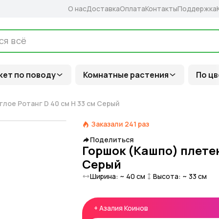
О нас
Доставка
Оплата
Контакты
Поддержка
кет по поводу
Комнатные растения
По цв
глое Ротанг D 40 см H 33 см Серый
Заказали
241
раз
Поделиться
Горшок (Кашпо) плетен
Серый
Ширина: ~
40
см
Высота: ~
33
см
+
Азалия Коинов