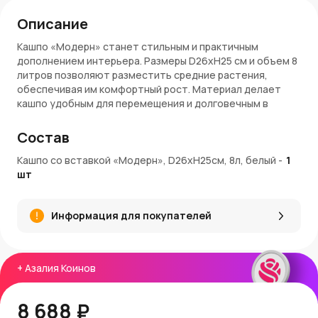
Описание
Кашпо «Модерн» станет стильным и практичным
дополнением интерьера. Размеры D26xH25 см и объем 8
литров позволяют разместить средние растения,
обеспечивая им комфортный рост. Материал делает
кашпо удобным для перемещения и долговечным в
эксплуатации, а дизайн добавляет интерьеру
эстетичности.
Состав
Преимущества кашпо «Модерн»
Кашпо со вставкой «Модерн», D26xH25см, 8л, белый
-
1
шт
Белый цвет сочетается с различными стилями
интерьера и зеленью растений.
Пластик обеспечивает долговечность
Информация для покупателей
использования.
Объем 8 литров подходит для разнообразных
комнатных растений.
Стильный и лаконичный дизайн делает кашпо
+
Азалия Коинов
заметным декоративным элементом.
Простота ухода — достаточно протереть или
8 688 ₽
промыть для поддержания чистоты.