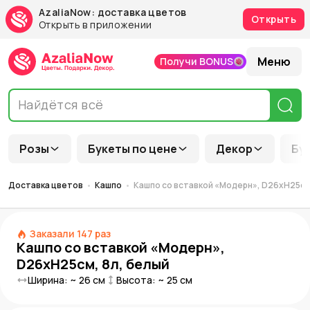
AzaliaNow: доставка цветов
Открыть
Открыть в приложении
Меню
Получи BONUS
Розы
Букеты по цене
Декор
Бу
Доставка цветов
Кашпо
Кашпо со вставкой «Модерн», D26xH25см,
Заказали
147
раз
Кашпо со вставкой «Модерн»,
D26xH25см, 8л, белый
Ширина: ~
26
см
Высота: ~
25
см