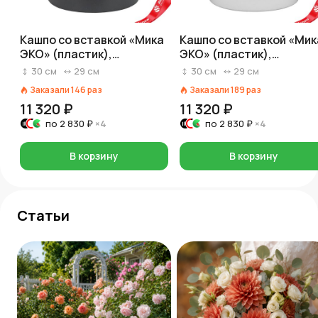
Кашпо со вставкой «Мика
Кашпо со вставкой «Мик
ЭКО» (пластик),
ЭКО» (пластик),
D29xH30см, 5,5л, серый
D29xH30см, 5,5л, белый
30
см
29
см
30
см
29
см
Заказали
146
раз
Заказали
189
раз
11 320 ₽
11 320 ₽
по
2 830 ₽
×4
по
2 830 ₽
×4
В корзину
В корзину
Статьи