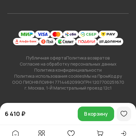
Публичная оферта
Политика возвратов
Согласие на обработку персональных данных
Политика конфиденциальности
Политика использования cookies
Мы на ПромКод.ру
ООО ПИОНФЛО
ИНН 7714462099
ОГРН 1207700251670
г. Москва, 1-Й Магистральный проезд 12с1
6 410 ₽
В корзину