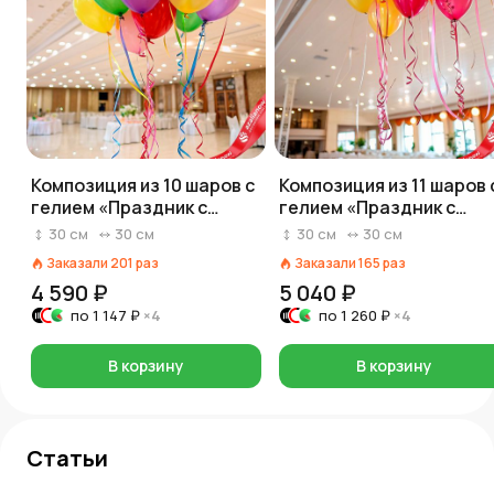
Композиция из 10 шаров с
Композиция из 11 шаров 
гелием «Праздник с
гелием «Праздник с
шарами»
шарами»
30
см
30
см
30
см
30
см
Заказали
201
раз
Заказали
165
раз
4 590 ₽
5 040 ₽
по
1 147 ₽
×4
по
1 260 ₽
×4
В корзину
В корзину
Статьи