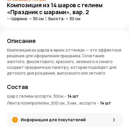
Композиция из 14 шаров с гелием
«Праздник с шарами», вар. 2
Ширина: ~
30
см
Высота: ~
30
см
Описание
Композиция из шаров в ярких оттенках — это эффектное
решение для оформления праздника. Сочетание
желтого, фиолетового, красного, зеленого и синего
создает праздничную палитру, которая подойдет для
детского дня рождения, выпускного или летнего
мероприятия на открытом воздухе.
Состав
Преимущества:
Шар с гелием ассорти, 30см
-
14
шт
14 шаров из качественного латекса, наполненных
Лента полипропилен, 200 см., 5 мм., ассорти
-
14
шт
гелием
Яркие цвета: желтый, фиолетовый, красный, зеленый,
синий
Информация для покупателей
В комплекте ленты и утяжелитель
Готовая композиция без лишних хлопот