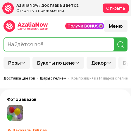
AzaliaNow: доставка цветов
Открыть
Открыть в приложении
Меню
Получи BONUS
Розы
Букеты по цене
Декор
Бу
Доставка цветов
Шары с гелием
Композиция из 14 шаров с гелием 
Фото заказов
Заказали
198
раз