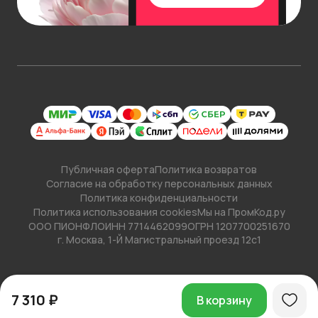
Публичная оферта
Политика возвратов
Согласие на обработку персональных данных
Политика конфиденциальности
Политика использования cookies
Мы на ПромКод.ру
ООО ПИОНФЛО
ИНН 7714462099
ОГРН 1207700251670
г. Москва, 1-Й Магистральный проезд 12с1
7 310 ₽
В корзину