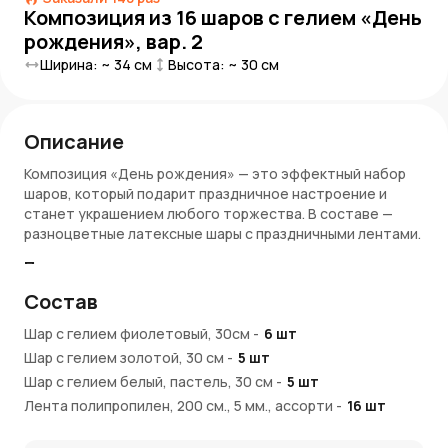
Композиция из 16 шаров с гелием «День
рождения», вар. 2
Ширина: ~
34
см
Высота: ~
30
см
Описание
Композиция «День рождения» — это эффектный набор
шаров, который подарит праздничное настроение и
станет украшением любого торжества. В составе —
разноцветные латексные шары с праздничными лентами.
Преимущества:
Состав
16 гелиевых шаров
Яркие и модные цвета
Шар с гелием фиолетовый, 30см
-
6
шт
Лента входит в состав
Шар с гелием золотой, 30 см
-
5
шт
Идеально для украшения комнаты, зала или фотозоны
Шар с гелием белый, пастель, 30 см
-
5
шт
Условия покупки:
Лента полипропилен, 200 см., 5 мм., ассорти
-
16
шт
AzaliaNow обеспечивает быструю доставку по Москве и