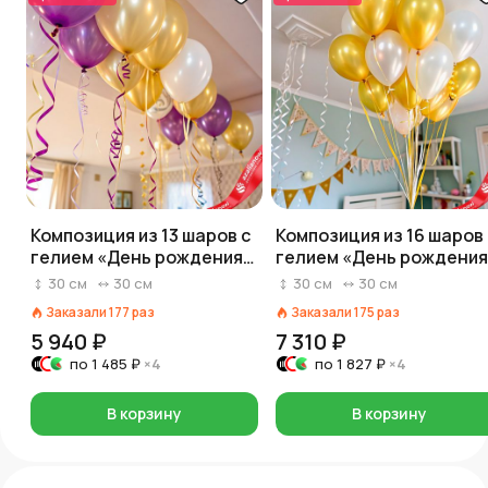
Композиция из 13 шаров с
Композиция из 16 шаров 
гелием «День рождения»,
гелием «День рождения
вар. 13
30
см
30
см
30
см
30
см
Заказали
177
раз
Заказали
175
раз
5 940 ₽
7 310 ₽
по
1 485 ₽
×4
по
1 827 ₽
×4
В корзину
В корзину