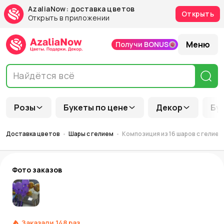
AzaliaNow: доставка цветов
Открыть
Открыть в приложении
Меню
Получи BONUS
Розы
Букеты по цене
Декор
Бу
Доставка цветов
Шары с гелием
Композиция из 16 шаров с гелием
Фото заказов
Заказали
148
раз