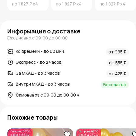
по
1 827 ₽
x4
по
1 827 ₽
x4
по
1 827 ₽
x4
Информация о доставке
Ежедневно с 09:00 до 00:00
Ко времени - до 60 мин
от 995 ₽
Экспресс - до 2 часов
от 555 ₽
За МКАД - до 3 часов
от 425 ₽
Внутри МКАД - до 3 часов
Бесплатно
Самовывоз с 09:00 до 00:00 ч
Похожие товары
По промо
ЛЕТО
По промо
ЛЕТО
цена
3 861 ₽
цена
4 752 ₽