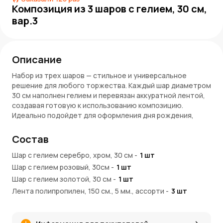
Композиция из 3 шаров с гелием, 30 см,
вар.3
Описание
Набор из трех шаров — стильное и универсальное
решение для любого торжества. Каждый шар диаметром
30 см наполнен гелием и перевязан аккуратной лентой,
создавая готовую к использованию композицию.
Идеально подойдет для оформления дня рождения,
вечеринки или фотозоны.
Состав
Преимущества:
Шар с гелием серебро, хром, 30 см
-
1
шт
Элегантное сочетание оттенков — розовый дарит
Шар с гелием розовый, 30см
-
1
шт
нежность, золото добавляет роскоши, серебро —
Шар с гелием золотой, 30 см
блеска
-
1
шт
Диаметр 30 см — яркий и заметный элемент декора
Лента полипропилен, 150 см., 5 мм., ассорти
-
3
шт
Готовы к использованию — наполнены гелием и
Шар груз для композиций, 30 см
-
1
шт
перевязаны лентой
Универсальный набор из 3 шаров — подходит для