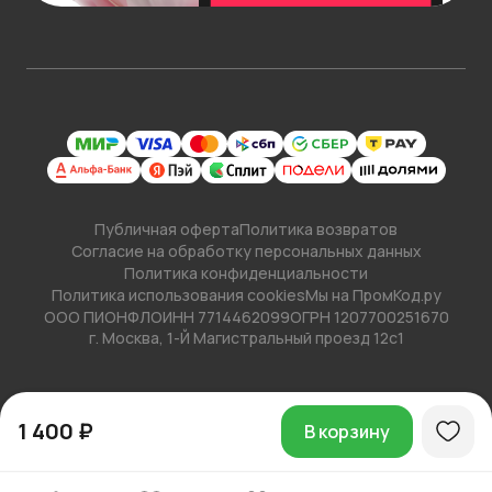
Публичная оферта
Политика возвратов
Согласие на обработку персональных данных
Политика конфиденциальности
Политика использования cookies
Мы на ПромКод.ру
ООО ПИОНФЛО
ИНН 7714462099
ОГРН 1207700251670
г. Москва, 1-Й Магистральный проезд 12с1
1 400 ₽
В корзину