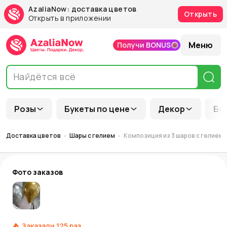
AzaliaNow: доставка цветов
Открыть
Открыть в приложении
Меню
Получи BONUS
Розы
Букеты по цене
Декор
Бу
Доставка цветов
Шары с гелием
Композиция из 3 шаров с гелием, 
Фото заказов
Заказали
125
раз