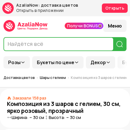
AzaliaNow: доставка цветов
Открыть
Открыть в приложении
Меню
Получи BONUS
Розы
Букеты по цене
Декор
Бу
Доставка цветов
Шары с гелием
Композиция из 3 шаров с гелием,
Заказали
158
раз
Композиция из 3 шаров с гелием, 30 см,
ярко розовый, прозрачный
Ширина: ~
30
см
Высота: ~
30
см