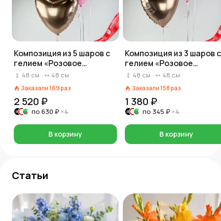
Композиция из 5 шаров с
Композиция из 3 шаров с
гелием «Розовое
гелием «Розовое
сердце», вар. 2
сердце», вар. 4
48
см
48
см
48
см
48
см
Заказали
169
раз
Заказали
158
раз
2 520 ₽
1 380 ₽
по
630 ₽
×4
по
345 ₽
×4
В корзину
В корзину
Статьи