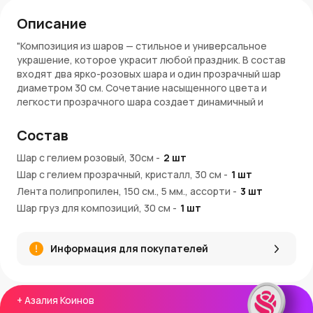
Описание
"Композиция из шаров — стильное и универсальное
украшение, которое украсит любой праздник. В состав
входят два ярко-розовых шара и один прозрачный шар
диаметром 30 см. Сочетание насыщенного цвета и
легкости прозрачного шара создает динамичный и
гармоничный образ. Такая композиция отлично
подойдет для дня рождения, девичника, фотосессии или
Состав
в качестве дополнения к подарку.
Шар с гелием розовый, 30см
-
2
шт
Преимущества:
Шар с гелием прозрачный, кристалл, 30 см
-
1
шт
Лента полипропилен, 150 см., 5 мм., ассорти
Ярко-розовые шары поднимают настроение и
-
3
шт
привлекают внимание
Шар груз для композиций, 30 см
-
1
шт
Прозрачный шар добавляет композиции воздушности
и стиля
Все шары наполнены гелием и украшены
Информация для покупателей
декоративными лентами
Универсальны для оформления любого события
Отлично смотрятся в кадре и создают атмосферу
+
Азалия Коинов
праздника