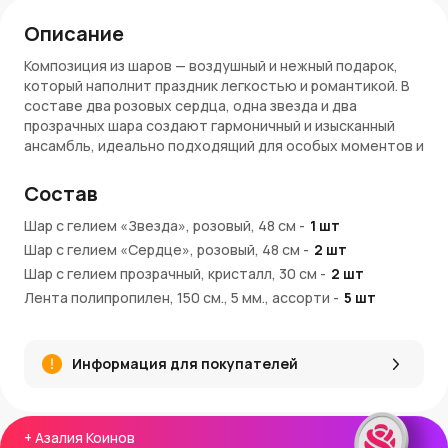
Описание
Композиция из шаров — воздушный и нежный подарок,
который наполнит праздник легкостью и романтикой. В
составе два розовых сердца, одна звезда и два
прозрачных шара создают гармоничный и изысканный
ансамбль, идеально подходящий для особых моментов и
теплых поздравлений.
Состав
Преимущества:
Шар с гелием «Звезда», розовый, 48 см
-
1
шт
Элегантное сочетание розового и прозрачного
Шар с гелием «Сердце», розовый, 48 см
-
2
шт
Два сердца символизируют любовь и заботу
Шар с гелием прозрачный, кристалл, 30 см
Все шары наполнены гелием и украшены лентами
-
2
шт
Прекрасно смотрится в интерьере и на фотографиях
Лента полипропилен, 150 см., 5 мм., ассорти
-
5
шт
Подходит для романтических и торжественных
Шар груз для композиций, 30 см
-
1
шт
событий
Информация для покупателей
Покупка и доставка:
Купить композицию можно в интернет-магазине
AzaliaNow. Доставка осуществляется по Москве и
+
Азалия Коинов
Московской области. За каждую покупку начисляются