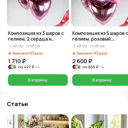
Композиция из 3 шаров с
Композиция из 5 шаров с
гелием, 2 сердца и
гелием, розовый,
звезда, розовый
прозрачный
48
см
48
см
48
см
48
см
Заказали
153
раза
Заказали
182
раза
1 710 ₽
2 600 ₽
по
427 ₽
×4
по
650 ₽
×4
В корзину
В корзину
Статьи