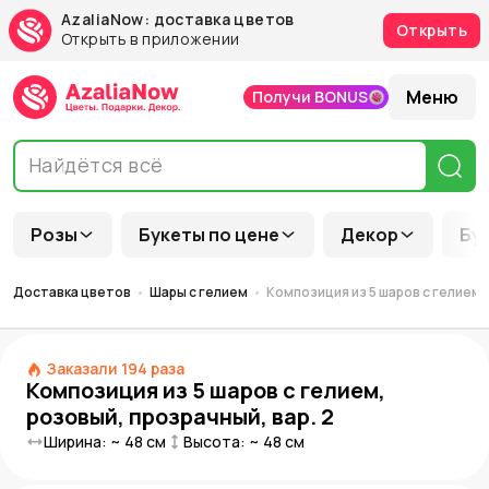
AzaliaNow: доставка цветов
Открыть
Открыть в приложении
Меню
Получи BONUS
Розы
Букеты по цене
Декор
Бу
Доставка цветов
Шары с гелием
Композиция из 5 шаров с гелием, 
Заказали
194
раза
Композиция из 5 шаров с гелием,
розовый, прозрачный, вар. 2
Ширина: ~
48
см
Высота: ~
48
см