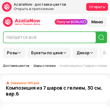
AzaliaNow: доставка цветов
Открыть
Открыть в приложении
Меню
Получи BONUS
Розы
Букеты по цене
Декор
Бу
Доставка цветов
Шары с гелием
Композиция из 7 шаров с гелием, 
Заказали
189
раз
Композиция из 7 шаров с гелием, 30 см,
вар.6