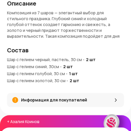
Описание
Композиция из 7 шаров — элегантный выбор для
стильного праздника. Глубокий синий и холодный
голубой оттенок создает гармонию и свежесть, а
золото и черный придают торжественности и
выразительности. Такая композиция подойдет для дня
рождения, мужской вечеринки, делового события или
просто как эффектное оформление фотозоны.
Состав
Преимущества:
Шар с гелием черный, пастель, 30 см
-
2
шт
Шар с гелием синий, 30см
-
2
шт
Эффектное сочетание четырех цветов
Шар с гелием голубой, 30 см
Наполнены гелием — сразу готовы к оформлению
-
1
шт
Оформлены стильными лентами в тон
Шар с гелием золотой, 30 см
-
2
шт
Универсальны — подойдут и для взрослого, и для
Лента полипропилен, 150 см., 5 мм., ассорти
-
7
шт
ребенка
Шар груз для композиций, 30 см
-
1
шт
Выполнены из прочного материала — долго
Информация для покупателей
сохраняют форму
Покупка и доставка:
+
Азалия Коинов
Купить композицию из 7 шаров вы можете в AzaliaNow с
доставкой по Москве и Московской области. При