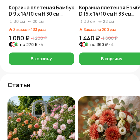
Корзина плетеная Бамбук
Корзина плетеная Бамб
D 9 x 14/10 см H 30 см
D 15 x 14/10 см H 33 см
Белый
Натуральный
30
см
20
см
33
см
22
см
Заказали
133
раза
Заказали
200
раз
1 080 ₽
1 440 ₽
1 200 ₽
1 600 ₽
по
270 ₽
×4
по
360 ₽
×4
В корзину
В корзину
Статьи