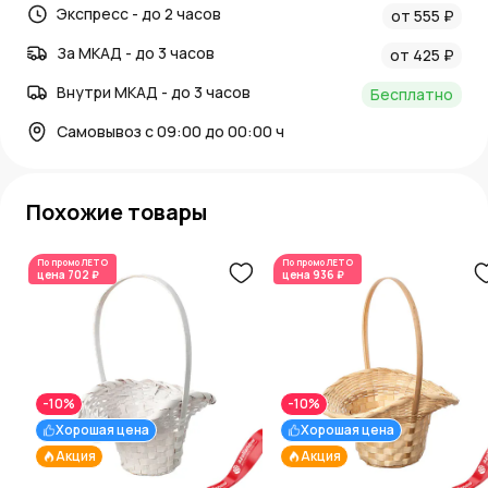
Экспресс - до 2 часов
от 555 ₽
За МКАД - до 3 часов
от 425 ₽
Внутри МКАД - до 3 часов
Бесплатно
Самовывоз с 09:00 до 00:00 ч
Похожие товары
По промо
ЛЕТО
По промо
ЛЕТО
цена
702 ₽
цена
936 ₽
-10%
-10%
Хорошая цена
Хорошая цена
Акция
Акция