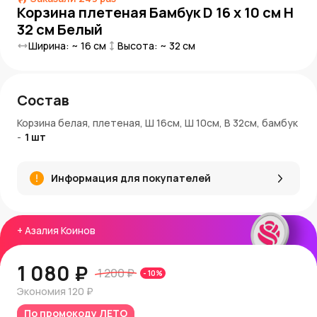
Корзина плетеная Бамбук D 16 x 10 см H
32 см Белый
Ширина: ~
16
см
Высота: ~
32
см
Состав
Корзина белая, плетеная, Ш 16см, Ш 10см, В 32см, бамбук
-
1
шт
Информация для покупателей
+
Азалия Коинов
1 080 ₽
1 200 ₽
-
10
%
Экономия
120 ₽
По промокоду
ЛЕТО