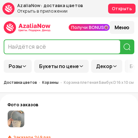
AzaliaNow: доставка цветов
Открыть
Открыть в приложении
Меню
Получи BONUS
Розы
Букеты по цене
Декор
Бу
Доставка цветов
Корзины
Корзина плетеная Бамбук D 16 x 10 см H
Фото заказов
Заказали
249
раз