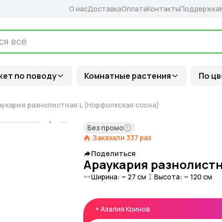
О нас
Доставка
Оплата
Контакты
Поддержка
кет по поводу
Комнатные растения
По цв
аукария разнолистная L (Норфолкская сосна)
Без промо
Заказали
337
раз
Поделиться
Араукария разнолистн
Ширина: ~
27
см
Высота: ~
120
см
+
Азалия Коинов