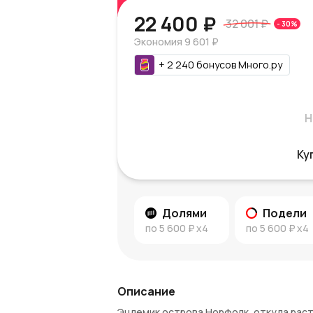
22 400 ₽
32 001 ₽
-
30
%
Экономия
9 601 ₽
+
2 240
бонусов
Много.ру
Н
Ку
Долями
Подели
по
5 600 ₽
x4
по
5 600 ₽
x4
Описание
Эндемик острова Норфолк, откуда раст