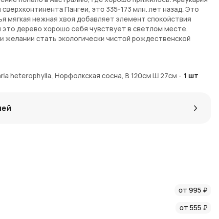
сверхконтинента Пангеи, это 335-173 млн. лет назад. Это
ья мягкая нежная хвоя добавляет элемент спокойствия
 это дерево хорошо себя чувствует в светлом месте.
ри желании стать экологически чистой рождественской
укарии любят яркий, непрямой свет, предпочтительно
 вечернего солнца. Ему будет приятно находиться на улице
ia heterophylla, Норфолкская сосна, В 120см Ш 27см
-
1
шт
ие токсично для кошек и собак.
ы по предзаказу. На доставку некоторых экземпляров
лей
 комплект поставки входят растение, земля и
емпляр - живой уникальный организм, поэтому он всегда
айте.
0 см
осуществляется специальным транспортом и
ании. Для оформления заказа и уточнения деталей
я с менеджером.
от 995 ₽
от 555 ₽