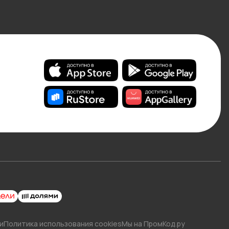
и
Политика использования cookies
Мы на ПромКод.ру