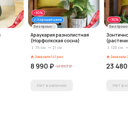
-30%
Хорошая цена
-30%
Без промо
Без промо
я
Араукария разнолистная
Зонтично
(Норфолкская сосна)
(растен
75
см
21
см
120
см
Заказали
141
раз
Заказали
8 990 ₽
23 480
12 843 ₽
Нет в наличии
Нет в 