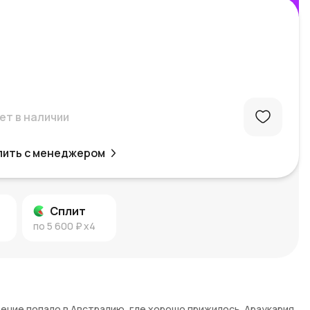
ет в наличии
пить с менеджером
Сплит
по
5 600 ₽
x4
ение попало в Австралию, где хорошо прижилось. Араукария