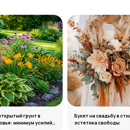
открытый грунт в
Букет на свадьбу в сти
вье: минимум усилий,
эстетика свободы
м декоративности