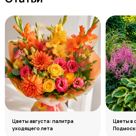
Цветы августа: палитра
Цветы в 
уходящего лета
Подмоско
максиму