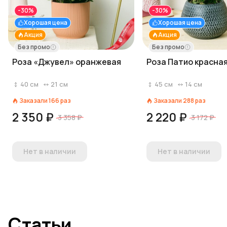
-30%
-30%
Хорошая цена
Хорошая цена
Акция
Акция
Без промо
Без промо
Роза «Джувел» оранжевая
Роза Патио красна
40
см
21
см
45
см
14
см
Заказали
166
раз
Заказали
288
раз
2 350 ₽
2 220 ₽
3 358 ₽
3 172 ₽
Нет в наличии
Нет в наличии
Статьи