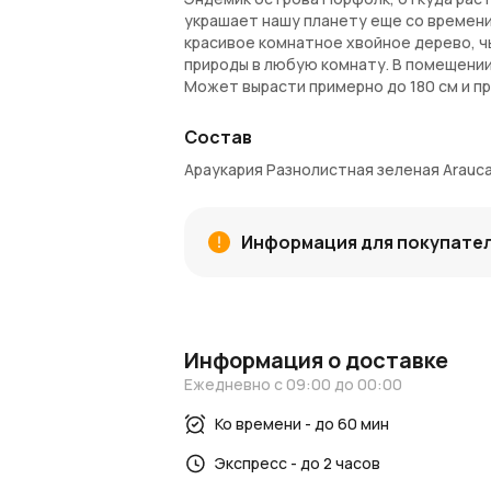
украшает нашу планету еще со времени 
красивое комнатное хвойное дерево, ч
природы в любую комнату. В помещении
Может вырасти примерно до 180 см и п
елкой!
Состав
За растением несложно ухаживать. Ара
несколько часов прямого утреннего или
Араукария Разнолистная зеленая Araucar
в теплые месяцы. Внимание! Это растен
Внимание!
Комнатные растения доступн
Информация для покупате
может потребоваться до 2-х недель. В
транспортировочное кашпо. Каждый экз
будет отличаться от изображения на с
Доставка растений высотой более 12
Информация о доставке
рассчитывается согласно тарифам комп
транспортировки необходимо связатьс
Ежедневно с 09:00 до 00:00
Ко времени - до 60 мин
Размер - Ш27см x В120см.
Экспресс - до 2 часов