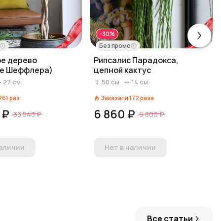
-30%
Без промо
е дерево
Рипсалис Парадокса,
ие Шеффлера)
цепной кактус
27
см
50
см
14
см
261
раз
Заказали
172
раза
 ₽
6 860 ₽
33 543 ₽
9 800 ₽
наличии
Нет в наличии
Все статьи