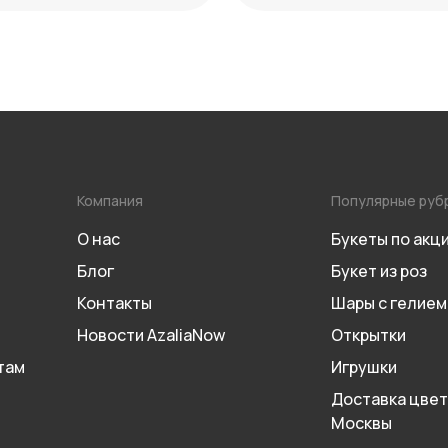
Компания
Популярные руб
О нас
Букеты по акц
Блог
Букет из роз
Контакты
Шары с гелием
Новости AzaliaNow
Открытки
там
Игрушки
Доставка цвет
Москвы