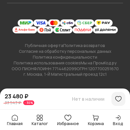
Публичная оферта
Политика возвратов
Согласие на обработку персональных данных
Политика конфиденциальности
Политика использования cookies
Мы на ПромКод.ру
ООО ПИОНФЛО
ИНН 7714462099
ОГРН 1207700251670
г. Москва, 1-Й Магистральный проезд 12с1
23 480 ₽
Нет в наличии
33 543 ₽
-
30
%
Главная
Каталог
Избранное
Корзина
Вход