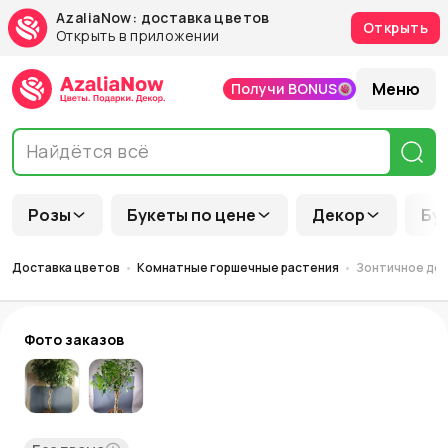
AzaliaNow: доставка цветов
Открыть
Открыть в приложении
Меню
Получи BONUS
Розы
Букеты по цене
Декор
Бу
Доставка цветов
Комнатные горшечные растения
Зонтичное де
Фото заказов