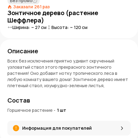
Без промо
Заказали
261
раз
Зонтичное дерево (растение
Шеффлера)
Ширина: ~
27
см
Высота: ~
120
см
Описание
Всех без исключения приятно удивит скрученный
узловатый ствол этого прекрасного зонтичного
растения! Оно добавит нотку тропического леса в
любую комнату вашего дома! Зонтичное дерево имеет
плетеный ствол, изумрудно-зеленые листья,
образующие гроздья и похожие на зонтики. Отсюда и
название.
Состав
Уход за ним очень прост. Главное следить за тем, чтобы
Горшечное растение
-
1
шт
не переливали воду, а также ставить горшок на
непрямой свет, чтобы листья не сморщились и не
сгорели. Дерево Шеффлера хорошо переносит слабое
Информация для покупателей
освещение. Подкармливать его можно один раз в месяц