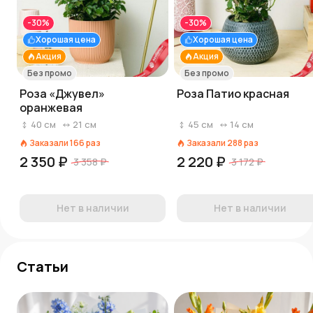
-30%
-30%
Хорошая цена
Хорошая цена
Акция
Акция
Без промо
Без промо
Роза «Джувел»
Роза Патио красная
оранжевая
40
см
21
см
45
см
14
см
Заказали
166
раз
Заказали
288
раз
2 350 ₽
2 220 ₽
3 358 ₽
3 172 ₽
Нет в наличии
Нет в наличии
Статьи