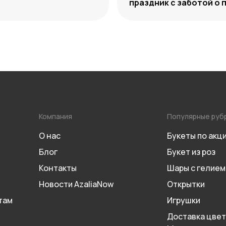
праздник с заботой о 
Компания
Популярные руб
О нас
Букеты по акц
Блог
Букет из роз
Контакты
Шары с гелием
Новости AzaliaNow
Открытки
там
Игрушки
Доставка цвет