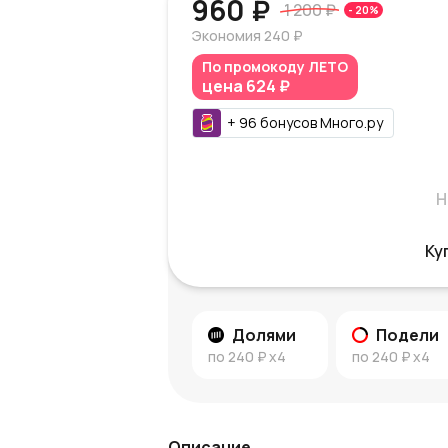
960 ₽
1 200 ₽
-
20
%
Экономия
240 ₽
По промокоду
ЛЕТО
цена
624 ₽
+
96
бонусов
Много.ру
Н
Ку
Долями
Подели
по
240 ₽
x4
по
240 ₽
x4
Описание