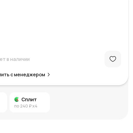
ет в наличии
пить с менеджером
Сплит
по
240 ₽
x4