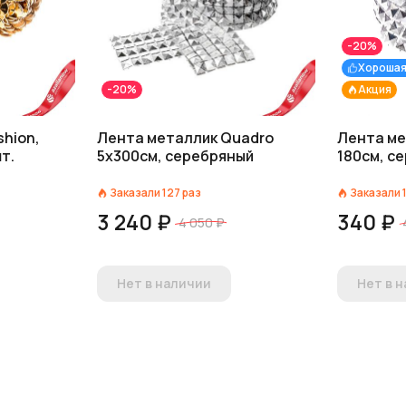
-20%
Хорошая
-20%
Акция
shion,
Лента металлик Quadro
Лента ме
т.
5х300см, серебряный
180см, с
Заказали
127
раз
Заказали
3 240 ₽
340 ₽
4 050 ₽
Нет в наличии
Нет в 