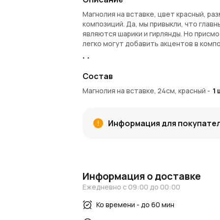
Магнолия на вставке, цвет красный, ра
композиций. Да, мы привыкли, что глав
являются шарики и гирлянды. Но присм
легко могут добавить акцентов в компо
Материалы и качество
Состав
Магнолия на вставке сделана из мягког
Материалы идеально имитируют вид цве
Магнолия на вставке, 24см, красный
-
1
Искусственные материалы высокого ка
использовать его много лет на праздни
привлекательности.
Информация для покупате
Применение и украшение интерь
Магнолия будет прекрасно смотреться 
цветы добавят праздничности подоконн
Информация о доставке
будут радовать вас каждое утро в спал
елки.
Ежедневно с 09:00 до 00:00
Мы рекомендуем использовать искусст
Ко времени - до 60 мин
общественных зон, мест ожидания. Вы 