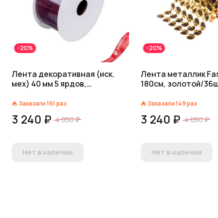
-20%
-20%
Лента декоративная (иск.
Лента металлик Fa
мех) 40 мм 5 ярдов,
180см, золотой/36ш
бордовый
Заказали
161
раз
Заказали
149
раз
3 240 ₽
3 240 ₽
4 050 ₽
4 050 ₽
Нет в наличии
Нет в наличии