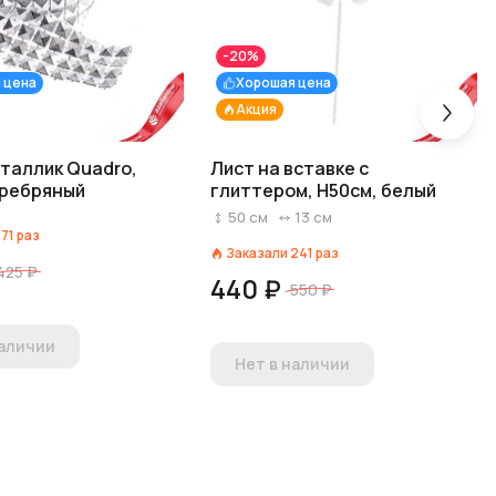
-20%
 цена
Хорошая цена
Акция
таллик Quadro,
Лист на вставке с
еребряный
глиттером, H50см, белый
50
см
13
см
171
раз
Заказали
241
раз
425 ₽
440 ₽
550 ₽
наличии
Нет в наличии