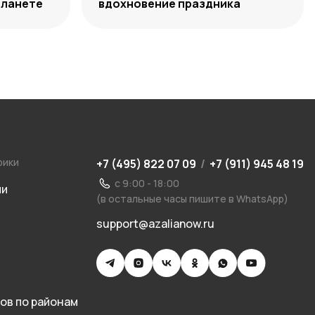
планете
вдохновение праздника
рики
+7 (495) 822 07 09
/
+7 (911) 945 48 19
с 9:00 - 18:00
ии
(в остальные часы пишите в WhatsApp)
support@azalianow.ru
ов по районам