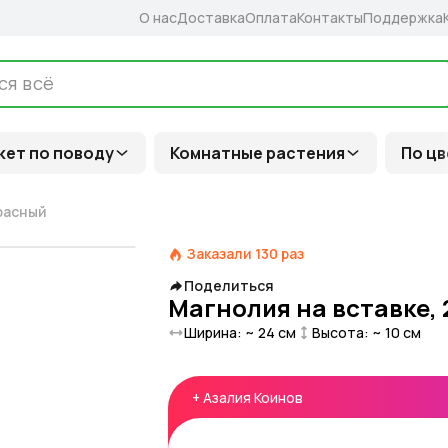
О нас
Доставка
Оплата
Контакты
Поддержка
кет по поводу
Комнатные растения
По цв
красный
Заказали
130
раз
Поделиться
Магнолия на вставке, 
Ширина: ~
24
см
Высота: ~
10
см
+
Азалия Коинов