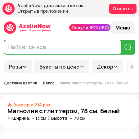
AzaliaNow: доставка цветов
Открыть
Открыть в приложении
Меню
Получи BONUS
Розы
Букеты по цене
Декор
Бу
Доставка цветов
Декор
Магнолия с глиттером, 78 см, белый
Заказали
214
раз
Магнолия с глиттером, 78 см, белый
Ширина: ~
13
см
Высота: ~
78
см