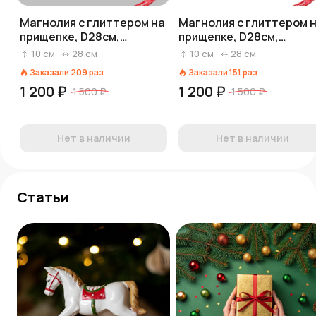
Магнолия с глиттером на
Магнолия с глиттером 
прищепке, D28см,
прищепке, D28см,
розовый
фиолетовый
10
см
28
см
10
см
28
см
Заказали
209
раз
Заказали
151
раз
1 200 ₽
1 200 ₽
1 500 ₽
1 500 ₽
Нет в наличии
Нет в наличии
Статьи