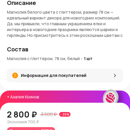
Описание
Магнолия белого цвета с глиттером, размер 78 см —
идеальный вариант декора для новогодних композиций.
Да, мы привыкли, что главным украшением елки и
интерьера в новогодние праздники являются шарики и
гирлянды. Но присмотритесь к этим роскошным цветам с
имитацией сверкающего инея и снега. Они легко могут
стать центром рождественской композиции!
Состав
Материалы и качество
Магнолия с глиттером, 78 см, белый
-
1
шт
Магнолия сделана из прочного пластика (ветка) и
мягкого синтетического текстиля (цветы и бутоны).
Информация для покупателей
Материалы идеально имитируют вид цветка, его
бархатистые лепестки, глубокий цвет. Напыление
глиттера (блесток) имитирует изморозь или легкий снег
на ветке.
+
Азалия Коинов
Искусственные материалы высокого качества
гарантируют долговечность украшения. Вы сможете
2 800 ₽
3 500 ₽
-
20
%
использовать его много лет на праздники и он не
Экономия
700 ₽
потеряет своего превосходного вида, цвета,
привлекательности.