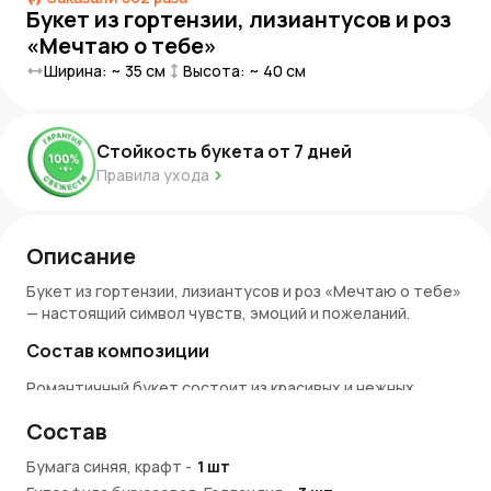
Букет из гортензии, лизиантусов и роз
«Мечтаю о тебе»
Ширина: ~
35
см
Высота: ~
40
см
Стойкость букета от
7
дней
Правила ухода
Описание
Букет из гортензии, лизиантусов и роз «Мечтаю о тебе»
— настоящий символ чувств, эмоций и пожеланий.
Состав композиции
Романтичный букет состоит из красивых и нежных
цветов
Состав
пышной гортензии насыщенного оттенка,
Бумага синяя, крафт
нежно-белых роз
-
1
шт
грациозных эустом,