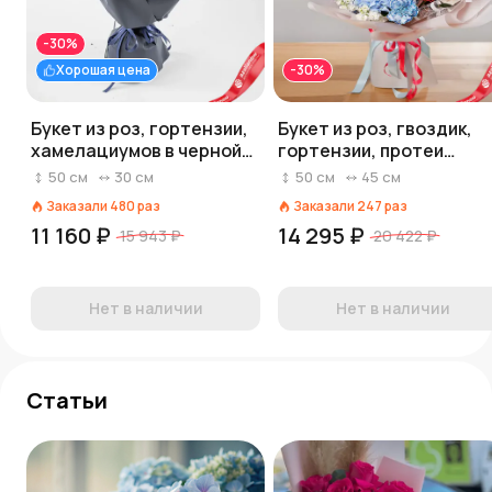
-30%
Хорошая цена
-30%
Букет из роз, гортензии,
Букет из роз, гвоздик,
хамелациумов в черной
гортензии, протеи
упаковке «Шикарный»
«Экстраординарный»
50
см
30
см
50
см
45
см
Заказали
480
раз
Заказали
247
раз
11 160 ₽
14 295 ₽
15 943 ₽
20 422 ₽
Нет в наличии
Нет в наличии
Статьи