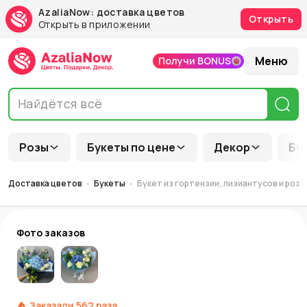
AzaliaNow: доставка цветов
Открыть
Открыть в приложении
Меню
Получи BONUS
Розы
Букеты по цене
Декор
Бу
Доставка цветов
Букеты
Букет из гортензии, лизиантусов и роз
Фото заказов
Заказали
562
раза