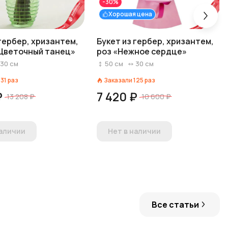
-30%
Хорошая цена
 гербер, хризантем,
Букет из гербер, хризантем,
Цветочный танец»
роз «Нежное сердце»
30
см
50
см
30
см
131
раз
Заказали
125
раз
₽
7 420 ₽
13 208 ₽
10 600 ₽
наличии
Нет в наличии
Все статьи