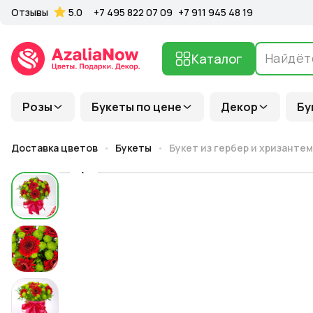
Отзывы
5.0
+7 495 822 07 09
+7 911 945 48 19
Каталог
Розы
Букеты по цене
Декор
Бу
Доставка цветов
Букеты
Букет из гербер и хризанте