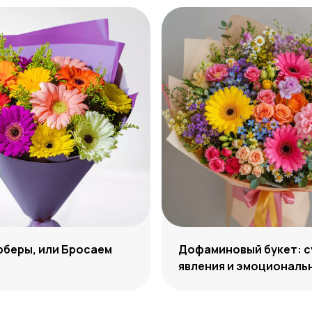
рберы, или Бросаем
Дофаминовый букет: с
явления и эмоциональ
эффект