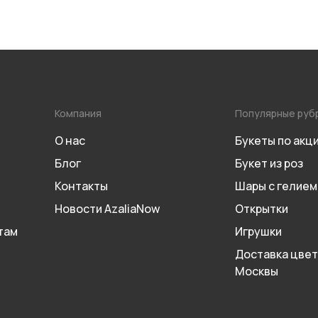
Компания
Популярные руб
О нас
Букеты по акц
Блог
Букет из роз
Контакты
Шары с гелием
Новости AzaliaNow
Открытки
там
Игрушки
Доставка цвет
Москвы