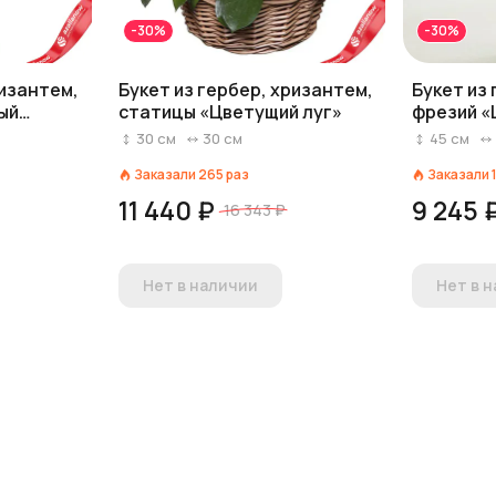
-30%
-30%
ризантем,
Букет из гербер, хризантем,
Букет из
ый
статицы «Цветущий луг»
фрезий «
30
см
30
см
45
см
Заказали
265
раз
Заказали
11 440 ₽
9 245 
16 343 ₽
Нет в наличии
Нет в 