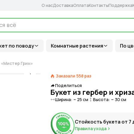
О нас
Доставка
Оплата
Контакты
Поддержка
кет по поводу
Комнатные растения
По цв
м «Мистер Грин»
Заказали
558
раз
Поделиться
Букет из гербер и хри
Ширина: ~
25
см
Высота: ~
30
см
Стойкость букета от
7
Правила ухода