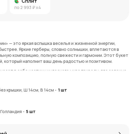
Сплит
по
2 993 ₽
x4
рин» — это яркая вспышка веселья и жизненной энергии,
быстрее. Яркие герберы, словно солнышки, вплетаются в
льную композицию, полную свежести и гармонии. Этот букет
й, который наполнит ваш день радостью и позитивом.
несет в себе частицу чудесного мира природы, где зеленые
ми. Герберы символизируют чистоту и радость, а
тва и элегантности. Вместе они создают не только
ют настроение, наполняя пространство светом и позитивной
без крышки, Ш 14см, В 14см
-
1
шт
 Голландия
-
5
шт
изантемы в «Мистер Грин» создают взрыв красок, который
еально подходит как для ярких праздников, так и для простых,
дия
-
9
шт
лей