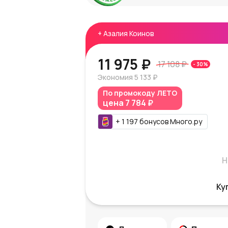
+
Азалия Коинов
11 975 ₽
17 108 ₽
-
30
%
Экономия
5 133 ₽
По промокоду
ЛЕТО
цена
7 784 ₽
+
1 197
бонусов
Много.ру
Н
Ку