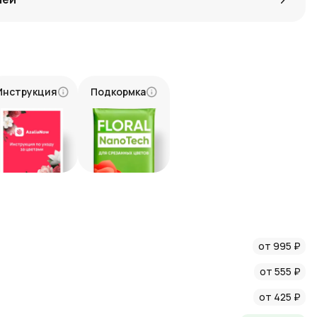
в букете символизирует жизненную силу и гармонию с
олго радовать своим видом, придавая вашему дому
Инструкция
Подкормка
у букета «Мистер Грин», чтобы он принес радость и в самые
моменты.
татьями о цветах и флористике в нашем блоге:
ргии, который подарит вам и вашим близким море эмоций и
от 995 ₽
от 555 ₽
от 425 ₽