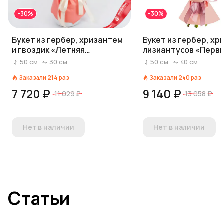
-30%
-30%
Букет из гербер, хризантем
Букет из гербер, х
и гвоздик «Летняя
лизиантусов «Перв
серенада»
поцелуй»
50
см
30
см
50
см
40
см
Заказали
214
раз
Заказали
240
раз
7 720 ₽
9 140 ₽
11 029 ₽
13 058 ₽
Нет в наличии
Нет в наличии
Статьи