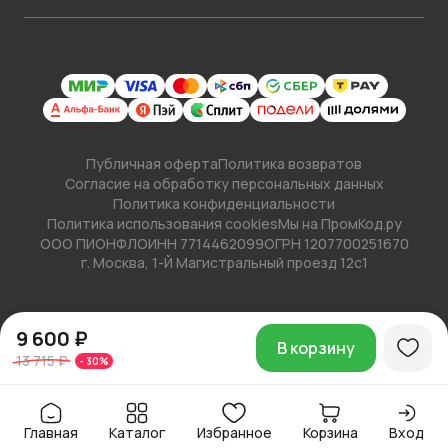
Публичная оферта
Политика возвратов
Согласие на обработку персональных данных
Политика конфиденциальности
Политика использования cookies
Мы на ПромКод.ру
ООО ПИОНФЛО
ИНН 7714462099
ОГРН 1207700251670
г. Москва, 1-Й Магистральный проезд 12с1
9 600 ₽
В корзину
13 715 ₽
-
30
%
Главная
Каталог
Избранное
Корзина
Вход