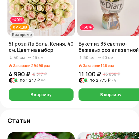
-40%
Акция
-30%
Без промо
51 роза Ла Бель, Кения, 40
Букет из 35 светло-
см. Цвет на выбор
бежевых роз в газетной
бумаге
40
см
45
см
50
см
40
см
Заказали
29498
раз
Заказали
148
раз
4 990 ₽
11 100 ₽
8 317 ₽
15 858 ₽
по
1 247 ₽
×4
по
2 775 ₽
×4
В корзину
В корзину
Статьи