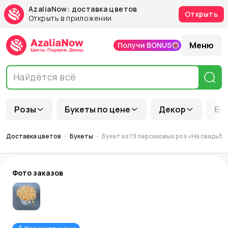
AzaliaNow: доставка цветов
Открыть
Открыть в приложении
Меню
Получи BONUS
Розы
Букеты по цене
Декор
Бу
Доставка цветов
Букеты
Букет из 19 персиковых роз «На свадьбу
Фото заказов