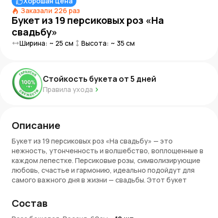
Хорошая цена
Заказали
226
раз
Букет из 19 персиковых роз «На
свадьбу»
Ширина: ~
25
см
Высота: ~
35
см
Стойкость букета от
5
дней
Правила ухода
Описание
Букет из 19 персиковых роз «На свадьбу» — это
нежность, утонченность и волшебство, воплощенные в
каждом лепестке. Персиковые розы, символизирующие
любовь, счастье и гармонию, идеально подойдут для
самого важного дня в жизни — свадьбы. Этот букет
наполняет атмосферу легкостью и радостью, создавая
волшебную обстановку и оставляя уникальные
Состав
впечатление. Каждый цветок в этом букете словно