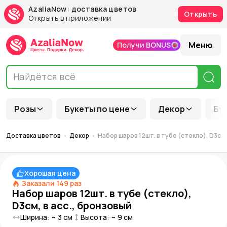
AzaliaNow: доставка цветов
Открыть
Открыть в приложении
Меню
Получи BONUS
Розы
Букеты по цене
Декор
Бу
Доставка цветов
Декор
Набор шаров 12шт. в тубе (стекло), D3см,
Хорошая цена
Заказали
149
раз
Набор шаров 12шт. в тубе (стекло),
D3см, в асс., бронзовый
Ширина: ~
3
см
Высота: ~
9
см