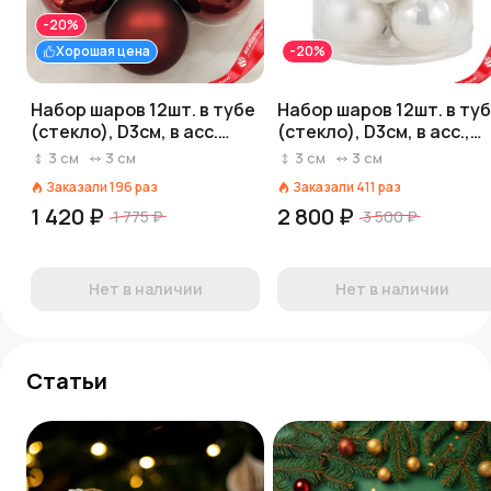
-20%
Хорошая цена
-20%
Набор шаров 12шт. в тубе
Набор шаров 12шт. в ту
(стекло), D3см, в асс.
(стекло), D3см, в асс.,
темно-красный
белый
3
см
3
см
3
см
3
см
Заказали
196
раз
Заказали
411
раз
1 420 ₽
2 800 ₽
1 775 ₽
3 500 ₽
Нет в наличии
Нет в наличии
Статьи