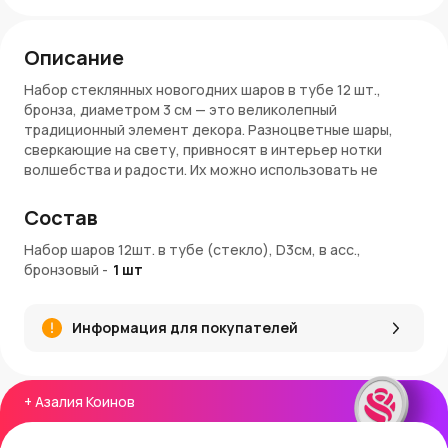
Описание
Набор стеклянных новогодних шаров в тубе 12 шт.,
бронза, диаметром 3 см — это великолепный
традиционный элемент декора. Разноцветные шары,
сверкающие на свету, привносят в интерьер нотки
волшебства и радости. Их можно использовать не
только для украшения новогодней елки, но и для
создания стильных композиции по всему дому.
Состав
Материалы и качество
Набор шаров 12шт. в тубе (стекло), D3см, в асс.,
бронзовый
-
1
шт
Украшение выполнено из тонкого стекла с нанесением
краски. Поверхности шаров в наборе: матовая,
глянцевая и с текстурным напылением. Краска на
Информация для покупателей
игрушках устойчива, не оставляет следов на руках и
безопасна для здоровья. Размер шаров 3 см делает их
незаменимыми для украшения настольных елок или
миниатюрных новогодних композиций.
+
Азалия Коинов
Применение и украшение интерьера