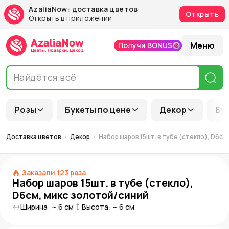
AzaliaNow: доставка цветов
Открыть
Открыть в приложении
Меню
Получи BONUS
Розы
Букеты по цене
Декор
Бу
Доставка цветов
Декор
Набор шаров 15шт. в тубе (стекло), D6см
Заказали
123
раза
Набор шаров 15шт. в тубе (стекло),
D6см, микс золотой/синий
Ширина: ~
6
см
Высота: ~
6
см