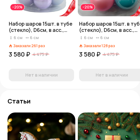
-20%
-20%
Набор шаров 15шт. в тубе
Набор шаров 15шт. в ту
(стекло), D6см, в асс.,
(стекло), D6см, в асс.,
сиреневый, вид 2
сиреневый/розовый/
6
см
6
см
6
см
6
см
голубой
Заказали
261
раз
Заказали
128
раз
3 580 ₽
3 580 ₽
4 475 ₽
4 475 ₽
Нет в наличии
Нет в наличии
Статьи