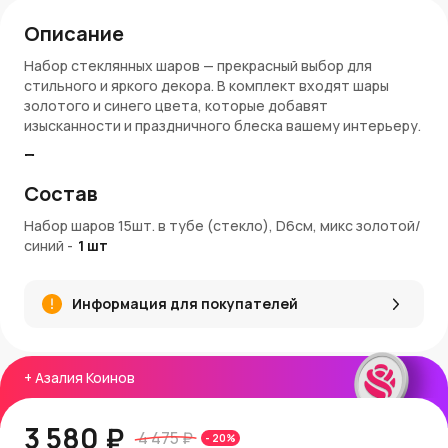
Описание
Набор стеклянных шаров — прекрасный выбор для
стильного и яркого декора. В комплект входят шары
золотого и синего цвета, которые добавят
изысканности и праздничного блеска вашему интерьеру.
Преимущества:
Состав
В наборе 15 шаров — большое количество для
эффектного украшения
Набор шаров 15шт. в тубе (стекло), D6см, микс золотой/
Диаметр каждого шара 6 см — компактный размер,
синий
-
1
шт
идеально подходит для елок и композиций
Цветовая гамма: микс золотого и синего — сочетание
благородства и глубины
Информация для покупателей
Изготовлены из качественного стекла с приятным
блеском
Подходят для новогоднего декора и создания
атмосферы праздника
+
Азалия Коинов
Артикул: E11772-6
Покупка и доставка:
3 580 ₽
4 475 ₽
-
20
%