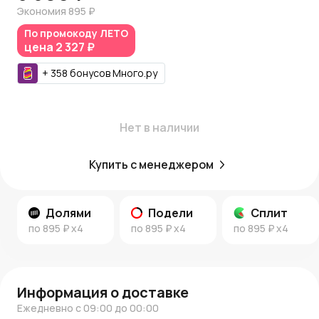
Купить набор шаров можно в
AzaliaNow
с доставкой по
Экономия
895 ₽
Москве и Московской области. За каждую покупку
По промокоду
ЛЕТО
начисляются
Азалия Коины
для выгодных будущих
цена
2 327 ₽
заказов.
+
358
бонусов
Много.ру
Узнайте больше:
Следите за новинками и идеями в
новостях AzaliaNow
и
блоге о декоре и флористике
.
Нет в наличии
AzaliaNow
— ваш надежный помощник в создании уюта и
праздничного настроения!
Купить с менеджером
Долями
Подели
Сплит
по
895 ₽
x4
по
895 ₽
x4
по
895 ₽
x4
Информация о доставке
Ежедневно с 09:00 до 00:00