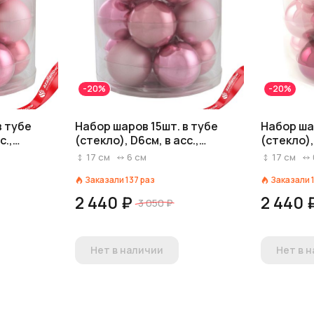
-20%
-20%
в тубе
Набор шаров 15шт. в тубе
Набор ша
с.,
(стекло), D6см, в асс.,
(стекло),
розовый, вид 1
розовый,
17
см
6
см
17
см
Заказали
137
раз
Заказали
2 440 ₽
2 440 
3 050 ₽
Нет в наличии
Нет в 