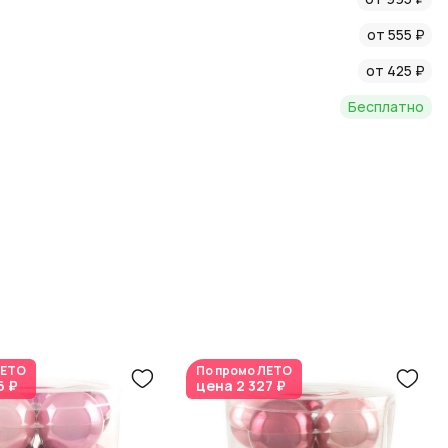
 флористике
от 555 ₽
тиль для вашего дома!
от 425 ₽
Бесплатно
ЕТО
По промо
ЛЕТО
6 ₽
цена
2 327 ₽