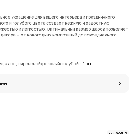
льное украшение для вашего интерьера и праздничного
вого и голубого цвета создает нежную и радостную
ежестью и легкостью. Оптимальный размер шаров позволяет
й декора — от новогодних композиций до повседневного
см
м, в асс., сиреневый/розовый/голубой
-
1
шт
невого, розового и голубого
поверхностью
х декоративных решений
лей
евного интерьера
 в интернет-магазине
AzaliaNow
с быстрой доставкой по
упке начисляются
Азалия Коины
, которые можно
х заказов.
от 995 ₽