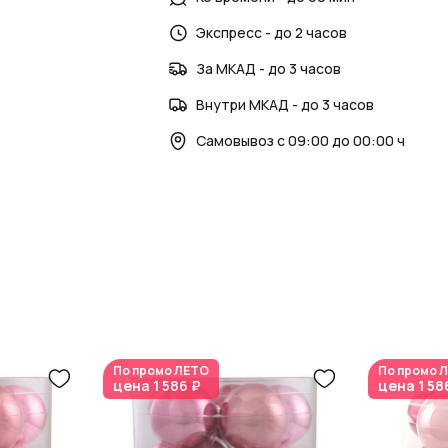
–
Новости AzaliaNow
Экспресс - до 2 часов
–
Блог о декоре и
AzaliaNow обеспечивает
качество и с
За МКАД - до 3 часов
Внутри МКАД - до 3 часов
Самовывоз с 09:00 до 00:00 ч
По промо
ЛЕТО
По промо
Л
цена
1 586 ₽
цена
1 58