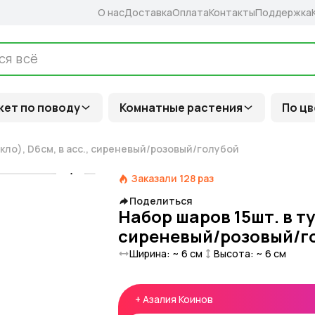
О нас
Доставка
Оплата
Контакты
Поддержка
кет по поводу
Комнатные растения
По цв
екло), D6см, в асс., сиреневый/розовый/голубой
Заказали
128
раз
Поделиться
Набор шаров 15шт. в туб
сиреневый/розовый/г
Ширина: ~
6
см
Высота: ~
6
см
+
Азалия Коинов