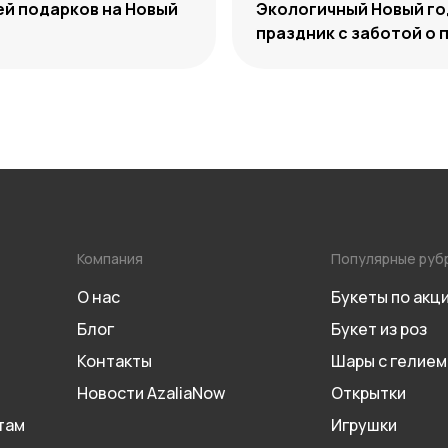
ей подарков на Новый
Экологичный Новый го
праздник с заботой о 
Компания
Популярные руб
О нас
Букеты по акц
Блог
Букет из роз
Контакты
Шары с гелием
Новости AzaliaNow
Открытки
там
Игрушки