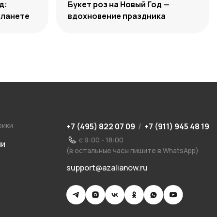
д:
Букет роз на Новый Год —
планете
вдохновение праздника
рики
+7 (495) 822 07 09
/
+7 (911) 945 48 19
с 9:00 - 18:00
ии
(в остальные часы пишите в WhatsApp)
support@azalianow.ru