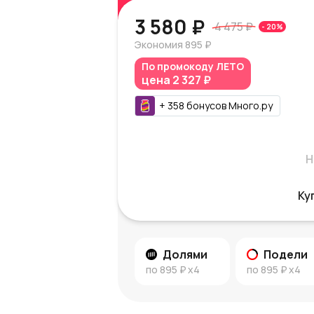
3 580 ₽
4 475 ₽
-
20
%
Экономия
895 ₽
По промокоду
ЛЕТО
цена
2 327 ₽
+
358
бонусов
Много.ру
Н
Ку
Долями
Подели
по
895 ₽
x4
по
895 ₽
x4