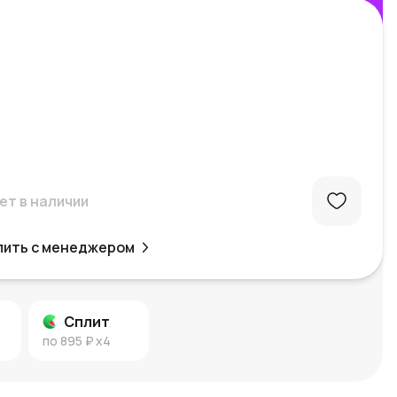
ет в наличии
пить с менеджером
Сплит
по
895 ₽
x4