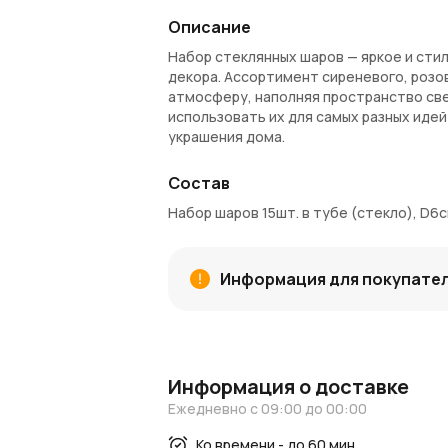
Описание
Набор стеклянных шаров — яркое и сти
декора. Ассортимент сиреневого, розо
атмосферу, наполняя пространство св
использовать их для самых разных иде
украшения дома.
Преимущества:
Состав
В комплекте 15 шаров диаметром 6 
Набор шаров 15шт. в тубе (стекло), D6с
Ассортимент нежных оттенков: сире
Качественное стекло с блестящей 
Универсальный размер для различны
Информация для покупате
Подходят для праздников и повседн
Артикул: E11801-A6
Покупка и доставка:
Купить набор стеклянных шаров можно
Информация о доставке
Москве и Московской области. При пок
Ежедневно с 09:00 до 00:00
использовать для выгодных последующи
Ко времени - до 60 мин
Полезные ссылки: