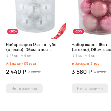
-20%
-20%
Набор шаров 15шт. в тубе
Набор шаров 15шт. 
(стекло), D6см, в асс.,
(стекло), D6см, в ас
прозрачный
розовый
17
см
6
см
6
см
6
см
Заказали
133
раза
Заказали
181
раз
2 440 ₽
3 580 ₽
3 050 ₽
4 475 ₽
Нет в наличии
Нет в наличии