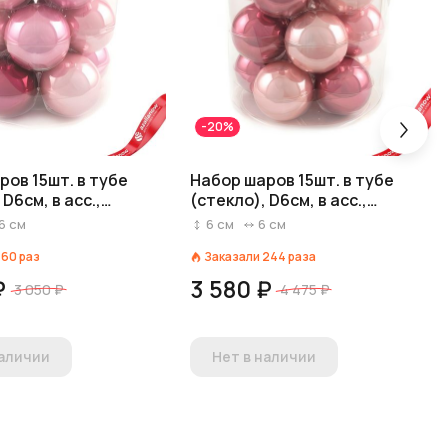
-20%
ров 15шт. в тубе
Набор шаров 15шт. в тубе
 D6см, в асс.,
(стекло), D6см, в асс.,
 вид 2
розовый, вид 3
6
см
6
см
6
см
160
раз
Заказали
244
раза
₽
3 580 ₽
3 050 ₽
4 475 ₽
наличии
Нет в наличии