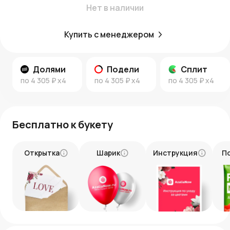
мгновениях жизни!
Нет в наличии
Купить с менеджером
Долями
Подели
Сплит
по
4 305 ₽
x4
по
4 305 ₽
x4
по
4 305 ₽
x4
Бесплатно к букету
Открытка
Шарик
Инструкция
П