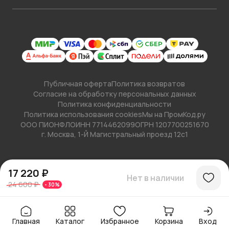
Публичная оферта
Политика возвратов
Согласие на обработку персональных данных
Политика конфиденциальности
Политика использования cookies
Мы на ПромКод.ру
ООО ПИОНФЛО
ИНН 7714462099
ОГРН 1207700251670
г. Москва, 1-Й Магистральный проезд 12с1
17 220 ₽
Нет в наличии
24 600 ₽
-
30
%
Главная
Каталог
Избранное
Корзина
Вход