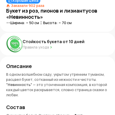
Хорошая цена
Заказали
902
раза
Букет из роз, пионов и лизиантусов
«Невинность»
Ширина: ~
50
см
Высота: ~
70
см
Стойкость букета от
10
дней
Правила ухода
Описание
В одном волшебном саду, укрытом утренним туманом,
расцвел букет, сотканный из нежности и чистоты.
"Невинность"
— это утонченная композиция, в которой
каждый цветок раскрывается, словно страница сказки о
любви.
Белоснежные
розы
символизируют искренние чувства и
Состав
светлые намерения. Воздушные
пионы
напоминают
облака на рассвете, их бархатистые лепестки