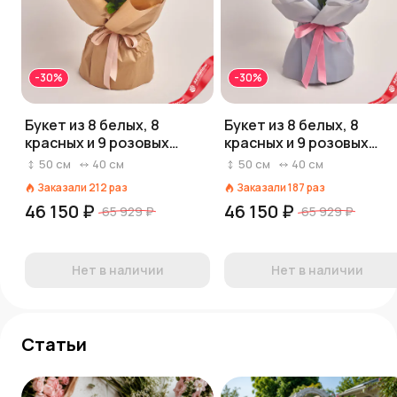
-30%
-30%
Букет из 8 белых, 8
Букет из 8 белых, 8
красных и 9 розовых
красных и 9 розовых
пионов в крафте
пионов в серой пленке
50
см
40
см
50
см
40
см
Заказали
212
раз
Заказали
187
раз
46 150 ₽
46 150 ₽
65 929 ₽
65 929 ₽
Нет в наличии
Нет в наличии
Статьи