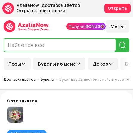
AzaliaNow: доставка цветов
Открыть
Открыть в приложении
Меню
Получи BONUS
Розы
Букеты по цене
Декор
Бу
Доставка цветов
Букеты
Букет из роз, пионов и лизиантусов «Н
Фото заказов