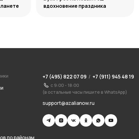
планете
вдохновение праздника
рики
+7 (495) 822 07 09
/
+7 (911) 945 48 19
с 9:00 - 18:00
ии
(в остальные часы пишите в WhatsApp)
support@azalianow.ru
ов по районам