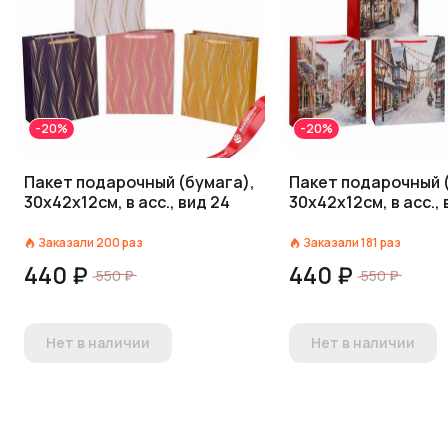
-20%
-20%
Пакет подарочный (бумага),
Пакет подарочный 
30х42х12см, в асс., вид 24
30х42х12см, в асс., 
Заказали
200
раз
Заказали
181
раз
440 ₽
440 ₽
550 ₽
550 ₽
Нет в наличии
Нет в наличии