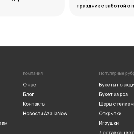
праздник с заботой о 
Компания
Популярные руб
О нас
Букеты по акц
Блог
Букет из роз
Контакты
Шары с гелием
Новости AzaliaNow
Открытки
там
Игрушки
Доставка цвет