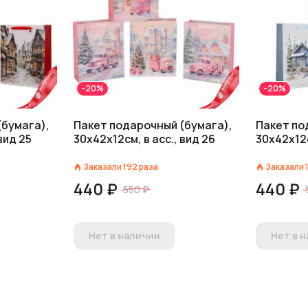
-20%
-20%
(бумага),
Пакет подарочный (бумага),
Пакет по
вид 25
30х42х12см, в асс., вид 26
30х42х12с
Заказали
192
раза
Заказали
440 ₽
440 ₽
550 ₽
Нет в наличии
Нет в 