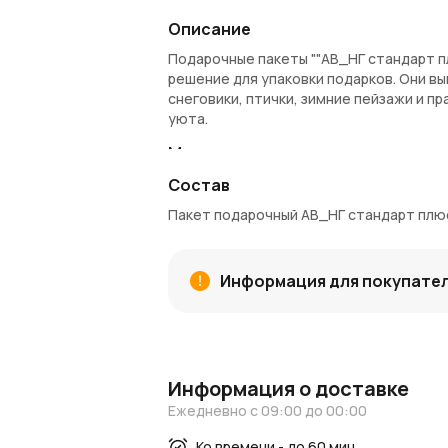
Описание
Подарочные пакеты ""АВ_НГ стандарт п
решение для упаковки подарков. Они вы
снеговики, птички, зимние пейзажи и 
уюта.
Материалы и качество
Состав
Пакеты изготовлены из плотной бумаги
рвётся при транспортировке. Прочные 
Пакет подарочный АВ_НГ стандарт плюс,
качественная печать сохраняет яркост
Применение и декор
Информация для покупате
Эти пакеты идеально подходят для упак
текстиля и других презентов. Благода
любого получателя — от детей до взро
Преимущества
Информация о доставке
Красочный дизайн: Пакеты украшены
Ежедневно с 09:00 до 00:00
праздничное настроение.
Надёжные материалы: Плотная бумаг
Ко времени - до 60 мин