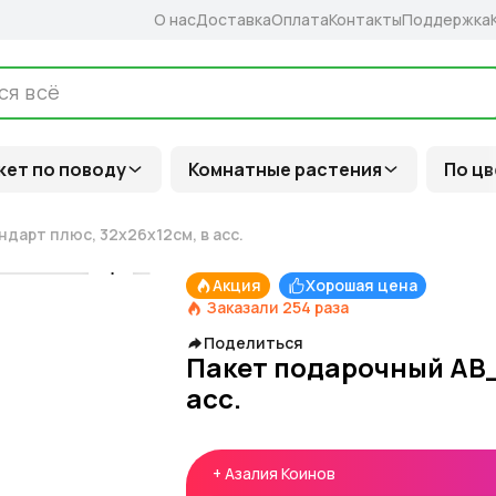
О нас
Доставка
Оплата
Контакты
Поддержка
кет по поводу
Комнатные растения
По цв
дарт плюс, 32х26х12см, в асс.
Акция
Хорошая цена
Заказали
254
раза
Поделиться
Пакет подарочный АВ_
асс.
+
Азалия Коинов