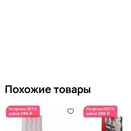
Похожие товары
По промо
ЛЕТО
По промо
ЛЕТО
цена
286 ₽
цена
286 ₽