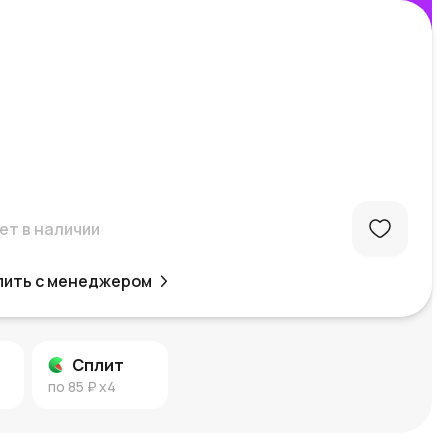
ет в наличии
пить с менеджером
Сплит
по
85 ₽
x4