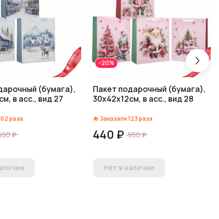
-20%
дарочный (бумага),
Пакет подарочный (бумага),
м, в асс., вид 27
30х42х12см, в асс., вид 28
162
раза
Заказали
123
раза
440 ₽
550 ₽
550 ₽
наличии
Нет в наличии