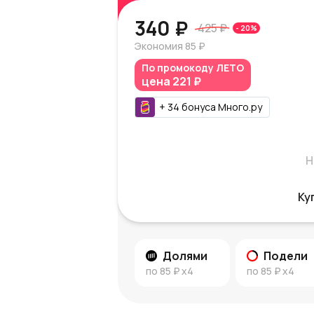
340 ₽
425 ₽
-
20
%
Экономия
85 ₽
По промокоду
ЛЕТО
цена
221 ₽
+
34
бонуса
Много.ру
Н
Ку
Долями
Подели
по
85 ₽
x4
по
85 ₽
x4