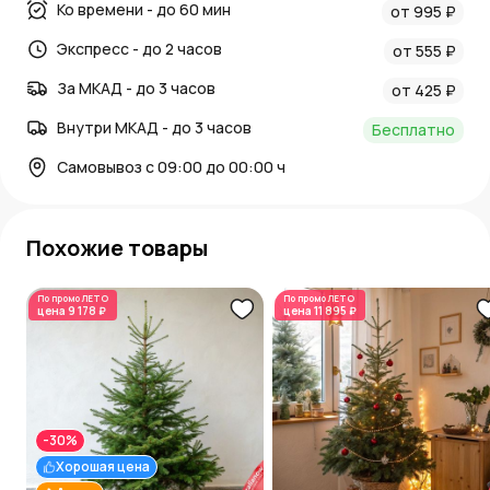
Ко времени - до 60 мин
от 995 ₽
Экспресс - до 2 часов
от 555 ₽
За МКАД - до 3 часов
от 425 ₽
Внутри МКАД - до 3 часов
Бесплатно
Самовывоз с 09:00 до 00:00 ч
Похожие товары
По промо
ЛЕТО
По промо
ЛЕТО
цена
9 178 ₽
цена
11 895 ₽
-30%
Хорошая цена