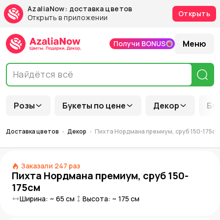
AzaliaNow: доставка цветов
Открыть
Открыть в приложении
Меню
Получи BONUS
Розы
Букеты по цене
Декор
Бу
Доставка цветов
Декор
Пихта Нордмана премиум, сруб 150-175см
Заказали
247
раз
Пихта Нордмана премиум, сруб 150-
175см
Ширина: ~
65
см
Высота: ~
175
см