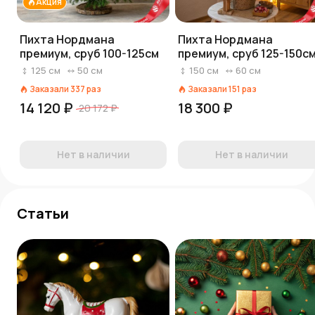
Акция
Пихта Нордмана
Пихта Нордмана
премиум, сруб 100-125см
премиум, сруб 125-150с
125
см
50
см
150
см
60
см
Заказали
337
раз
Заказали
151
раз
14 120 ₽
18 300 ₽
20 172 ₽
Нет в наличии
Нет в наличии
Статьи