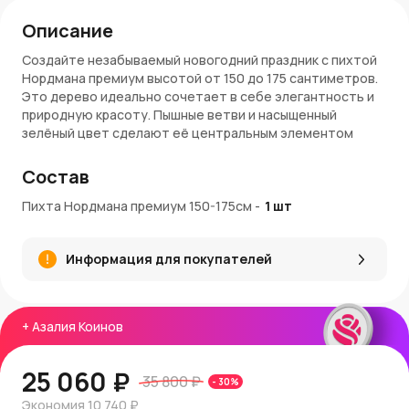
Описание
Создайте незабываемый новогодний праздник с пихтой
Нордмана премиум высотой от 150 до 175 сантиметров.
Это дерево идеально сочетает в себе элегантность и
природную красоту. Пышные ветви и насыщенный
зелёный цвет сделают её центральным элементом
вашего праздничного интерьера, даря уют и радость.
Состав
Преимущества пихты Нордмана
Пихта Нордмана премиум 150-175см
-
1
шт
Природное совершенство:
Пихта обладает
симметричной формой и густыми ветвями, что
делает её идеальной для украшения.
Информация для покупателей
Высокая устойчивость:
Иголки долго остаются
свежими и постепенно осыпаются, сохраняя чистоту
и порядок в доме.
Идеальный размер:
Высота 150-175 см подходит как
+
Азалия Коинов
для просторных гостиных, так и для общественных
пространств.
25 060 ₽
Безопасность:
Мягкие иголки делают пихту
35 800 ₽
-
30
%
безопасной для детей и домашних животных.
Экономия
10 740 ₽